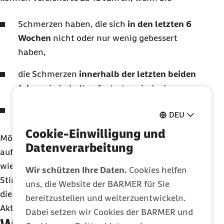
Schmerzen haben, die sich
in den letzten 6
Wochen
nicht oder nur wenig gebessert
haben,
die Schmerzen
innerhalb der letzten beiden
Jahre
wiederholt aufgetreten sind oder,
sich
im Alltag
durch diese Schmerzen
DEU
eingeschränkt fühlen.
Cookie-Einwilligung und
Möglicherweise bemerken Sie auch erste Hinweise
Datenverarbeitung
auf das Risiko einer Chronifizierung
wie niedergeschlagene oder ängstliche
Wir schützen Ihre Daten.
Cookies helfen
Stimmung, sich ausbreitende Schmerzen oder
uns, die Website der BARMER für Sie
die Vermeidung von körperlichen oder sozialen
bereitzustellen und weiterzuentwickeln.
Aktivitäten.
Dabei setzen wir Cookies der BARMER und