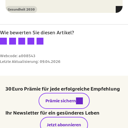
Gesundheit 2030
Kategorie
Wie bewerten Sie diesen Artikel?
Ihre Bewertung: 1 Stern
Ihre Bewertung: 2 Sterne
Ihre Bewertung: 3 Sterne
Ihre Bewertung: 4 Sterne
Ihre Bewertung: 5 Sterne
Webcode: a008543
Letzte Aktualisierung:
09.04.2026
30 Euro Prämie für jede erfolgreiche Empfehlung
externer Link:
Prämie sichern
Ihr Newsletter für ein gesünderes Leben
Jetzt abonnieren