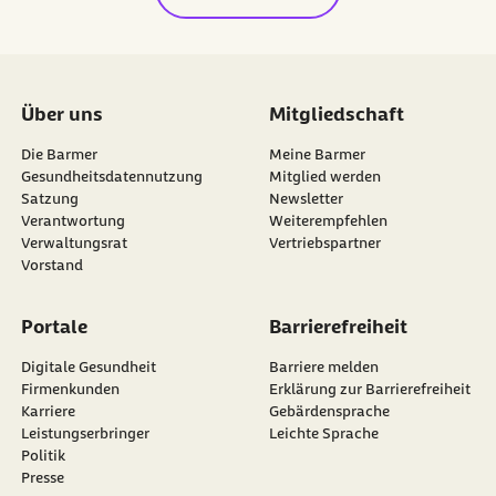
Über uns
Mitgliedschaft
Die Barmer
Meine Barmer
Gesundheitsdatennutzung
Mitglied werden
Satzung
Newsletter
externer Link:
Verantwortung
Weiterempfehlen
Verwaltungsrat
Vertriebspartner
Vorstand
Portale
Barrierefreiheit
Digitale Gesundheit
Barriere melden
Firmenkunden
Erklärung zur Barrierefreiheit
Karriere
Gebärdensprache
Leistungserbringer
Leichte Sprache
Politik
Presse