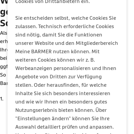
Wer kann die Therapie
Cookies von Drittanbietern ein.
gegen chronische
Sie entscheiden selbst, welche Cookies Sie
Schmerzen erhalten?
zulassen. Technisch erforderliche Cookies
Als Studienteilnehmerin oder Studienteilnehmer
sind nötig, damit Sie die Funktionen
erhalten Sie einerseits die Therapie, tragen mit
unserer Website und den Mitgliederbereich
Ihren Rückmeldungen und Daten aber auch dazu
Meine BARMER nutzen können. Mit
bei, zu verstehen, ob die Therapie hilft oder wo sie
weiteren Cookies können wir z. B.
ggf. verbessert werden könnte.
Werbeanzeigen personalisieren und Ihnen
So läuft die chronische Schmerztherapie der
Angebote von Dritten zur Verfügung
Barmer für Sie ab:
stellen. Oder herausfinden, für welche
Inhalte Sie sich besonders interessieren
Kontakt zur Barmer aufnehmen:
Melden Sie
und wie wir Ihnen ein besonders gutes
sich über den Barmer Teledoktor für A-IMA an
Nutzungserlebnis bieten können. Über
und erhalten Sie einen Termin in einem
"Einstellungen ändern" können Sie Ihre
möglichst nahegelegenen
Auswahl detailliert prüfen und anpassen.
Schmerzzentrum. Vor dem Start gibt es noch