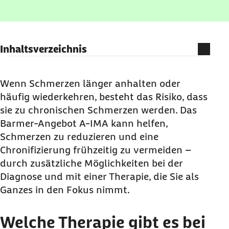
Inhaltsverzeichnis
Welche Therapie gibt es bei chronischen
Schmerzen?
Wenn Schmerzen länger anhalten oder
häufig wiederkehren, besteht das Risiko, dass
Welche Leistungen bietet die Barmer bei
sie zu chronischen Schmerzen werden. Das
chronischen Schmerzen?
Barmer-Angebot A-IMA kann helfen,
Übernimmt die Barmer die Kosten für die
Schmerzen zu reduzieren und eine
Diagnostik?
Chronifizierung frühzeitig zu vermeiden –
Wer kann die Therapie gegen chronische
durch zusätzliche Möglichkeiten bei der
Schmerzen erhalten?
Diagnose und mit einer Therapie, die Sie als
Ihre Barmer-Vorteile bei der Schmerztherapie
Ganzes in den Fokus nimmt.
Welche Therapie gibt es bei