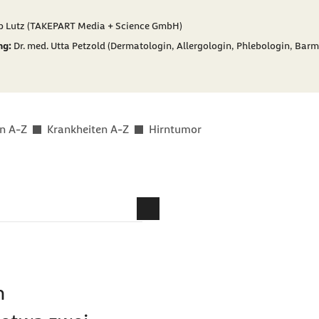
er als
pp Lutz (TAKEPART Media + Science GmbH)
ng:
Dr. med. Utta Petzold (Dermatologin, Allergologin, Phlebologin, Barm
n A-Z
Krankheiten A-Z
Hirntumor
n