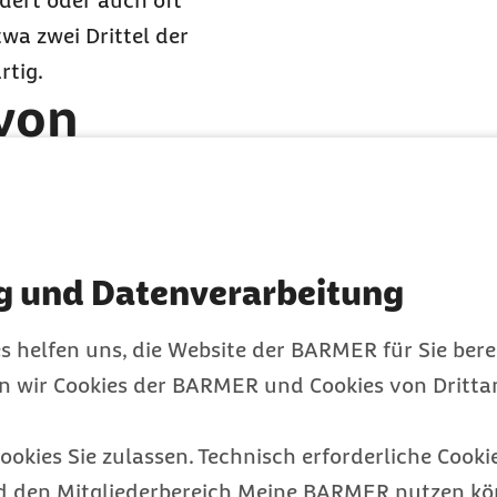
dert oder auch oft
wa zwei Drittel der
rtig.
 von
Hirntumoren
. Man
die Krebserkrankung
g und Datenverarbeitung
s helfen uns, die Website der BARMER für Sie bere
er primären Geschwülste
en wir Cookies der BARMER und Cookies von Drittan
e. Sie gehen von
ge von gutartigen zu
ookies Sie zulassen. Technisch erforderliche Cookie
hören unter anderem die
d den Mitgliederbereich Meine BARMER nutzen kön