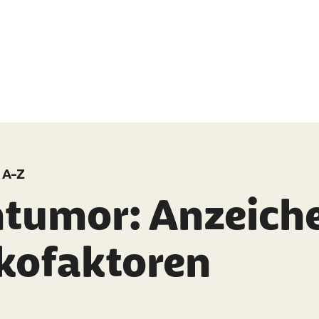
 A-Z
ntumor: Anzeich
ikofaktoren