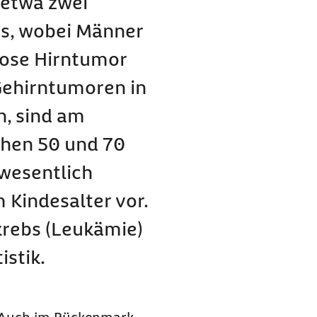
 etwa zwei
us, wobei Männer
nose Hirntumor
ehirntumoren in
n, sind am
chen 50 und 70
 wesentlich
m Kindesalter vor.
krebs (Leukämie)
istik.