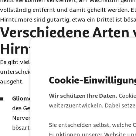
heißt sie können verkleinert, am Wachstum gehin
vollständig entfernt und damit geheilt werden. Et
Hirntumore sind gutartig, etwa ein Drittel ist bösa
Verschiedene Arten
Hirntumoren
Es gibt viele verschiedene Formen von
primären 
unterscheidet sie nach dem Gewebetyp, von dem 
Cookie-Einwilligun
ausgeht.
Wir schützen Ihre Daten.
Cookie
Gliome:
Gliome sind mit etwa der Hälfte all
weiterzuentwickeln. Dabei setz
des Gehirngewebes die häufigsten Hirntumor
Nervenstützzellen aus. Es gibt auch Übergän
Sie entscheiden selbst, welche C
bösartigen Typen. Zur Gruppe der Gliome ge
Funktionen unserer Website un