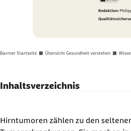
Lesedauer wenig
Redaktion:
Phili
Qualitätssicheru
Sie befinden sich hier:
Barmer Startseite
Übersicht Gesundheit verstehen
Wisse
Inhaltsverzeichnis
Verschiedene Arten von Hirntumoren
Symptome: Anzeichen eines Hirntumors
Ursachen und Risikofaktoren für Gehirnkrebs
Hirntumoren zählen zu den seltene
Diagnose und Therapie