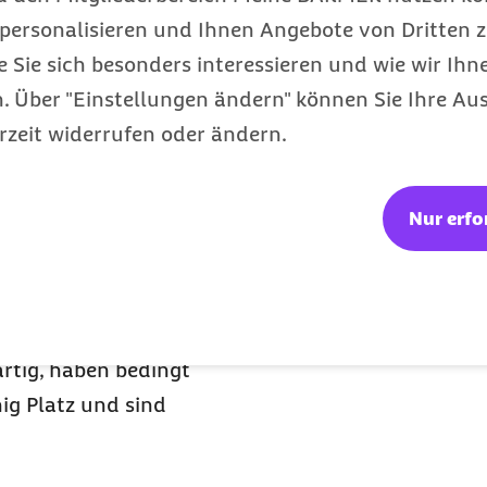
 Oligodendrogliome.
personalisieren und Ihnen Angebote von Dritten z
 Gliome und kommen in
e Sie sich besonders interessieren und wie wir Ihn
 Über "Einstellungen ändern" können Sie Ihre Aus
rzeit widerrufen oder ändern.
 umgebenden Hirnhäuten
me wachsen in der Regel
h ihre Lage und
Nur erfo
 vom
erven aus und wachsen
rtig, haben bedingt
ig Platz und sind