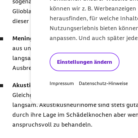
sogenannten Glioblastome, Astrozytome und
können wir z. B. Werbeanzeigen 
Glioblastome sind die bösartigste Form der
herausfinden, für welche Inhalt
dieser Gliomen-Gruppe am häufigsten vor.
Nutzungserlebnis bieten können.
anpassen. Und auch später jede
Meningeome:
Sie gehen von den das Gehirn
aus und sind fast immer gutartig. Meningeo
langsam. Allerdings sind sie manchmal durc
Einstellungen ändern
Ausbreitung schwierig zu behandeln.
Impressum
Datenschutz-Hinweise
Akustikusneurinome:
Sie gehen in der Regel
Gleichgewichtsnerven, seltener vom Gehörn
langsam. Akustikusneurinome sind stets guta
durch ihre Lage im Schädelknochen aber wen
anspruchsvoll zu behandeln.