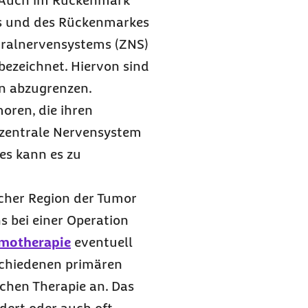
 Auch im Rückenmark
ns und des Rückenmarkes
tralnervensystems (ZNS)
ezeichnet. Hiervon sind
n abzugrenzen.
oren, die ihren
 zentrale Nervensystem
es kann es zu
cher Region der Tumor
s bei einer Operation
motherapie
eventuell
chiedenen primären
chen Therapie an. Das