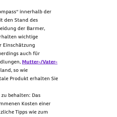
Kompass“ innerhalb der
it den Stand des
heidung der Barmer,
rhalten wichtige
ur Einschätzung
uerdings auch für
ndlungen,
Mutter-/Vater-
and, so wie
tale Produkt erhalten Sie
 zu behalten: Das
ommenen Kosten einer
liche Tipps wie zum