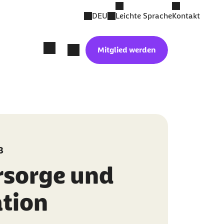
DEU
Leichte Sprache
Kontakt
Mitglied werden
3
rsorge und
ation