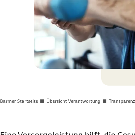
Sie befinden sich hier:
Barmer Startseite
Übersicht Verantwortung
Transparenz
Eine Vorsorgeleistung hilft, die Ges