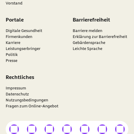
Portale
Barrierefreiheit
Digitale Gesundheit
Barriere melden
Firmenkunden
Erklärung zur Barrierefreiheit
Karriere
Gebärdensprache
Leistungserbringer
Leichte Sprache
Politik
Presse
Rechtliches
Impressum
Datenschutz
Nutzungsbedingungen
Fragen zum Online-Angebot
externer Link
externer Link
externer Link
externer Link
externer Link
externer Link
externer
Besuchen Sie die
BARMER
auf