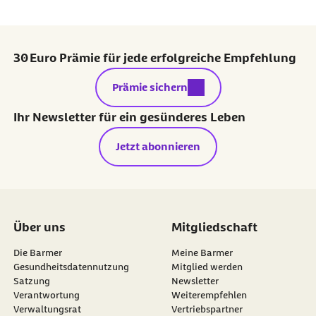
30 Euro Prämie für jede erfolgreiche Empfehlung
externer Link:
Prämie sichern
Ihr Newsletter für ein gesünderes Leben
Jetzt abonnieren
Über uns
Mitgliedschaft
Die Barmer
Meine Barmer
Gesundheitsdatennutzung
Mitglied werden
Satzung
Newsletter
externer Link:
Verantwortung
Weiterempfehlen
Verwaltungsrat
Vertriebspartner
Vorstand