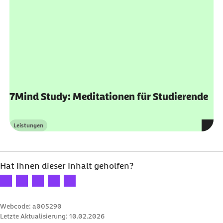
7Mind Study: Meditationen für Studierende
Leistungen
Kategorie
Hat Ihnen dieser Inhalt geholfen?
Ihre Bewertung: 1 Stern
Ihre Bewertung: 2 Sterne
Ihre Bewertung: 3 Sterne
Ihre Bewertung: 4 Sterne
Ihre Bewertung: 5 Sterne
Webcode: a005290
Letzte Aktualisierung:
10.02.2026