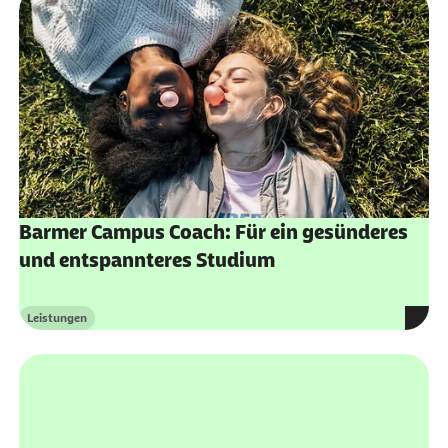
externer Link:
Barmer Campus Coach: Für ein gesünderes
und entspannteres Studium
Leistungen
Kategorie