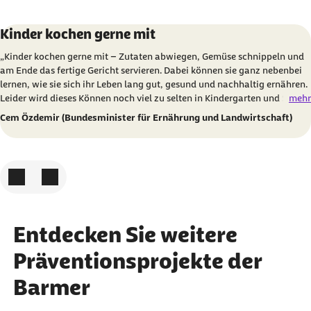
Karussell mit 3 Elementen
Element 1 von 3
Kinder kochen gerne mit
„Kinder kochen gerne mit – Zutaten abwiegen, Gemüse schnippeln und
am Ende das fertige Gericht servieren. Dabei können sie ganz nebenbei
lernen, wie sie sich ihr Leben lang gut, gesund und nachhaltig ernähren.
Leider wird dieses Können noch viel zu selten in Kindergarten und Schule
mehr
vermittelt. Daher unterstütze ich das Engagement der Sarah Wiener
Cem Özdemir (Bundesminister für Ernährung und Landwirtschaft)
Stiftung und der BARMER, möglichst vielen Kindern das Kochen
nahezubringen und Erzieherinnen, Erzieher sowie Lehrkräfte zu
Genussbotschafterinnen und Genussbotschaftern weiterzubilden."
Zum vorigen Element
Zum nächsten Element
Entdecken Sie weitere
Präventionsprojekte der
Barmer