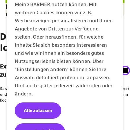
Meine BARMER nutzen können. Mit
Über 1,75 Millionen Kinder wurden bereits
weiteren Cookies können wir z. B.
fürs Kochen begeistert
Werbeanzeigen personalisieren und Ihnen
Angebote von Dritten zur Verfügung
Diese Ziele hat die Initiative
stellen. Oder herausfinden, für welche
Inhalte Sie sich besonders interessieren
Ich kann kochen!
und wie wir Ihnen ein besonders gutes
Nutzungserlebnis bieten können. Über
Externe Inhalte der Youtube-Plattform
Externe Inhalte der Youtube-Plattform
"Einstellungen ändern" können Sie Ihre
anzeigen
zulassen
Auswahl detailliert prüfen und anpassen.
Sie können an dieser Stelle einstellen, alle externe
Und auch später jederzeit widerrufen oder
Sarah Wiener, Prof. Dr. Christoph Straub (Vorstandsvorsitzender Barmer)
Inhalte auf der Website anzeigen zu lassen.
ändern.
und Astrid Funken (Projektleiterin Barmer) stellen die Initiative Ich kann
kochen! vor
Ich bin damit einverstanden, dass personenbezogene
Alle zulassen
Daten an Drittplattform übermittelt werden. Mehr dazu
in unserer
Datenschutzerklärung
.