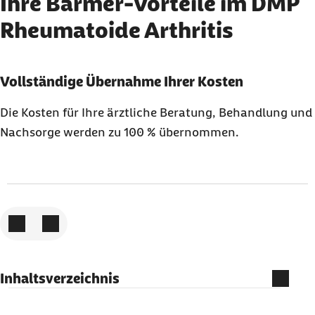
Ihre Barmer-Vorteile im DMP
Rheumatoide Arthritis
Karussell mit 3 Elementen
Element 1 von 3
Vollständige Übernahme Ihrer Kosten
Die Kosten für Ihre ärztliche Beratung, Behandlung und
Nachsorge werden zu 100 % übernommen.
Zum vorigen Element
Zum nächsten Element
Inhaltsverzeichnis
Welche Leistungen erhalten Sie im DMP