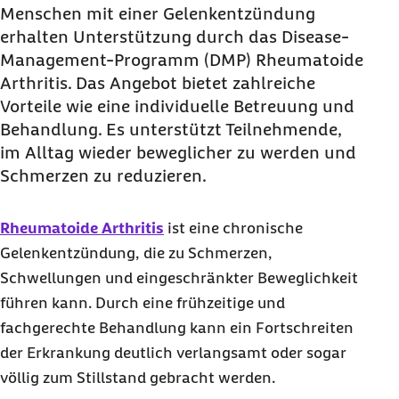
Rheumatoide Arthritis?
Menschen mit einer Gelenkentzündung
erhalten Unterstützung durch das Disease-
Wie unterstützt das DMP die Behandlung von
Management-Programm (DMP) Rheumatoide
rheumatoider Arthritis im Detail?
Arthritis. Das Angebot bietet zahlreiche
Wie können Sie am DMP Rheumatoide Arthritis
Vorteile wie eine individuelle Betreuung und
teilnehmen?
Behandlung. Es unterstützt Teilnehmende,
im Alltag wieder beweglicher zu werden und
Schmerzen zu reduzieren.
Rheumatoide Arthritis
ist eine chronische
Gelenkentzündung, die zu Schmerzen,
Schwellungen und eingeschränkter Beweglichkeit
führen kann. Durch eine frühzeitige und
fachgerechte Behandlung kann ein Fortschreiten
der Erkrankung deutlich verlangsamt oder sogar
völlig zum Stillstand gebracht werden.