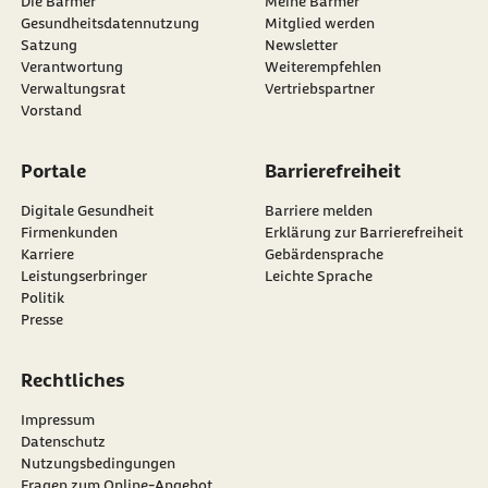
Die Barmer
Meine Barmer
Gesundheitsdatennutzung
Mitglied werden
Satzung
Newsletter
externer Link:
Verantwortung
Weiterempfehlen
Verwaltungsrat
Vertriebspartner
Vorstand
Portale
Barrierefreiheit
Digitale Gesundheit
Barriere melden
Firmenkunden
Erklärung zur Barrierefreiheit
Karriere
Gebärdensprache
Leistungserbringer
Leichte Sprache
Politik
Presse
Rechtliches
Impressum
Datenschutz
Nutzungsbedingungen
Fragen zum Online-Angebot