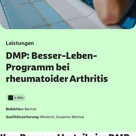
Leistungen
DMP: Besser-Leben-
Programm bei
rheumatoider Arthritis
4 Min
Lesedauer weniger als
Redaktion:
Barmer
Qualitätssicherung:
Windsch, Susanne-Bettina