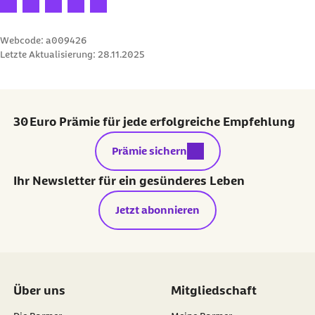
Ihre Bewertung: 1 Stern
Ihre Bewertung: 2 Sterne
Ihre Bewertung: 3 Sterne
Ihre Bewertung: 4 Sterne
Ihre Bewertung: 5 Sterne
Webcode: a009426
Letzte Aktualisierung:
28.11.2025
30 Euro Prämie für jede erfolgreiche Empfehlung
externer Link:
Prämie sichern
Ihr Newsletter für ein gesünderes Leben
Jetzt abonnieren
Über uns
Mitgliedschaft