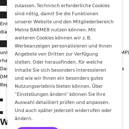
Sie haben das 18. Lebensjahr vollendet.
zulassen. Technisch erforderliche Cookies
sind nötig, damit Sie die Funktionen
Bei Ihnen wurde eine rheumatoide Arthritis oder
unserer Website und den Mitgliederbereich
Entzündung der Hand- und Zehengelenke
Meine BARMER nutzen können. Mit
diagnostiziert und bestätigt.
weiteren Cookies können wir z. B.
Ihr gewählter Arzt oder Ihre gewählte Ärztin
Werbeanzeigen personalisieren und Ihnen
unterstützt das Disease-Management-Programm (DMP)
Angebote von Dritten zur Verfügung
rheumatoide Arthritis der Barmer.
stellen. Oder herausfinden, für welche
Das DMP Rheumatoide Arthritis ist kein bundesweites
Inhalte Sie sich besonders interessieren
DMP-Programm. Ein Teilnahme ist in folgenden
und wie wir Ihnen ein besonders gutes
Regionen möglich:
Nutzungserlebnis bieten können. Über
"Einstellungen ändern" können Sie Ihre
Seit 01.07.2025 in Schleswig-Holstein
Auswahl detailliert prüfen und anpassen.
Und auch später jederzeit widerrufen oder
Seit 01.10.2025 in Westfalen-Lippe
ändern.
Wie unterstützt das DMP die