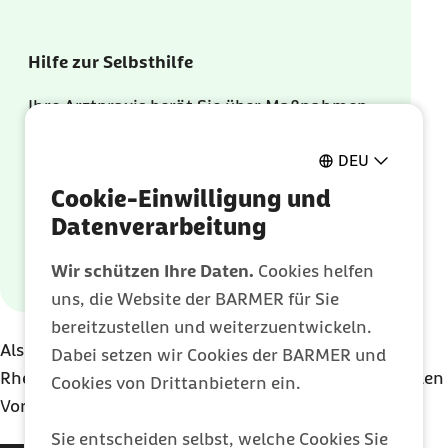
Hilfe zur Selbsthilfe
Ihre Arztpraxis berät Sie über Maßnahmen,
wie Sie Ihren Lebensstil bewusst aktiv
DEU
gestalten können. Dabei lernen Sie, sich
gesund zu ernähren, regelmäßig Sport zu
Cookie-Einwilligung und
treiben und gegebenenfalls das Rauchen
Datenverarbeitung
aufzugeben, um Ihr Befinden positiv zu
Wir schützen Ihre Daten.
Cookies helfen
beeinflussen.
uns, die Website der BARMER für Sie
bereitzustellen und weiterzuentwickeln.
Als Mitglied der Barmer können Sie am DMP
Dabei setzen wir Cookies der BARMER und
Rheumatoide Arthritis teilnehmen, wenn die folgenden
Cookies von Drittanbietern ein.
Voraussetzungen erfüllt sind:
Sie entscheiden selbst, welche Cookies Sie