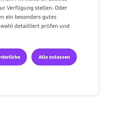
e liegt
ur Verfügung stellen. Oder
und Patienten, bei
en ein besonders gutes
 Fachärztin oder
wahl detailliert prüfen und
ahren und die
arüber hinaus
 mit diesen
rderliche
Alle zulassen