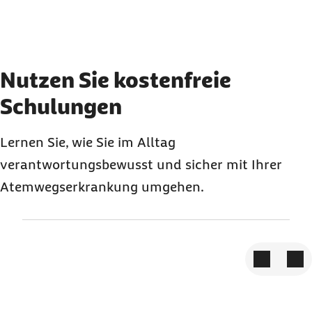
Element 3 von 3
Nutzen Sie kostenfreie
Schulungen
Lernen Sie, wie Sie im Alltag
verantwortungsbewusst und sicher mit Ihrer
Atemwegserkrankung umgehen.
Zum vorige
Zum 