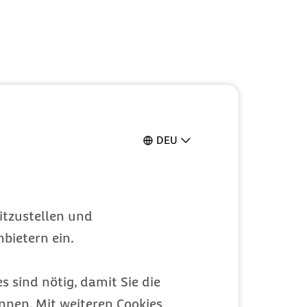
DEU
 DMP
itzustellen und
bietern ein.
s sind nötig, damit Sie die
eibungslos
nen. Mit weiteren Cookies