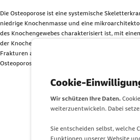
Die Osteoporose ist eine systemische Skeletterkra
niedrige Knochenmasse und eine mikroarchitekto
des Knochengewebes charakterisiert ist, mit ein
der Knochenfragilität und der Neigung zu Fraktur
Frakturen als Folge der Osteoporose aufgetreten, 
Osteoporose vor.
Cookie-Einwilligun
Welche Leistun
Wir schützen Ihre Daten.
Cookie
weiterzuentwickeln. Dabei setz
Osteoporose?
Sie entscheiden selbst, welche C
Zur bestmöglichen Behandlung von Os
Funktionen unserer Website un