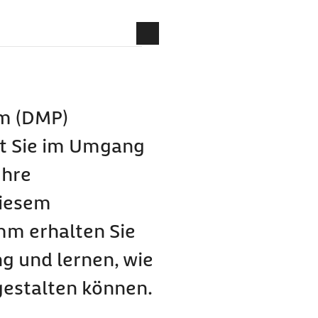
porose?
steoporose im Detail?
m (DMP)
zt Sie im Umgang
en?
Ihre
diesem
mm erhalten Sie
g und lernen, wie
gestalten können.