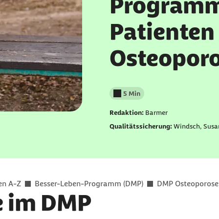
Programm
Patienten
Osteopor
5 Min
Lesedauer weniger als
Redaktion:
Barmer
Qualitätssicherung:
Windsch, Susa
en A-Z
Besser-Leben-Programm (DMP)
DMP Osteoporose
e im DMP