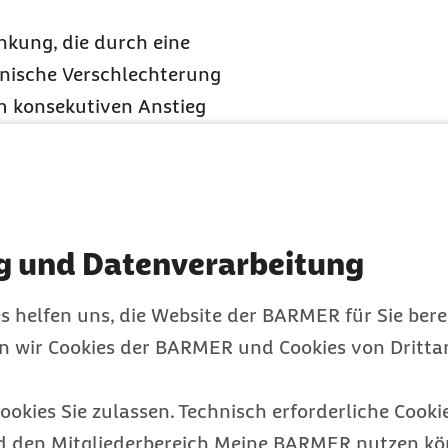
nkung, die durch eine
nische Verschlechterung
em konsekutiven Anstieg
en. Sind bereits
liegt eine manifeste
g und Datenverarbeitung
gen erhalten Sie im
s helfen uns, die Website der BARMER für Sie bere
en wir Cookies der BARMER und Cookies von Drittan
ookies Sie zulassen. Technisch erforderliche Cookie
teopathie sollten alle medizinischen Angebote r
d den Mitgliederbereich Meine BARMER nutzen kön