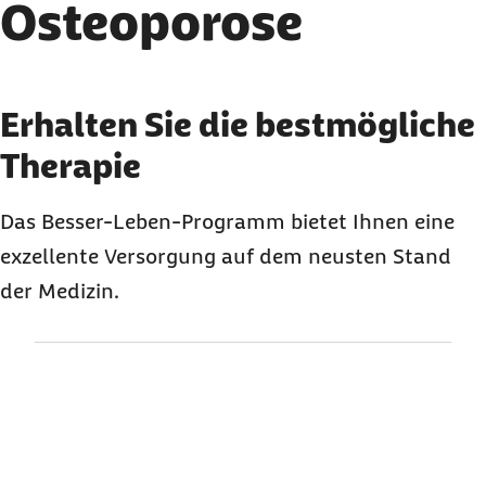
Osteoporose
Karussell mit 3 Elementen
Element 1 von 3
Erhalten Sie die bestmögliche
Therapie
Das Besser-Leben-Programm bietet Ihnen eine
exzellente Versorgung auf dem neusten Stand
der Medizin.