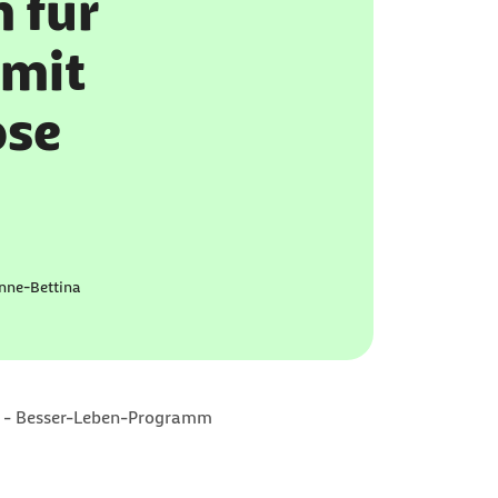
 für
 mit
ose
nne-Bettina
 - Besser-Leben-Programm