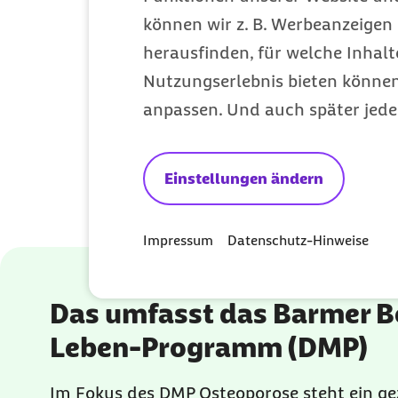
ineinandergreifen. Ihre alltägliche B
können wir z. B. Werbeanzeigen 
grundsätzlich in den Händen Ihrer Ha
herausfinden, für welche Inhalt
denen ausschließlich Osteoporose vor
Nutzungserlebnis bieten können.
den Facharzt für Orthopädie und/ode
anpassen. Und auch später jede
Versorgung mit Medikamenten werden 
lernen Sie Maßnahmen kennen, um Fo
Einstellungen ändern
umzugehen.
Impressum
Datenschutz-Hinweise
Das umfasst das Barmer B
Leben-Programm (DMP)
Im Fokus des DMP Osteoporose steht ein gez