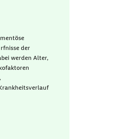
amentöse
rfnisse der
bei werden Alter,
ikofaktoren
,
Krankheitsverlauf