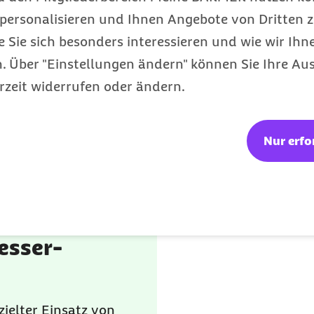
etreuung als Patientin oder Patient mit Osteoporos
personalisieren und Ihnen Angebote von Dritten z
usärztin oder Ihres Hausarztes. Bei Patientinnen 
e Sie sich besonders interessieren und wie wir Ihn
liegt, kann die Langzeitbetreuung auch durch die
 Über "Einstellungen ändern" können Sie Ihre Aus
r Unfallchirurgie erfolgen. Alle Behandlungsverf
rzeit widerrufen oder ändern.
individuell auf Ihre Bedürfnisse abgestimmt. D
lge- und Begleiterkrankungen zu vermeiden oder
Nur erfo
esser-
ielter Einsatz von