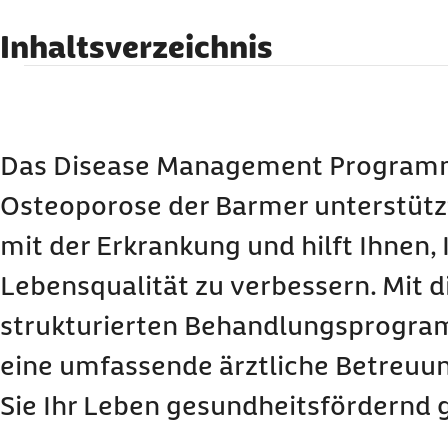
Inhaltsverzeichnis
Welche Leistungen erhalten Sie im DMP Osteo
Wie unterstützt das
DMP
die Behandlung von O
Leistungen und Beratung im Besser-Leben-Programm
Das Disease Management Program
Bewertung des
DMP
Osteoporose
Osteoporose der Barmer unterstüt
Wie können Sie am DMP Osteoporose teilnehm
mit der Erkrankung und hilft Ihnen, 
Lebensqualität zu verbessern. Mit 
strukturierten Behandlungsprogra
eine umfassende ärztliche Betreuun
Sie Ihr Leben gesundheitsfördernd 