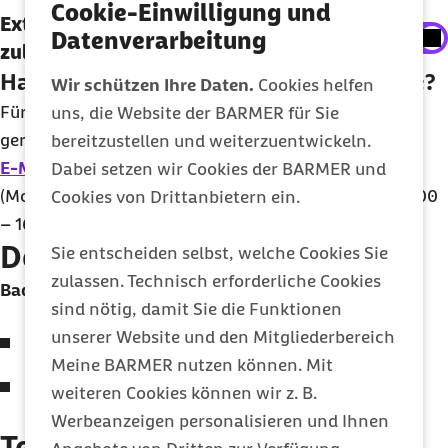
Cookie-Einwilligung und
Externe Inhalte der Youtube-Plattform anzeigen
Externe Inhalte der Youtube-Plattform
Datenverarbeitung
zulassen
Sie können an dieser Stelle einstellen, alle externe
Haben Sie Interesse an einer Teilnahme?
Inhalte auf der Website anzeigen zu lassen.
Wir schützen Ihre Daten.
Cookies helfen
Für alle Informationen sowie für Fragen stehen wir
uns, die Website der BARMER für Sie
Ich bin damit einverstanden, dass personenbezogene
gerne für Sie bereit. Schreiben Sie uns einfach eine
bereitzustellen und weiterzuentwickeln.
Daten an Drittplattform übermittelt werden. Mehr dazu
E-Mail
oder rufen Sie uns an:
0202 568 992 991
Dabei setzen wir Cookies der BARMER und
in unserer
Datenschutzerklärung
.
(Montag bis Donnerstag 7:30 – 18:30 Uhr, Freitag 8:00
Cookies von Drittanbietern ein.
– 16:00 Uhr)
Der Seminarstandort:
Sie entscheiden selbst, welche Cookies Sie
zulassen. Technisch erforderliche Cookies
Bad Sassendorf
(Nordrhein-Westfalen)
sind nötig, damit Sie die Funktionen
unserer Website und den Mitgliederbereich
Das Seminar findet im
Hotel Schnitterhof
statt.
Meine BARMER nutzen können. Mit
Nähere Informationen:
Workshops
Bad
weiteren Cookies können wir z. B.
Sassendorf
Werbeanzeigen personalisieren und Ihnen
Termine 2027