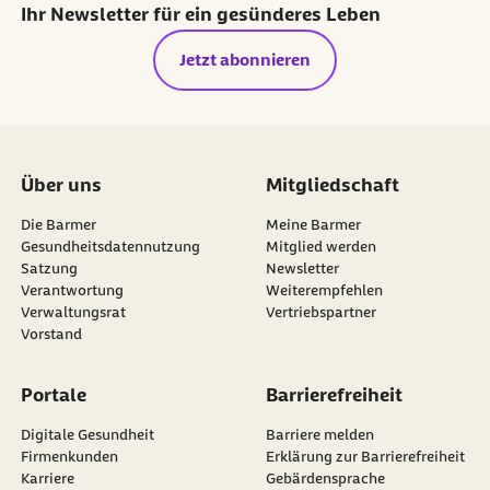
Ihr Newsletter für ein gesünderes Leben
Jetzt abonnieren
Über uns
Mitgliedschaft
Die Barmer
Meine Barmer
Gesundheitsdatennutzung
Mitglied werden
Satzung
Newsletter
externer Link:
Verantwortung
Weiterempfehlen
Verwaltungsrat
Vertriebspartner
Vorstand
Portale
Barrierefreiheit
Digitale Gesundheit
Barriere melden
Firmenkunden
Erklärung zur Barrierefreiheit
Karriere
Gebärdensprache