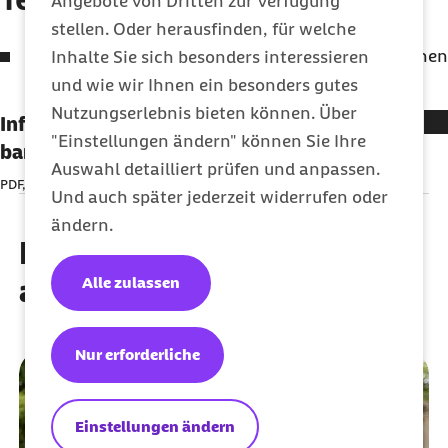
Angebote von Dritten zur Verfügung
stellen. Oder herausfinden, für welche
werden hier bekanntgegeben, sobald sie feststehen
Inhalte Sie sich besonders interessieren
und wie wir Ihnen ein besonders gutes
Nutzungserlebnis bieten können. Über
Infoflyer "Ich pflege - auch mich" -
"Einstellungen ändern" können Sie Ihre
barrierefreies PDF
Auswahl detailliert prüfen und anpassen.
PDF, 774,74 KB
Und auch später jederzeit widerrufen oder
ändern.
Diese Artikel könnten Sie
auch interessieren
Alle zulassen
Nur erforderliche
Einstellungen ändern