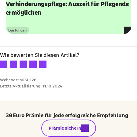
Verhinderungspflege: Auszeit für Pflegende
ermöglichen
Leistungen
Kategorie
Wie bewerten Sie diesen Artikel?
Ihre Bewertung: 1 Stern
Ihre Bewertung: 2 Sterne
Ihre Bewertung: 3 Sterne
Ihre Bewertung: 4 Sterne
Ihre Bewertung: 5 Sterne
Webcode: s050126
Letzte Aktualisierung:
11.10.2024
30 Euro Prämie für jede erfolgreiche Empfehlung
externer Link:
Prämie sichern