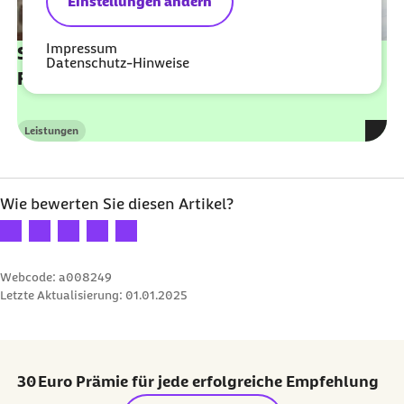
Einstellungen ändern
Impressum
Schnellen medizinischen Rat beim Barmer
Datenschutz-Hinweise
Familientelefon erhalten
Leistungen
Kategorie
Wie bewerten Sie diesen Artikel?
Ihre Bewertung: 1 Stern
Ihre Bewertung: 2 Sterne
Ihre Bewertung: 3 Sterne
Ihre Bewertung: 4 Sterne
Ihre Bewertung: 5 Sterne
Webcode: a008249
Letzte Aktualisierung:
01.01.2025
30 Euro Prämie für jede erfolgreiche Empfehlung