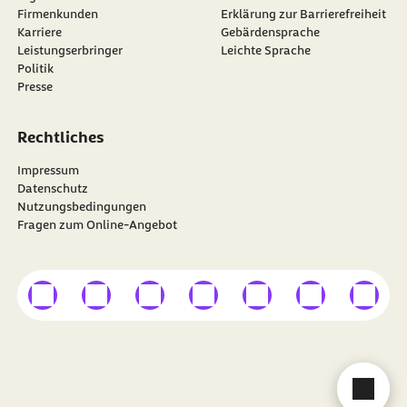
Firmenkunden
Erklärung zur Barrierefreiheit
Karriere
Gebärdensprache
Leistungserbringer
Leichte Sprache
Politik
Presse
Rechtliches
Impressum
Datenschutz
Nutzungsbedingungen
Fragen zum Online-Angebot
externer Link
externer Link
externer Link
externer Link
externer Link
externer Link
externer
Besuchen Sie die
BARMER
auf
Cha