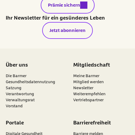
externer Link:
Prämie sichern
Ihr Newsletter für ein gesünderes Leben
Jetzt abonnieren
Über uns
Mitgliedschaft
Die Barmer
Meine Barmer
Gesundheitsdatennutzung
Mitglied werden
Satzung
Newsletter
externer Link:
Verantwortung
Weiterempfehlen
Verwaltungsrat
Vertriebspartner
Vorstand
Portale
Barrierefreiheit
Digitale Gesundheit
Barriere melden