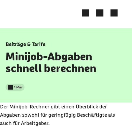
Zum Kontakt Knopf springen
Zum Seiteninhalt springen
Beiträge & Tarife
Minijob-Abgaben
schnell berechnen
1 Min
Lesedauer weniger als
Der Minijob-Rechner gibt einen Überblick der
Abgaben sowohl für geringfügig Beschäftigte als
auch für Arbeitgeber.