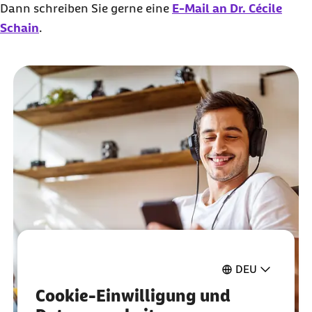
Ich bin damit einverstanden, dass personenbezogene
Dann schreiben Sie gerne eine
E-Mail an Dr. Cécile
Daten an Drittplattform übermittelt werden. Mehr dazu
Schain
.
in unserer
Datenschutzerklärung
.
DEU
Cookie-Einwilligung und