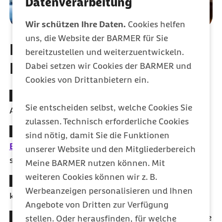
Datenverarbeitung
Wir schützen Ihre Daten.
Cookies helfen
uns, die Website der BARMER für Sie
Deine Vorteile bei der
bereitzustellen und weiterzuentwickeln.
Barmer:
Dabei setzen wir Cookies der BARMER und
Cookies von Drittanbietern ein.
Alles easy erledigt:
Kümmere dich um deine
Sie entscheiden selbst, welche Cookies Sie
Angelegenheiten bequem per
Barmer-App
.
zulassen. Technisch erforderliche Cookies
Gesunder
Lifestyle
punktet bei uns:
Mit dem
sind nötig, damit Sie die Funktionen
Barmer Bonusprogramm
über
100 Euro
im Jahr
unserer Website und den Mitgliederbereich
sichern.
Meine BARMER nutzen können. Mit
weiteren Cookies können wir z. B.
Kostenfrei entspannen:
Meditations-App 7Mind
Werbeanzeigen personalisieren und Ihnen
kostenfrei nutzen.
Angebote von Dritten zur Verfügung
Gut geschützt:
Wir übernehmen die Kosten für alle
stellen. Oder herausfinden, für welche