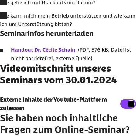
Wie gehe ich mit Blackouts und Co um?
Wie kann mich mein Betrieb unterstützen und wie kann
ich um Unterstützung bitten?
Seminarinfos herunterladen
Handout Dr. Cécile Schain
, (PDF, 576 KB, Datei ist
nicht barrierefrei, externe Quelle)
Videomitschnitt unseres
Seminars vom 30.01.2024
Externe Inhalte der Youtube-Plattform
Externe Inhalte der Youtube-Plattform
anzeigen
zulassen
Sie haben noch inhaltliche
Sie können an dieser Stelle einstellen, alle externe
Fragen zum Online-Seminar?
Inhalte auf der Website anzeigen zu lassen.