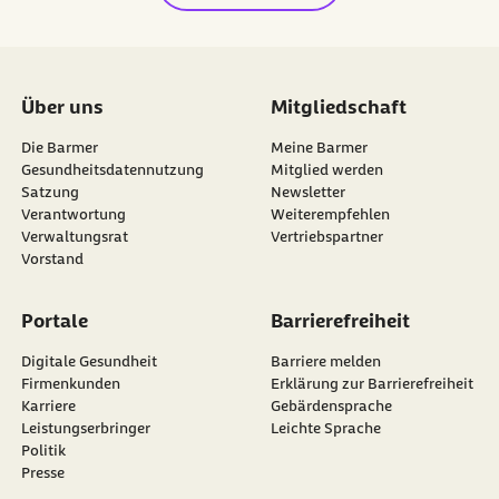
Über uns
Mitgliedschaft
Die Barmer
Meine Barmer
Gesundheitsdatennutzung
Mitglied werden
Satzung
Newsletter
externer Link:
Verantwortung
Weiterempfehlen
Verwaltungsrat
Vertriebspartner
Vorstand
Portale
Barrierefreiheit
Digitale Gesundheit
Barriere melden
Firmenkunden
Erklärung zur Barrierefreiheit
Karriere
Gebärdensprache
Leistungserbringer
Leichte Sprache
Politik
Presse