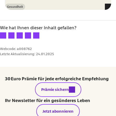
Gesundheit
Kategorie
Wie hat Ihnen dieser Inhalt gefallen?
Ihre Bewertung: 1 Stern
Ihre Bewertung: 2 Sterne
Ihre Bewertung: 3 Sterne
Ihre Bewertung: 4 Sterne
Ihre Bewertung: 5 Sterne
Webcode: a008762
Letzte Aktualisierung:
24.01.2025
30 Euro Prämie für jede erfolgreiche Empfehlung
externer Link:
Prämie sichern
Ihr Newsletter für ein gesünderes Leben
Jetzt abonnieren