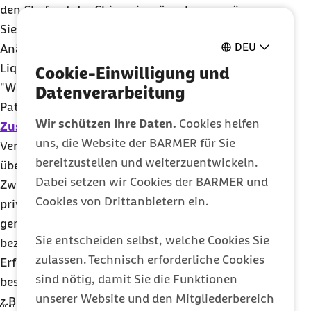
den Chefarzt der Chirurgie wünschen, so räumen
Sie damit gleichzeitig
z.B.
den Chefärzten der
DEU
Anästhesie oder der Radiologie ein
Liquidationsrecht ein (sogenannte
Cookie-Einwilligung und
"Wahlarztkette").
Datenverarbeitung
Patientinnen und Patienten mit einer privaten
Wir schützen Ihre Daten.
Cookies helfen
Zusatzversicherung
sollten vorher mit dem
uns, die Website der BARMER für Sie
Versicherer klären, ob die Chefarztbehandlung
bereitzustellen und weiterzuentwickeln.
übernommen wird.
Dabei setzen wir Cookies der BARMER und
Zwar kann eine Chefarztbehandlung auch ohne
Cookies von Drittanbietern ein.
private Zusatzversicherung in Anspruch
genommen werden, muss dann allerdings selbst
Sie entscheiden selbst, welche Cookies Sie
bezahlt werden. Wenn jedoch die medizinische
zulassen. Technisch erforderliche Cookies
Erforderlichkeit einer Behandlung durch den
sind nötig, damit Sie die Funktionen
besonders qualifizierten Chefarzt besteht, weil
unserer Website und den Mitgliederbereich
z.B.
er der einzige ist, der eine bestimmte