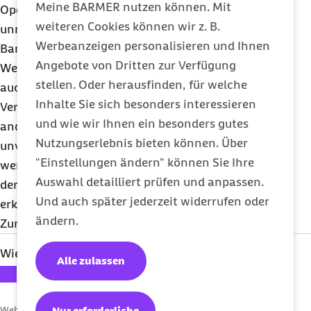
Meine BARMER nutzen können. Mit
Operation durchführen kann, werden die Kosten
weiteren Cookies können wir z. B.
unmittelbar zwischen dem Krankenhaus und der
Werbeanzeigen personalisieren und Ihnen
Barmer abgerechnet.
Angebote von Dritten zur Verfügung
Wer für eine Chefarztbehandlung bezahlt, hat
stellen. Oder herausfinden, für welche
auch Anspruch auf die Behandlung durch ihn. Eine
Inhalte Sie sich besonders interessieren
Vertretung durch eine andere Ärztin oder einen
und wie wir Ihnen ein besonders gutes
anderen Arzt ist nur für seine Abwesenheit bei
Nutzungserlebnis bieten können. Über
unvorhergesehenen Ereignissen zulässig oder
"Einstellungen ändern" können Sie Ihre
wenn eine schriftliche Vereinbarung existiert, in
Auswahl detailliert prüfen und anpassen.
der Sie sich mit der Vertretung einverstanden
Und auch später jederzeit widerrufen oder
erklären.
ändern.
Zurück zu den
Patientenrechten von A-Z
Wie bewerten Sie diesen Artikel?
Alle zulassen
Ihre Bewertung: 1 Stern
Ihre Bewertung: 2 Sterne
Ihre Bewertung: 3 Sterne
Ihre Bewertung: 4 Sterne
Ihre Bewertung: 5 Sterne
Nur erforderliche
Webcode: s000365