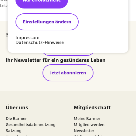
Letzte Aktualisierung:
18.04.2019
Einstellungen ändern
30 Euro Prämie für jede erfolgreiche Empfehlung
Impressum
Datenschutz-Hinweise
externer Link:
Prämie sichern
Ihr Newsletter für ein gesünderes Leben
Jetzt abonnieren
Über uns
Mitgliedschaft
Die Barmer
Meine Barmer
Gesundheitsdatennutzung
Mitglied werden
Satzung
Newsletter