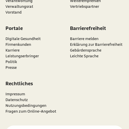
externer Link:
Verantwortung
Weiterempfehlen
Verwaltungsrat
Vertriebspartner
Vorstand
Portale
Barrierefreiheit
Digitale Gesundheit
Barriere melden
Firmenkunden
Erklärung zur Barrierefreiheit
Karriere
Gebärdensprache
Leistungserbringer
Leichte Sprache
Politik
Presse
Rechtliches
Impressum
Datenschutz
Nutzungsbedingungen
Fragen zum Online-Angebot