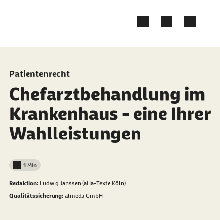
Zum Kontakt Knopf springen
Zum Seiteninhalt springen
Patientenrecht
Chefarztbehandlung im
Krankenhaus - eine Ihrer
Wahlleistungen
1 Min
Lesedauer weniger als
Redaktion:
Ludwig Janssen (aHa-Texte Köln)
Qualitätssicherung:
almeda GmbH