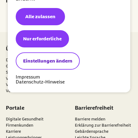
Ihr Newsletter für ein gesünderes Leben
Jetzt abonnieren
Alle zulassen
Nur erforderliche
Über uns
Mitgliedschaft
Die Barmer
Meine Barmer
Einstellungen ändern
Gesundheitsdatennutzung
Mitglied werden
Satzung
Newsletter
Impressum
externer Link:
Verantwortung
Weiterempfehlen
Datenschutz-Hinweise
Verwaltungsrat
Vertriebspartner
Vorstand
Portale
Barrierefreiheit
Digitale Gesundheit
Barriere melden
Firmenkunden
Erklärung zur Barrierefreiheit
Karriere
Gebärdensprache
Leistungserbringer
Leichte Sprache