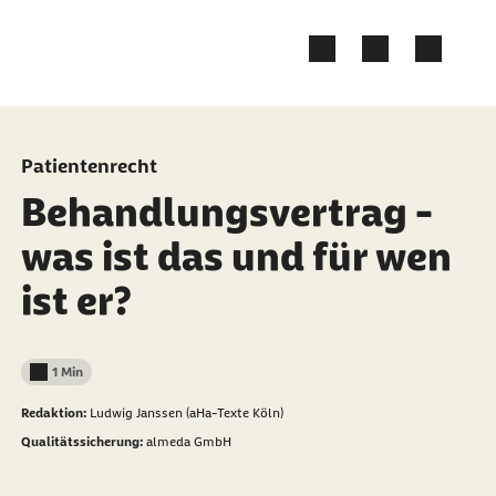
Zum Kontakt Knopf springen
Zum Seiteninhalt springen
Patientenrecht
Behandlungsvertrag -
was ist das und für wen
ist er?
1 Min
Lesedauer weniger als
Redaktion:
Ludwig Janssen (aHa-Texte Köln)
Qualitätssicherung:
almeda GmbH