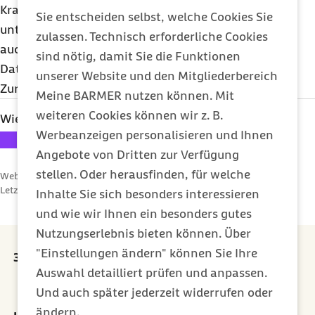
Krankenhauses (AVB) vorgelegt, der
Sie entscheiden selbst, welche Cookies Sie
unterschrieben werden muss. Zumeist sind darin
zulassen. Technisch erforderliche Cookies
auch Regelungen zur Hausordnung und zur
sind nötig, damit Sie die Funktionen
Datenverarbeitung beschrieben.
unserer Website und den Mitgliederbereich
Zurück zu den
Patientenrechten von A-Z
Meine BARMER nutzen können. Mit
weiteren Cookies können wir z. B.
Wie bewerten Sie diesen Artikel?
Werbeanzeigen personalisieren und Ihnen
Ihre Bewertung: 1 Stern
Ihre Bewertung: 2 Sterne
Ihre Bewertung: 3 Sterne
Ihre Bewertung: 4 Sterne
Ihre Bewertung: 5 Sterne
Angebote von Dritten zur Verfügung
stellen. Oder herausfinden, für welche
Webcode: s000349
Letzte Aktualisierung:
01.03.2013
Inhalte Sie sich besonders interessieren
und wie wir Ihnen ein besonders gutes
Nutzungserlebnis bieten können. Über
"Einstellungen ändern" können Sie Ihre
30 Euro Prämie für jede erfolgreiche Empfehlung
Auswahl detailliert prüfen und anpassen.
externer Link:
Prämie sichern
Und auch später jederzeit widerrufen oder
ändern.