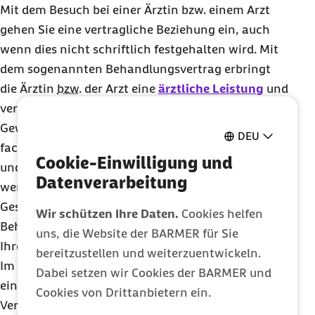
Mit dem Besuch bei einer Ärztin bzw. einem Arzt
gehen Sie eine vertragliche Beziehung ein, auch
wenn dies nicht schriftlich festgehalten wird. Mit
dem sogenannten Behandlungsvertrag erbringt
die Ärztin
bzw.
der Arzt eine
ärztliche Leistung
und
verpflichtet sich, Sie nach bestem Wissen und
Gewissen nach den allgemein anerkannten
DEU
fachlichen Standards zu behandeln. Die Rechte
Cookie-Einwilligung und
und Pflichten aus diesem Behandlungsvertrag
Datenverarbeitung
werden grundsätzlich nach dem Bürgerlichen
Gesetzbuch (BGB) geregelt, die benötigten
Wir schützen Ihre Daten.
Cookies helfen
Behandlungsleistungen erhalten Sie nach Vorlage
uns, die Website der BARMER für Sie
Ihrer Versichertenkarte.
bereitzustellen und weiterzuentwickeln.
Im Krankenhaus bekommen Sie bei der Aufnahme
Dabei setzen wir Cookies der BARMER und
einen Behandlungsvertrag über die allgemeinen
Cookies von Drittanbietern ein.
Vertragsbedingungen des jeweiligen