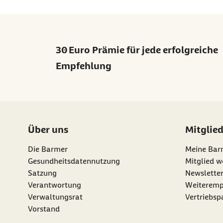
30 Euro Prämie für jede erfolgreiche
Empfehlung
Über uns
Mitglie
Die Barmer
Meine Bar
Gesundheitsdatennutzung
Mitglied w
Satzung
Newslette
externer Li
Verantwortung
Weiteremp
Verwaltungsrat
Vertriebsp
Vorstand