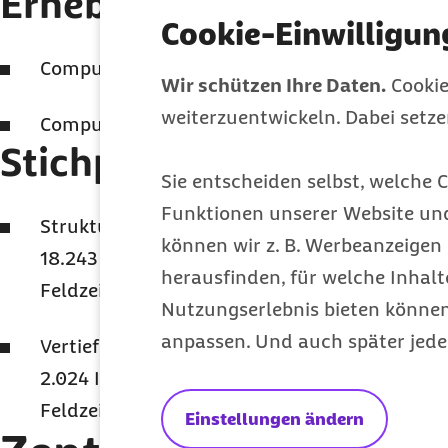
Erhebungsmethode:
Cookie-Einwilligun
Computergestützte persönlich-mündliche Int
Wir schützen Ihre Daten.
Cookie
weiterzuentwickeln. Dabei setz
Computergestützte
Online
-Interviews (CAWI
Stichprobe:
Sie entscheiden selbst, welche C
Funktionen unserer Website un
Strukturbefragung:
können wir z. B. Werbeanzeigen 
18.243 Interviews in Deutschland
herausfinden, für welche Inhalt
Feldzeit August 2020 bis Juli 2021
Nutzungserlebnis bieten können.
anpassen. Und auch später jede
Vertiefungsbefragung:
2.024 Interviews in Deutschland
Feldzeit Juli 2021
Einstellungen ändern