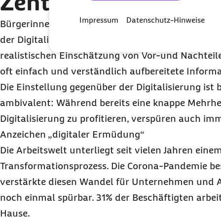
Zentrale Erkenntnis
Impressum
Datenschutz-Hinweise
Bürgerinnen und Bürger haben große Schwierigke
der Digitalisierung auf die ökologische Nachhalti
realistischen Einschätzung von Vor-und Nachteil
oft einfach und verständlich aufbereitete Inform
Die Einstellung gegenüber der Digitalisierung ist 
ambivalent: Während bereits eine knappe Mehrhei
Digitalisierung zu profitieren, verspüren auch 
Anzeichen „digitaler Ermüdung“
Die Arbeitswelt unterliegt seit vielen Jahren eine
Transformationsprozess. Die Corona-Pandemie be
verstärkte diesen Wandel für Unternehmen und 
noch einmal spürbar. 31% der Beschäftigten arbei
Hause.