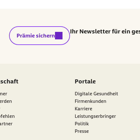
Ihr Newsletter für ein g
externer Link:
Prämie sichern
dschaft
Portale
mer
Digitale Gesundheit
erden
Firmenkunden
r
Karriere
nk:
fehlen
Leistungserbringer
artner
Politik
Presse