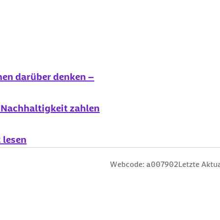
:
chen darüber denken –
d Nachhaltigkeit zahlen
 lesen
n
 Sterne
ng: 3 Sterne
ertung: 4 Sterne
 Bewertung: 5 Sterne
Webcode: a007902
Letzte Aktua