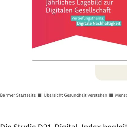
Sie befinden sich hier:
Barmer Startseite
Übersicht Gesundheit verstehen
Mensc
Die Studie D21-Digital-Index begle