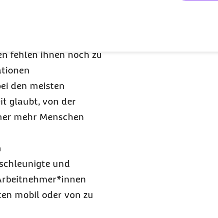
se:
iten, die Auswirkungen
gkeit einzuschätzen. Zur
en fehlen ihnen noch zu
ationen
bei den meisten
t glaubt, von der
immer mehr Menschen
m
schleunigte und
Arbeitnehmer*innen
ten mobil oder von zu