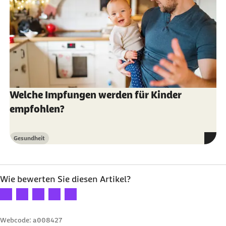
Welche Impfungen werden für Kinder
empfohlen?
Gesundheit
Kategorie
Wie bewerten Sie diesen Artikel?
Ihre Bewertung: 1 Stern
Ihre Bewertung: 2 Sterne
Ihre Bewertung: 3 Sterne
Ihre Bewertung: 4 Sterne
Ihre Bewertung: 5 Sterne
Webcode: a008427