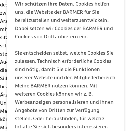
Wir schützen Ihre Daten.
Cookies helfen
des Kindes statt, also zwischen dem zehnten und
uns, die Website der BARMER für Sie
zwölften Lebensmonat. Bei der Ärztin oder dem
bereitzustellen und weiterzuentwickeln.
Arzt soll das Kind zeigen, ob es schon selbstständig
Dabei setzen wir Cookies der BARMER und
mit ausgestreckten Beinen und geradem Rücken
Cookies von Drittanbietern ein.
sitzen kann. Manche Kinder können sich sogar
schon selbst in den Stand hochziehen oder frei
Sie entscheiden selbst, welche Cookies Sie
stehen.
zulassen. Technisch erforderliche Cookies
Auch die sprachliche Entwicklung der Kinder steht
sind nötig, damit Sie die Funktionen
dieses Mal im Fokus. Brabbelt Ihr Kind bereits
unserer Website und den Mitgliederbereich
Silben wie „da-da“ oder „ba-ba“? Dann dauert es
Meine BARMER nutzen können. Mit
bis zu den ersten Worten nicht mehr lang. Die
weiteren Cookies können wir z. B.
Ärztin oder der Arzt informiert Sie bei dieser
Werbeanzeigen personalisieren und Ihnen
Untersuchung auch darüber, mit welchen
Angebote von Dritten zur Verfügung
Maßnahmen Sie die Sprachentwicklung fördern
stellen. Oder herausfinden, für welche
können. Außerdem klärt er Sie über die richtige
Inhalte Sie sich besonders interessieren
Mundhygiene beim Kind auf. Das ist vor allem