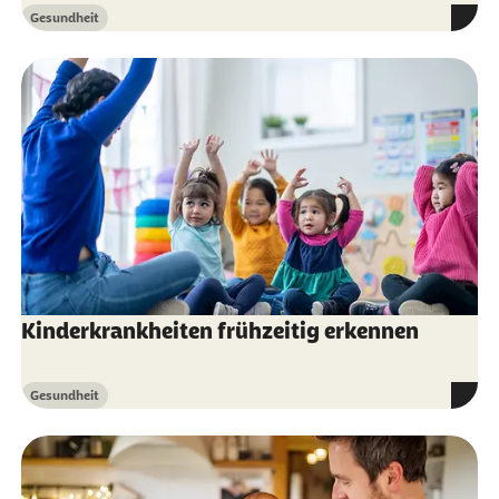
Gesundheit
Kategorie
von Krankheiten bei Kindern
Kinderkrankheiten frühzeitig erkennen
Gesundheit
Kategorie