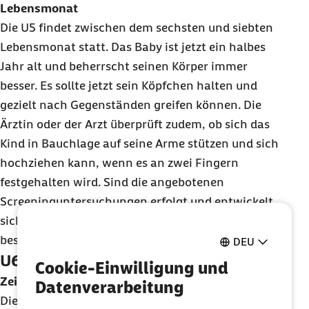
Lebensmonat
Die U5 findet zwischen dem sechsten und siebten
Lebensmonat statt. Das Baby ist jetzt ein halbes
Jahr alt und beherrscht seinen Körper immer
besser. Es sollte jetzt sein Köpfchen halten und
gezielt nach Gegenständen greifen können. Die
Ärztin oder der Arzt überprüft zudem, ob sich das
Kind in Bauchlage auf seine Arme stützen und sich
hochziehen kann, wenn es an zwei Fingern
festgehalten wird. Sind die angebotenen
Screeninguntersuchungen erfolgt und entwickelt
sich das Kind altersgerecht? Jetzt wird auch nach
besonderen Belastungen in der Familie gefragt.
DEU
U6: Sitzen, Stehen, Brabbeln
Cookie-Einwilligung und
Zeitpunkt: Kurz vor dem ersten Geburtstag
Datenverarbeitung
Die U6 findet meist kurz vor dem ersten Geburtstag