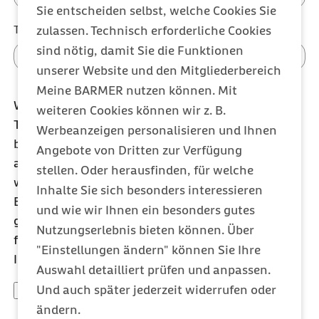
Sie entscheiden selbst, welche Cookies Sie
Telefonnummer (optional)
zulassen. Technisch erforderliche Cookies
sind nötig, damit Sie die Funktionen
unserer Website und den Mitgliederbereich
Meine BARMER nutzen können. Mit
Wir benötigen Ihre E-Mail-Adresse bzw. Ihre
weiteren Cookies können wir z. B.
Telefonnummer dazu, Ihre Anfrage zu
Werbeanzeigen personalisieren und Ihnen
beantworten. Ihre Daten werden zu keinem
Angebote von Dritten zur Verfügung
anderen Zweck verwendet und nicht an Dritte
stellen. Oder herausfinden, für welche
weitergeleitet. Nach der vollständigen
Inhalte Sie sich besonders interessieren
Beantwortung Ihrer E-Mail werden die Daten
und wie wir Ihnen ein besonders gutes
gelöscht. In unseren
Datenschutz-Hinweisen
Nutzungserlebnis bieten können. Über
finden Sie weitere Informationen zur Verarbeitung
"Einstellungen ändern" können Sie Ihre
Ihrer Daten und zu Ihren Rechten.
Auswahl detailliert prüfen und anpassen.
Und auch später jederzeit widerrufen oder
Ich habe den Datenschutzhinweis gelesen und bin
mit dem darin beschriebenen Umgang mit meinen
ändern.