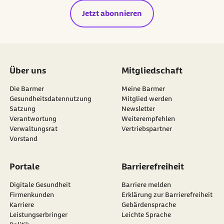
Jetzt abonnieren
Über uns
Mitgliedschaft
Die Barmer
Meine Barmer
Gesundheitsdatennutzung
Mitglied werden
Satzung
Newsletter
externer Link:
Verantwortung
Weiterempfehlen
Verwaltungsrat
Vertriebspartner
Vorstand
Portale
Barrierefreiheit
Digitale Gesundheit
Barriere melden
Firmenkunden
Erklärung zur Barrierefreiheit
Karriere
Gebärdensprache
Leistungserbringer
Leichte Sprache