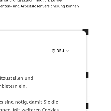
n ist grundsätzlich möglich. Zu viel
 Renten- und Arbeitslosenversicherung können
 nach dem Arbeitsentgelt oder
zten Bankarbeitstag des laufenden Monats
DEU
und Beitragsgruppen
itzustellen und
bietern ein.
icherung und im Insolvenzgeld verschlüsselt.
s sind nötig, damit Sie die
nen. Mit weiteren Cookies