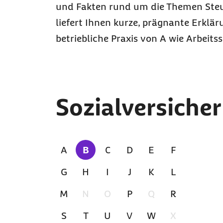
und Fakten rund um die Themen Steu
liefert Ihnen kurze, prägnante Erklär
betriebliche Praxis von A wie Arbeitss
Zu den Ergebnissen springen
Sozialversiche
A
B
C
D
E
F
Zur Zeit ausgewählt
G
H
I
J
K
L
M
N
O
P
Q
R
S
T
U
V
W
X