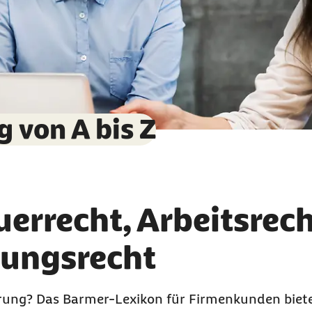
 von A bis Z
uerrecht, Arbeitsrec
rungsrecht
herung? Das Barmer-Lexikon für Firmenkunden biet