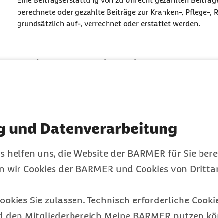
Eine Beitragserstattung von zu Unrecht gezahlten Beiträge
berechnete oder gezahlte Beiträge zur Kranken-, Pflege-,
grundsätzlich auf-, verrechnet oder erstattet werden.
Beitragsfälligkeit
Nach dem Sozialversicherungsgesetz werden Beiträge, die
Arbeitseinkommen bemessen sind, spätestens am drittlet
fällig.
g und Datenverarbeitung
Beitragsgruppenschlüssel 
s helfen uns, die Website der BARMER für Sie bere
en wir Cookies der BARMER und Cookies von Drittan
Die Beitragsgruppen sind in den Meldungen zur Sozialvers
ookies Sie zulassen. Technisch erforderliche Cookie
Beitragsnachweis
d den Mitgliederbereich Meine BARMER nutzen kön