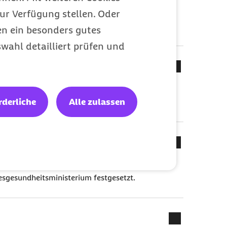
ur Verfügung stellen. Oder
 getrennt nach Beitragsgruppen und ist vom
um rechtzeitig vorzulegen.
en ein besonders gutes
wahl detailliert prüfen und
en
n Zweigen der Sozialversicherung sind die
rderliche
Alle zulassen
g - mit Ausnahme der kassenindividuellen
esgesundheitsministerium festgesetzt.