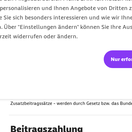
personalisieren und Ihnen Angebote von Dritten z
Der Beitragsnachweis enthält die abzuführenden Beiträge
Arbeitgeber der Krankenkasse je Entgeltabrechnungszeitra
e Sie sich besonders interessieren und wie wir Ihn
 Über "Einstellungen ändern" können Sie Ihre Aus
rzeit widerrufen oder ändern.
Beitragspflichtige Einnahm
Der Ausgangswert für die Berechnung der Beiträge zu alle
beitragspflichtigen Einnahmen des Versicherten.
Nur erfo
Beitragssätze
Die Beitragssätze zu allen Zweigen der Sozialversicherun
Zusatzbeitragssätze - werden durch Gesetz bzw. das Bund
Beitragszahlung