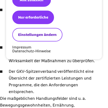
Die Krankenkassen dürfen nur solche
Maßnahmen fördern oder durchführen, die
Nur erforderliche
den im Leitfaden Prävention dargestellten
Kriterien entsprechen. Nicht zertifizierte
Einstellungen ändern
Maßnahmen sind ausgeschlossen.
Die Evaluation und Messung der
Impressum
Datenschutz-Hinweise
Zielerreichung ist verpflichtend, um die
Wirksamkeit der Maßnahmen zu überprüfen.
Der GKV-Spitzenverband veröffentlicht eine
Übersicht der zertifizierten Leistungen und
Programme, die den Anforderungen
entsprechen.
Die maßgeblichen Handlungsfelder sind u. a.
Bewegungsgewohnheiten, Ernährung,