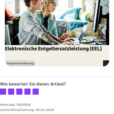
Elektronische Entgeltersatzleistung (EEL)
Sozialversicherung
Kategorie
Wie bewerten Sie diesen Artikel?
Ihre Bewertung: 1 Stern
Ihre Bewertung: 2 Sterne
Ihre Bewertung: 3 Sterne
Ihre Bewertung: 4 Sterne
Ihre Bewertung: 5 Sterne
Webcode: f005956
Letzte Aktualisierung:
28.04.2026