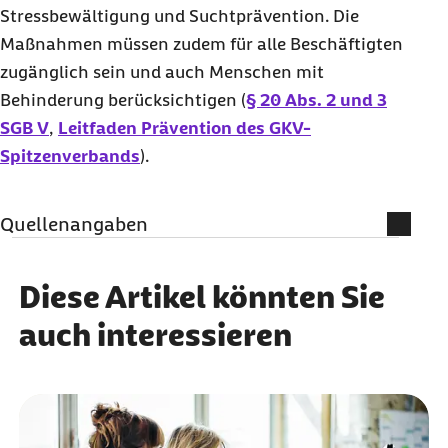
Stressbewältigung und Suchtprävention. Die
Maßnahmen müssen zudem für alle Beschäftigten
zugänglich sein und auch Menschen mit
Behinderung berücksichtigen (
§ 20 Abs. 2 und 3
SGB V
,
Leitfaden Prävention des GKV-
Spitzenverbands
).
Quellenangaben
Qualitätssicherung
Diese Artikel könnten Sie
MBO Verlag GmbH
auch interessieren