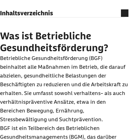
Inhaltsverzeichnis
Was ist Betriebliche Gesundheitsförderung?
Wie ist Betriebliche Gesundheitsförderung
Was ist Betriebliche
geregelt?
Gesundheitsförderung?
Wie wird Betriebliche Gesundheitsförderung
Betriebliche Gesundheitsförderung (BGF)
steuerlich gefördert?
beinhaltet alle Maßnahmen im Betrieb, die darauf
Welche Bereiche umfasst die Betriebliche
abzielen, gesundheitliche Belastungen der
Gesundheitsförderung?
Beschäftigten zu reduzieren und die Arbeitskraft zu
erhalten. Sie umfasst sowohl verhaltens- als auch
verhältnispräventive Ansätze, etwa in den
Bereichen Bewegung, Ernährung,
Stressbewältigung und Suchtprävention.
BGF ist ein Teilbereich des Betrieblichen
Gesundheitsmanagements (BGM), das darüber