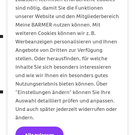
einheitliche Qualitätsstandards, die durch ein
sind nötig, damit Sie die Funktionen
Zertifizierungsverfahren sichergestellt
unserer Website und den Mitgliederbereich
werden.
Meine BARMER nutzen können. Mit
weiteren Cookies können wir z. B.
Die Festlegung der Handlungsfelder und
Werbeanzeigen personalisieren und Ihnen
Kriterien erfolgt unter Einbeziehung
Angebote von Dritten zur Verfügung
unabhängiger Sachverständiger aus
stellen. Oder herausfinden, für welche
verschiedenen gesundheitsbezogenen
Inhalte Sie sich besonders interessieren
Disziplinen (z. B. Medizin, Psychologie,
und wie wir Ihnen ein besonders gutes
Arbeitsmedizin, Ernährungswissenschaften).
Nutzungserlebnis bieten können. Über
Die Maßnahmen müssen auf die Verhinderung
"Einstellungen ändern" können Sie Ihre
und Verminderung von Krankheitsrisiken, die
Auswahl detailliert prüfen und anpassen.
Verbesserung des allgemeinen
Und auch später jederzeit widerrufen oder
Gesundheitszustands oder die Stärkung
ändern.
gesundheitlicher Ressourcen und Fähigkeiten
der Beschäftigten abzielen.
Alle zulassen