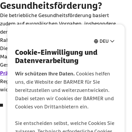
Gesundheitsförderung?
Die betriebliche Gesundheitsförderung basiert
zudem auf europäischen Vorgaben, insbesondere
der Luxemburger Deklaration und der
Rahmenrichtlinie Arbeitsschutz 89/391/EWG.
DEU
Die Vorgaben des GKV-Spitzenverbands für
Cookie-Einwilligung und
Maßnahmen der betrieblichen
Datenverarbeitung
Gesundheitsförderung (BGF) sind im
Leitfaden
Prävention
sowie in den einschlägigen
Wir schützen Ihre Daten.
Cookies helfen
Regelungen des SGB V konkretisiert. Die
uns, die Website der BARMER für Sie
wichtigsten rechtlichen Anforderungen sind:
bereitzustellen und weiterzuentwickeln.
Dabei setzen wir Cookies der BARMER und
Maßnahmen müssen den vom GKV-
Cookies von Drittanbietern ein.
Spitzenverband nach § 20 Abs. 2 S. 1 SGB V
festgelegten Kriterien entsprechen. Dazu
Sie entscheiden selbst, welche Cookies Sie
gehören verbindliche und bundesweit
zulassen. Technisch erforderliche Cookies