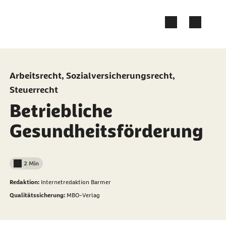
Zum Kontakt Knopf springen
Zum Seiteninhalt springen
Arbeitsrecht, Sozialversicherungsrecht,
Steuerrecht
Betriebliche
Gesundheitsförderung
2 Min
Lesedauer weniger als
Redaktion:
Internetredaktion Barmer
Qualitätssicherung:
MBO-Verlag