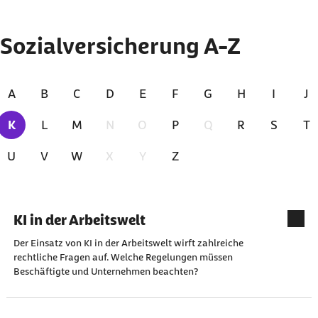
Zu den Ergebnissen springen
Sozialversicherung A-Z
A
B
C
D
E
F
G
H
I
J
K
L
M
N
O
P
Q
R
S
T
Zur Zeit ausgewählt
U
V
W
X
Y
Z
Index für Buchstabe "K"
KI in der Arbeitswelt
Der Einsatz von KI in der Arbeitswelt wirft zahlreiche
rechtliche Fragen auf. Welche Regelungen müssen
Beschäftigte und Unternehmen beachten?