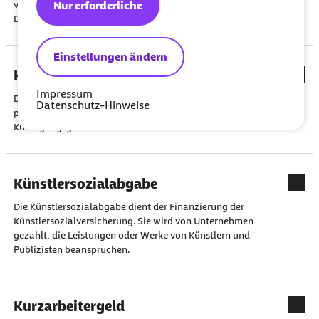
Nur erforderliche
verlängern sich die gesetzlichen Kündigungsfristen je nach
Dauer des Beschäftigungsverhältnisses mit dem Arbeitnehmer.
Einstellungen ändern
Kündigungsgründe
Impressum
Das Kündigungsschutzgesetz (KSchG) unterscheidet zwischen
Datenschutz-Hinweise
personen-, krankheits-, verhaltens- und betriebsbedingten
Kündigungsgründen.
Künstlersozialabgabe
Die Künstlersozialabgabe dient der Finanzierung der
Künstlersozialversicherung. Sie wird von Unternehmen
gezahlt, die Leistungen oder Werke von Künstlern und
Publizisten beanspruchen.
Kurzarbeitergeld