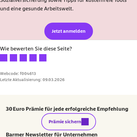
und eine gesunde Arbeitswelt.
Jetzt anmelden
Wie bewerten Sie diese Seite?
Ihre Bewertung: 1 Stern
Ihre Bewertung: 2 Sterne
Ihre Bewertung: 3 Sterne
Ihre Bewertung: 4 Sterne
Ihre Bewertung: 5 Sterne
Webcode: f004613
Letzte Aktualisierung:
09.03.2026
30 Euro Prämie für jede erfolgreiche Empfehlung
externer Link:
Prämie sichern
Barmer Newsletter für Unternehmen