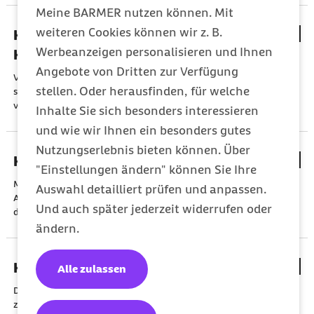
Meine BARMER nutzen können. Mit
weiteren Cookies können wir z. B.
Krankenkassenwahl und
Werbeanzeigen personalisieren und Ihnen
Krankenkassenwahlrecht
Angebote von Dritten zur Verfügung
Versicherungspflichtige und Versicherungsberechtigte können
stellen. Oder herausfinden, für welche
sich eine Krankenkasse auswählen. Sofern diese Krankenkasse
vom Mitglied wählbar ist, darf sie die Wahl nicht ablehnen.
Inhalte Sie sich besonders interessieren
und wie wir Ihnen ein besonders gutes
Nutzungserlebnis bieten können. Über
Kündigung des Arbeitsverhältnisses
"Einstellungen ändern" können Sie Ihre
Mit dem Ausspruch einer Kündigung wird das
Auswahl detailliert prüfen und anpassen.
Arbeitsverhältnis einseitig - durch den Arbeitgeber oder durch
Und auch später jederzeit widerrufen oder
den Arbeitnehmer - beendet.
ändern.
Kündigungsfristen
Alle zulassen
Die Grundkündigungsfrist beträgt vier Wochen zum 15. oder
zum Ende eines Kalendermonats. Für den Arbeitgeber