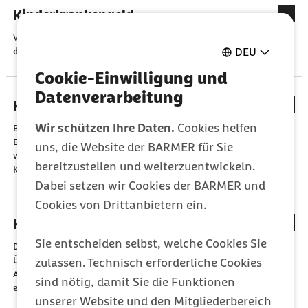
Kinderkrankengeld
Versicherte haben Anspruch auf Krankengeld bei Erkrankung
DEU
des Kindes, wenn die Voraussetzungen erfüllt sind.
Cookie-Einwilligung und
Datenverarbeitung
Krankengeld
Wir schützen Ihre Daten.
Cookies helfen
Beim Krankengeld handelt es sich um eine
Entgeltersatzleistung der Krankenversicherung zur
uns, die Website der BARMER für Sie
wirtschaftlichen Sicherung bei Arbeitsunfähigkeit infolge von
bereitzustellen und weiterzuentwickeln.
Krankheit.
Dabei setzen wir Cookies der BARMER und
Cookies von Drittanbietern ein.
Krankenkassenliste: Was steht drin?
Sie entscheiden selbst, welche Cookies Sie
Die Krankenkassenliste oder Beitragsabrechnung ist eine
Übersicht aller Beschäftigten eines Unternehmens, die der
zulassen. Technisch erforderliche Cookies
Arbeitgeber für jeden Abrechnungszeitraum vollständig
sind nötig, damit Sie die Funktionen
erfassen muss.
unserer Website und den Mitgliederbereich