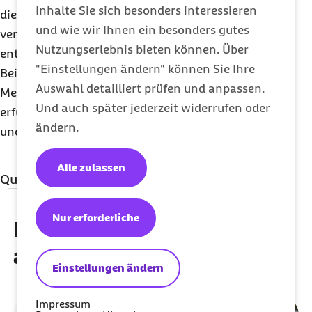
Inhalte Sie sich besonders interessieren
diese Eintragungen, unter anderem über
und wie wir Ihnen ein besonders gutes
vertragliche Beziehungen und gezahlte Entgelte,
Nutzungserlebnis bieten können. Über
enthalten oder enthalten können.
"Einstellungen ändern" können Sie Ihre
Bei den Unternehmen wird geprüft, ob diese ihre
Auswahl detailliert prüfen und anpassen.
Meldepflichten nach dem
KSVG
ordnungsgemäß
Und auch später jederzeit widerrufen oder
erfüllen und die Künstlersozialabgabe rechtzeitig
ändern.
und vollständig entrichten.
Alle zulassen
Quellenangaben
Qualitätssicherung
Nur erforderliche
Diese Artikel könnten Sie
MBO Verlag GmbH
auch interessieren
Einstellungen ändern
Impressum