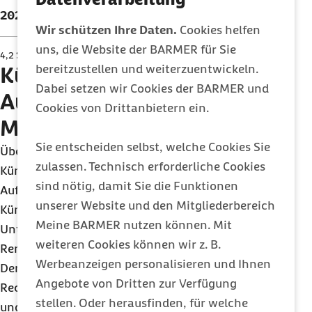
2022
2023
2024
2025
2026
Wir schützen Ihre Daten.
Cookies helfen
uns, die Website der BARMER für Sie
4,2 %
5,0 %
5,0 %
5,0 %
4,9 %
bereitzustellen und weiterzuentwickeln.
Künstlersozialabgabe:
Dabei setzen wir Cookies der BARMER und
Aufzeichnungs- und
Cookies von Drittanbietern ein.
Meldepflichten
Sie entscheiden selbst, welche Cookies Sie
Über die Zahlungen an selbstständige
zulassen. Technisch erforderliche Cookies
Künstler/inne und Publizist/innen sind
sind nötig, damit Sie die Funktionen
Aufzeichnungen zu führen und auf Verlangen der
unserer Website und den Mitgliederbereich
Künstlersozialkasse beziehungsweise bei einer
Meine BARMER nutzen können. Mit
Unternehmensprüfung den Prüfern der Deutschen
weiteren Cookies können wir z. B.
Rentenversicherung vorzulegen.
Werbeanzeigen personalisieren und Ihnen
Den Prüfern ist Einsicht in alle zum
Angebote von Dritten zur Verfügung
Rechnungswesen gehörenden Geschäftsbücher
stellen. Oder herausfinden, für welche
und sonstigen Unterlagen zu gewähren, soweit