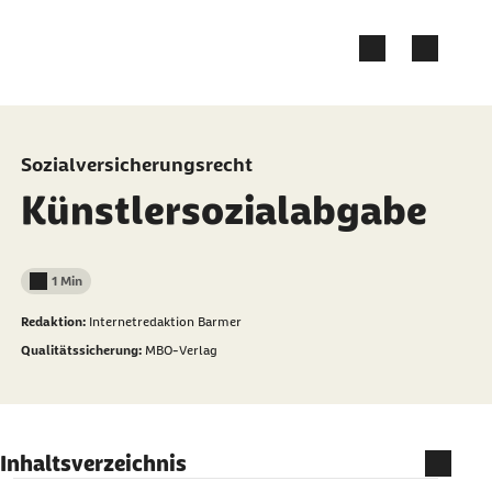
Zum Kontakt Knopf springen
Zum Seiteninhalt springen
Sozialversicherungsrecht
Künstlersozialabgabe
1 Min
Lesedauer weniger als
Redaktion:
Internetredaktion Barmer
Qualitätssicherung:
MBO-Verlag
Inhaltsverzeichnis