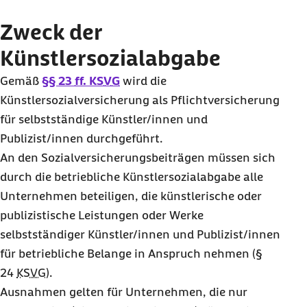
Zweck der Künstlersozialabgabe
Höhe der Künstlersozialabgabe
Zweck der
Künstlersozialabgabe: Aufzeichnungs- und
Künstlersozialabgabe
Meldepflichten
Gemäß
§§ 23
ff.
KSVG
wird die
Künstlersozialversicherung als Pflichtversicherung
für selbstständige Künstler/innen und
Publizist/innen durchgeführt.
An den Sozialversicherungsbeiträgen müssen sich
durch die betriebliche Künstlersozialabgabe alle
Unternehmen beteiligen, die künstlerische oder
publizistische Leistungen oder Werke
selbstständiger Künstler/innen und Publizist/innen
für betriebliche Belange in Anspruch nehmen (§
24
KSVG
).
Ausnahmen gelten für Unternehmen, die nur