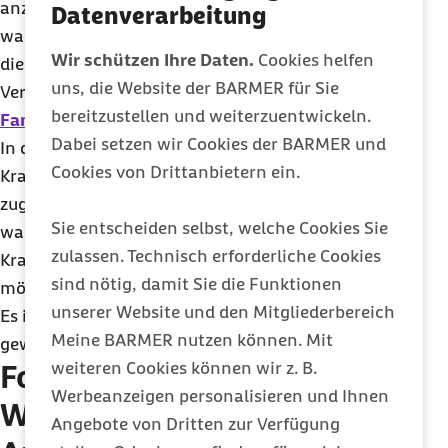
anzumelden, bei der der sie zuletzt versichert
Datenverarbeitung
waren. Als letzte Krankenkasse gilt grundsätzlich
Wir schützen Ihre Daten.
Cookies helfen
die gesetzliche Krankenkasse, bei der zuletzt eine
uns, die Website der BARMER für Sie
Versicherung (eigene Versicherung oder
bereitzustellen und weiterzuentwickeln.
Familienversicherung
) bestand.
Dabei setzen wir Cookies der BARMER und
In den Ausnahmefällen, in denen Beschäftigte ihr
Cookies von Drittanbietern ein.
Krankenkassenwahlrecht nicht selbst ausüben und
zugleich noch bei keiner Krankenkasse versichert
Sie entscheiden selbst, welche Cookies Sie
waren, hat sie der Arbeitgeber bei einer wählbaren
zulassen. Technisch erforderliche Cookies
Krankenkasse anzumelden. Die Wahl unter den
sind nötig, damit Sie die Funktionen
möglichen Krankenkassen trifft das Unternehmen.
unserer Website und den Mitgliederbereich
Es ist verpflichtet, seine Beschäftigten über die
Meine BARMER nutzen können. Mit
gewählte Krankenkasse zu informieren.
weiteren Cookies können wir z. B.
Folgen einer
Werbeanzeigen personalisieren und Ihnen
Wahlentscheidung –
Angebote von Dritten zur Verfügung