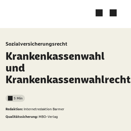
Zum Kontakt Knopf springen
Zum Seiteninhalt springen
Sozialversicherungsrecht
Krankenkassenwahl
und
Krankenkassenwahlrecht
5 Min
Lesedauer weniger als
Redaktion:
Internetredaktion Barmer
Qualitätssicherung:
MBO-Verlag