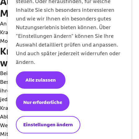
Auslösen einer 12-
stellen. Oder herausfinden, für welche
Inhalte Sie sich besonders interessieren
Monatsbindung
und wie wir Ihnen ein besonders gutes
An eine aktive Wahlentscheidung für eine neue
Nutzungserlebnis bieten können. Über
Krankenkasse ist der Versicherte grundsätzlich 12
"Einstellungen ändern" können Sie Ihre
Monate gebunden.
Auswahl detailliert prüfen und anpassen.
Krankenkassenwahlrecht
Und auch später jederzeit widerrufen oder
während der Beschäftigung
ändern.
Bei einem unveränderten
Alle zulassen
Beschäftigungsverhältnis können Versicherte von
ihrem Wahlrecht einer neuen Krankenkasse
jederzeit Gebrauch machen. Der
Nur erforderliche
Krankenkassenwechsel wird jedoch erst nach
Ablauf der Bindungsfrist von 12 Monaten wirksam.
Einstellungen ändern
Wenn die
Bindungsfrist
erfüllt ist, endet die
Mitgliedschaft mit Ablauf des auf die