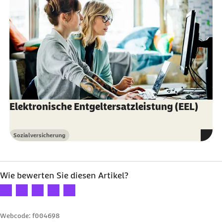
Elektronische Entgeltersatzleistung (EEL)
Sozialversicherung
Kategorie
Wie bewerten Sie diesen Artikel?
Ihre Bewertung: 1 Stern
Ihre Bewertung: 2 Sterne
Ihre Bewertung: 3 Sterne
Ihre Bewertung: 4 Sterne
Ihre Bewertung: 5 Sterne
Webcode: f004698