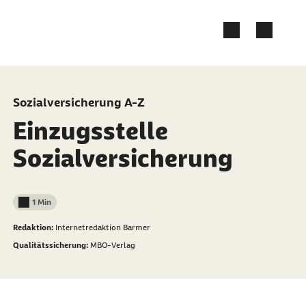
Zum Kontakt Knopf springen
Zum Seiteninhalt springen
Sozialversicherung A-Z
Einzugsstelle
Sozialversicherung
1 Min
Lesedauer weniger als
Redaktion:
Internetredaktion Barmer
Qualitätssicherung:
MBO-Verlag