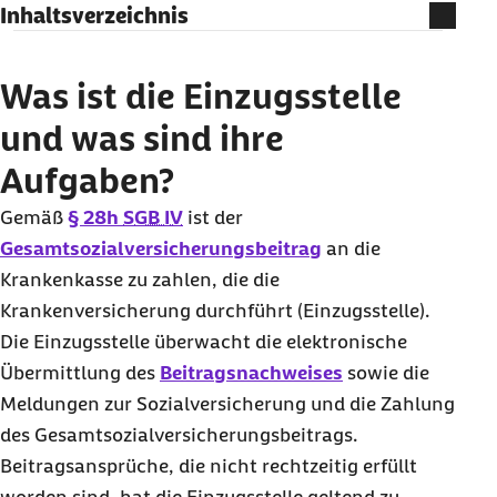
Inhaltsverzeichnis
Was ist die Einzugsstelle und was sind ihre
Aufgaben?
Was ist die Einzugsstelle
Einzugsstelle: was gilt bei privat
und was sind ihre
krankenversicherten Beschäftigten?
Aufgaben?
Einzugsstelle für geringfügig Beschäftigte
Gemäß
§ 28h
SGB IV
ist d
er
Gesamtsozialversicherungsbeitrag
an die
Krankenkasse zu zahlen, die die
Krankenversicherung durchführt (Einzugsstelle).
Die Einzugsstelle überwacht die elektronische
Übermittlung des
Beitragsnachweises
sowie die
Meldungen zur Sozialversicherung und die Zahlung
des Gesamtsozialversicherungsbeitrags.
Beitragsansprüche, die nicht rechtzeitig erfüllt