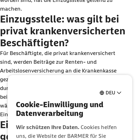
worden sind, hat die Einzugsstelle geltend zu
machen.
Einzugsstelle: was gilt bei
privat krankenversicherten
Beschäftigten?
Für Beschäftigte, die privat krankenversichert
sind, werden Beiträge zur Renten- und
Arbeitslosenversicherung an die Krankenkasse
gezahlt, bei der zuletzt eine Versicherung
durchgeführt wurde. Bestand keine Versicherung
DEU
bei einer Krankenkasse, hat der Betrieb eine
Cookie-Einwilligung und
wählbare Krankenkasse als zuständige
Datenverarbeitung
Einzugsstelle zu bestimmen.
Einzugsstelle für
Wir schützen Ihre Daten.
Cookies helfen
geringfügig Beschäftigte
uns, die Website der BARMER für Sie