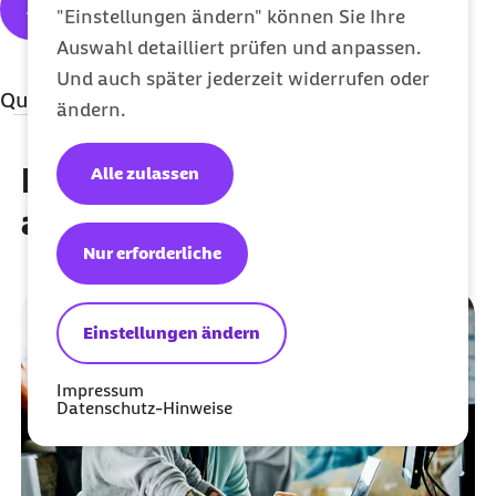
Jetzt abonnieren
"Einstellungen ändern" können Sie Ihre
Auswahl detailliert prüfen und anpassen.
Und auch später jederzeit widerrufen oder
Quellenangaben
ändern.
Qualitätssicherung
Diese Artikel könnten Sie
Alle zulassen
MBO Verlag GmbH
auch interessieren
Nur erforderliche
Einstellungen ändern
Impressum
Datenschutz-Hinweise