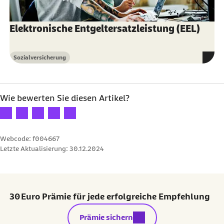
Elektronische Entgeltersatzleistung (EEL)
Sozialversicherung
Kategorie
Wie bewerten Sie diesen Artikel?
Ihre Bewertung: 1 Stern
Ihre Bewertung: 2 Sterne
Ihre Bewertung: 3 Sterne
Ihre Bewertung: 4 Sterne
Ihre Bewertung: 5 Sterne
Webcode: f004667
Letzte Aktualisierung:
30.12.2024
30 Euro Prämie für jede erfolgreiche Empfehlung
externer Link:
Prämie sichern