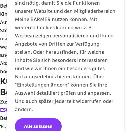
sind nötig, damit Sie die Funktionen
Beteiligt sich das Unternehmen nicht an den
unserer Website und den Mitgliederbereich
Kinderbetreuungskosten, können die Eltern die
Meine BARMER nutzen können. Mit
Aufwendungen ggf. im Rahmen der
weiteren Cookies können wir z. B.
Steuererklärung als Sonderausgaben geltend
Werbeanzeigen personalisieren und Ihnen
machen. Die
steuerfreien Arbeitgeberleistungen
Angebote von Dritten zur Verfügung
werden auf den Sonderausgabenbetrag
stellen. Oder herausfinden, für welche
angerechnet. Ab 2025 erhöht sich die
Inhalte Sie sich besonders interessieren
Abzugsmöglichkeit auf 80% der Aufwendungen,
und wie wir Ihnen ein besonders gutes
höchstens 4.800 Euro.
Nutzungserlebnis bieten können. Über
Kurzfristige
"Einstellungen ändern" können Sie Ihre
Betreuungsleistungen
Auswahl detailliert prüfen und anpassen.
Und auch später jederzeit widerrufen oder
Zusätzlich steuerfrei ist gemäß
§ 3 Nummer 34a
ändern.
EStG
bis zu 600 Euro jährlich der angefallene
Betreuungsaufwand für Kinder bis zum
14. Lebensjahr
Alle zulassen
, wenn der Arbeitnehmer aus