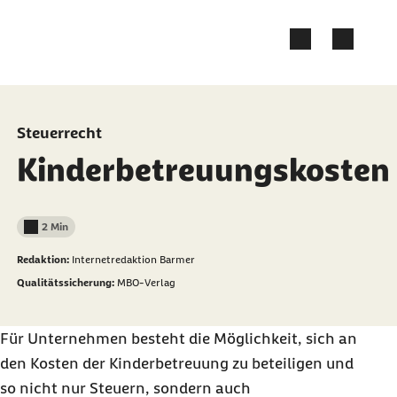
Zum Kontakt Knopf springen
Zum Seiteninhalt springen
Steuerrecht
Kinderbetreuungskosten
2 Min
Lesedauer weniger als
Redaktion:
Internetredaktion Barmer
Qualitätssicherung:
MBO-Verlag
Für Unternehmen besteht die Möglichkeit, sich an
den Kosten der Kinderbetreuung zu beteiligen und
so nicht nur Steuern, sondern auch