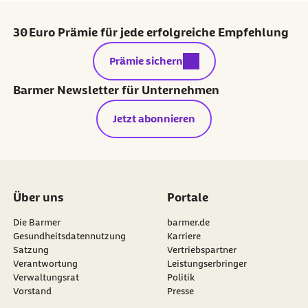
30 Euro Prämie für jede erfolgreiche Empfehlung
externer Link:
Prämie sichern
Barmer Newsletter für Unternehmen
Jetzt abonnieren
Über uns
Portale
Die Barmer
barmer.de
Gesundheitsdatennutzung
Karriere
Satzung
Vertriebspartner
Verantwortung
Leistungserbringer
Verwaltungsrat
Politik
Vorstand
Presse