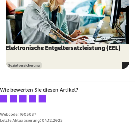
Elektronische Entgeltersatzleistung (EEL)
Sozialversicherung
Kategorie
Wie bewerten Sie diesen Artikel?
Ihre Bewertung: 1 Stern
Ihre Bewertung: 2 Sterne
Ihre Bewertung: 3 Sterne
Ihre Bewertung: 4 Sterne
Ihre Bewertung: 5 Sterne
Webcode: f005037
Letzte Aktualisierung:
04.12.2025