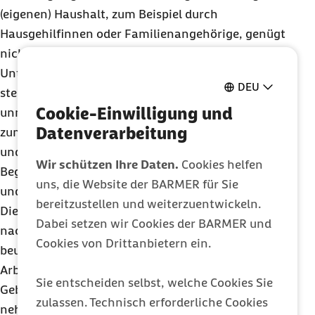
(eigenen) Haushalt, zum Beispiel durch
Hausgehilfinnen oder Familienangehörige, genügt
nicht. Sofern Arbeitgeberleistungen auch den
Unterricht eines Kindes ermöglichen, sind sie nicht
DEU
steuerfrei. Das Gleiche gilt für Leistungen, die nicht
Cookie-Einwilligung und
unmittelbar der Betreuung eines Kindes dienen,
Datenverarbeitung
zum Beispiel die Beförderung zwischen Wohnung
und Kindergarten.
Wir schützen Ihre Daten.
Cookies helfen
Begünstigt sind nur Leistungen zur Unterbringung
uns, die Website der BARMER für Sie
und Betreuung von nicht schulpflichtigen Kindern.
bereitzustellen und weiterzuentwickeln.
Die Frage, wann ein Kind schulpflichtig ist, ist
Dabei setzen wir Cookies der BARMER und
nach den landesrechtlichen Schulgesetzen zu
Cookies von Drittanbietern ein.
beurteilen. Arbeitgeber sollten die von
Arbeitnehmenden vorgelegten Rechnungen und
Sie entscheiden selbst, welche Cookies Sie
Gebührenbescheide im Original zum Lohnkonto
zulassen. Technisch erforderliche Cookies
nehmen.