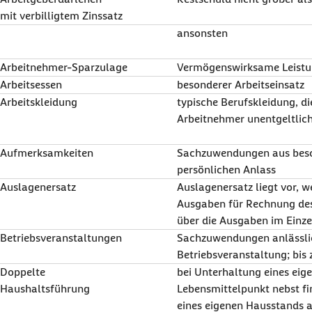
mit verbilligtem Zinssatz
ansonsten
Arbeitnehmer-Sparzulage
Vermögenswirksame Leist
Arbeitsessen
besonderer Arbeitseinsatz
Arbeitskleidung
typische Berufskleidung, d
Arbeitnehmer unentgeltlich 
Aufmerksamkeiten
Sachzuwendungen aus bes
persönlichen Anlass
Auslagenersatz
Auslagenersatz liegt vor, 
Ausgaben für Rechnung des
über die Ausgaben im Einz
Betriebsveranstaltungen
Sachzuwendungen anlässlic
Betriebsveranstaltung; bis
Doppelte
bei Unterhaltung eines ei
Haushaltsführung
Lebensmittelpunkt nebst fi
eines eigenen Hausstands a