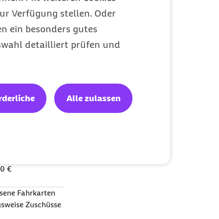
eresse des
ur Verfügung stellen. Oder
9.7
LStR
, §
en ein besonders gutes
er 34
EStG
)
wahl detailliert prüfen und
eltlich
rderliche
Alle zulassen
EStG
, soweit die
t übersteigen (R
00 €
ssene Fahrkarten
ngsweise Zuschüsse