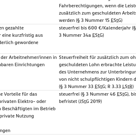
Fahrberechtigungen, wenn die Leis
zusätzlich zum geschuldeten Arbeit
werden (§ 3 Nummer 15
EStG
)
en gezahlte
steuerfrei bis 600 €/Kalenderjahr (§
eine kurzfristig aus
3 Nummer 34a
EStG
)
derlich gewordene
 der Arbeitnehmer/innen in
Steuerfreiheit für zusätzlich zum o
hbaren Einrichtungen
geschuldeten Lohn erbrachte Leist
des Unternehmens zur Unterbringu
von nicht schulpflichtigen Kindern 
(§ 3 Nummer 33
EStG
; R 3.33
LStR
)
Vorteile für das
steuerfrei (§ 3 Nummer 46
EStG
), b
privaten Elektro- oder
befristet (
JStG
2019)
 Beschäftigten im Betrieb
private Nutzung
ungen