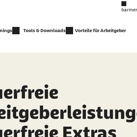
barmer
inings
Tools & Downloads
Vorteile für Arbeitgeber
erfreie
eitgeberleistung
erfreie Extras