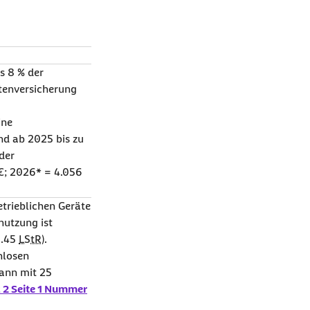
s 8 % der
tenversicherung
ine
nd ab 2025 bis zu
der
€; 2026* = 4.056
trieblichen Geräte
nutzung ist
3.45
LStR
).
nlosen
kann mit 25
 2 Seite 1 Nummer