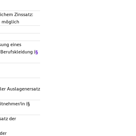
lichem Zinssatz:
€ möglich
ösung eines
Berufskleidung (
§
ler Auslagenersatz
eitnehmer/in (§
satz der
 der