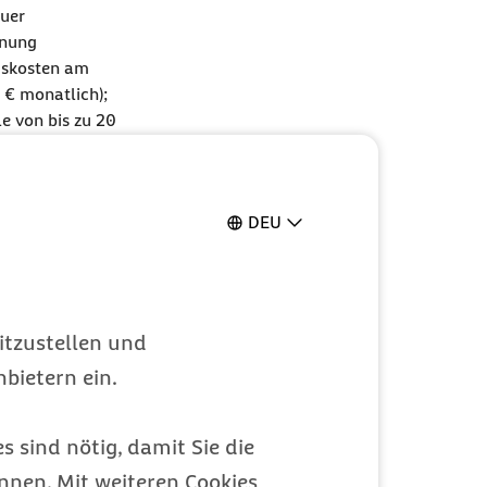
uer
hnung
gskosten am
 € monatlich);
e von bis zu 20
en drei Monate
 €/
DEU
R
)
a
EStG
); ab 2026
itzustellen und
bietern ein.
)
s sind nötig, damit Sie die
ngsmaßnahme im
nen. Mit weiteren Cookies