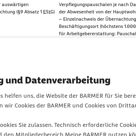
er auswärtigen
Verpflegungspauschalen je nach Da
chtung (§9 Absatz 1
EStG
)
der Abwesenheit von der Hauptwo
– Einzelnachweis der Übernachtun
Beschäftigungsort (höchstens 1.000
für Arbeitgebererstattung: Pauschal
Euro/ Übernachtung ist für die erst
steuerfrei, danach nur noch bis zu 5
Übernachtung (R
9.11 Absatz 10 Seite 7 Nummer 3
LSt
icher gemeinnütziger
bis 840 € jährlich (§ 3 Nummer 26
g und Datenverarbeitung
tigte Körperschaften
geplant 960 Euro
uer mit 25 % für
Höchstbetrag im Kalenderjahr
s helfen uns, die Website der BARMER für Sie bere
bis 156 €
en wir Cookies der BARMER und Cookies von Drittan
bis 104 €
bis 52 €/Kind
endienst
bis 16 €/Monat (R 19.3 Absatz 1
LStR
ookies Sie zulassen. Technisch erforderliche Cookie
kein Arbeitslohn, wenn die Bildu
d den Mitgliederbereich Meine BARMER nutzen kön