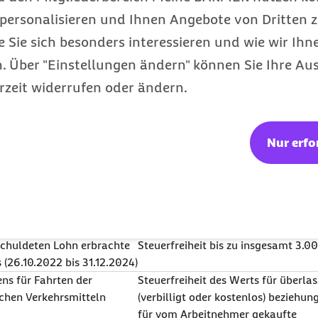
es Betriebs
ganz überwiegend betrieblichen Int
personalisieren und Ihnen Angebote von Dritten z
Arbeitgebers durchgeführt wird (R 1
3 Nummer 19
EStG
)
e Sie sich besonders interessieren und wie wir Ihn
schuldeten Lohn erbrachte
bis 600 €/Kalenderjahr (§ 3 Numm
 Über "Einstellungen ändern" können Sie Ihre Aus
ns zur Verbesserung des
rzeit widerrufen oder ändern.
stands und der
örderung (
§§ 20, 20a
SGB V
)
iten
kein Arbeitslohn, auch wenn unentg
überlassen (R 19.6 Absatz 2
LStR
)
Nur erfo
imarbeitern zur Abgeltung
steuerfrei §§ 3 Nummer 30 und 50
erbundenen Aufwendungen
Zuschläge 10 % des Grundlohns nich
hlt werden
9.13 Absatz 2
LStR
)
schuldeten Lohn erbrachte
Steuerfreiheit bis zu insgesamt 3.0
(26.10.2022 bis 31.12.2024)
ns für Fahrten der
Steuerfreiheit des Werts für überla
ichen Verkehrsmitteln
(verbilligt oder kostenlos) beziehu
für vom Arbeitnehmer gekaufte