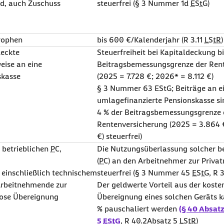
ld, auch Zuschuss
steuerfrei (§ 3 Nummer 1d
EStG
)
trophen
bis 600 €/Kalenderjahr (R 3.11
LStR
)
deckte
Steuerfreiheit bei Kapitaldeckung bi
eise an eine
Beitragsbemessungsgrenze der Ren
skasse
(2025 = 7.728 €; 2026* = 8.112 €)
§ 3 Nummer 63 EStG; Beiträge an e
umlagefinanzierte Pensionskasse si
4 % der Beitragsbemessungsgrenze 
Rentenversicherung (2025 = 3.864 
€) steuerfrei)
 betrieblichen
PC
,
Die Nutzungsüberlassung solcher be
(
PC
) an den Arbeitnehmer zur Privat
einschließlich technischem
steuerfrei (§ 3 Nummer 45
EStG
, R 
Arbeitnehmende zur
Der geldwerte Vorteil aus der koste
lose Übereignung
Übereignung eines solchen Geräts 
% pauschaliert werden
(§ 40 Absatz
5
EStG
, R 40.2Absatz 5
LStR
)