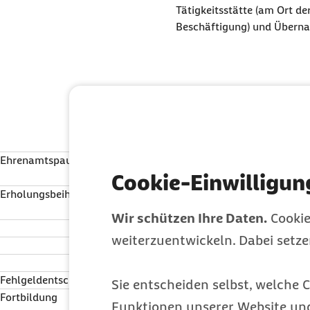
Tätigkeitsstätte (am Ort d
Beschäftigung) und Überna
Ehrenamtspauschale
Einnahmen aus nebenberufl
Cookie-Einwilligun
Tätigkeit für steuerbegüns
Erholungsbeihilfen
Pauschalierung der Lohnste
Zuwendungen an
Wir schützen Ihre Daten.
Cookie
Arbeitnehmer
weiterzuentwickeln. Dabei setz
Ehegatten
Kinder
Fehlgeldentschädigung
Kassenverantwortung, Kass
Sie entscheiden selbst, welche C
Fortbildung
berufliche Fort- oder
Funktionen unserer Website un