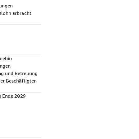
tungen
slohn erbracht
hnehin
ungen
ng und Betreuung
der Beschäftigten
is Ende 2029