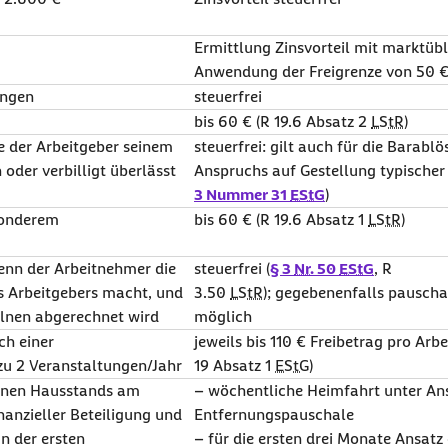
Ermittlung Zinsvorteil mit marktüb
Anwendung der Freigrenze von 50 
ungen
steuerfrei
bis 60 € (R 19.6 Absatz 2
LStR
)
ie der Arbeitgeber seinem
steuerfrei: gilt auch für die Barabl
oder verbilligt überlässt
Anspruchs auf Gestellung typischer 
3 Nummer 31
EStG
)
onderem
bis 60 € (R 19.6 Absatz 1
LStR
)
wenn der Arbeitnehmer die
steuerfrei (
§ 3
Nr.
50
EStG
, R
 Arbeitgebers macht, und
3.50
LStR
); gegebenenfalls pauscha
elnen abgerechnet wird
möglich
h einer
jeweils bis 110 € Freibetrag pro Arb
 zu 2 Veranstaltungen/Jahr
19 Absatz 1
EStG
)
genen Hausstands am
– wöchentliche Heimfahrt unter An
nanzieller Beteiligung und
Entfernungspauschale
n der ersten
– für die ersten drei Monate Ansatz