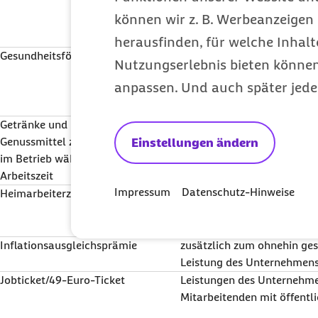
Weiterbildungsleistungen d
können wir z. B. Werbeanzeigen 
herausfinden, für welche Inhalt
Gesundheitsförderung
zusätzlich zum ohnehin ge
Nutzungserlebnis bieten können.
Leistungen des Unternehme
anpassen. Und auch später jede
allgemeinen Gesundheitszu
betrieblichen Gesundheitsf
Getränke und
sogenannte Aufmerksamke
Genussmittel zum Verzehr
Einstellungen ändern
im Betrieb während der
Arbeitszeit
Impressum
Datenschutz-Hinweise
Heimarbeiterzuschlag
Lohnzuschläge, die den He
der mit der Heimarbeit v
neben dem Grundlohn geza
Inflationsausgleichsprämie
zusätzlich zum ohnehin ge
Leistung des Unternehmens 
Jobticket/49-Euro-Ticket
Leistungen des Unternehme
Mitarbeitenden mit öffentl