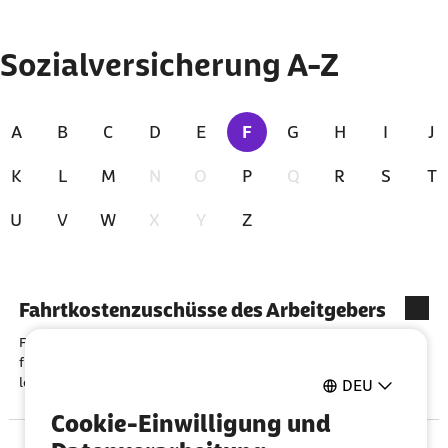
Zu den Ergebnissen springen
Sozialversicherung A-Z
A
B
C
D
E
F
G
H
I
J
Zur Zeit ausgewählt
K
L
M
N
O
P
Q
R
S
T
U
V
W
X
Y
Z
Index für Buchstabe "F"
Fahrtkostenzuschüsse des Arbeitgebers
Fahrtkostenzuschüsse, die der Arbeitgeber dem Arbeitnehmer
für die Fahrten zur ersten Tätigkeitsstätte leistet, sind
lohnsteuerpflichtig.
DEU
Cookie-Einwilligung und