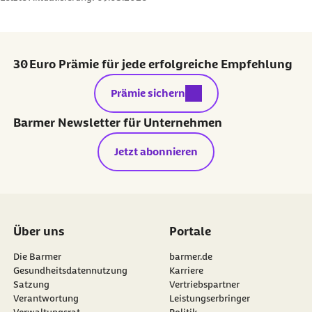
30 Euro Prämie für jede erfolgreiche Empfehlung
externer Link:
Prämie sichern
Barmer Newsletter für Unternehmen
Jetzt abonnieren
Über uns
Portale
Die Barmer
barmer.de
Gesundheitsdatennutzung
Karriere
Satzung
Vertriebspartner
Verantwortung
Leistungserbringer
Verwaltungsrat
Politik