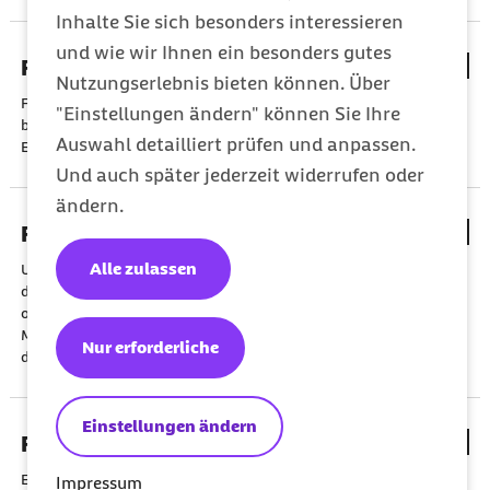
Inhalte Sie sich besonders interessieren
und wie wir Ihnen ein besonders gutes
Freibeträge im Einkommensteuergesetz
Nutzungserlebnis bieten können. Über
Freibeträge im Sinne des EStG sind steuerfrei. Dazu zählen
"Einstellungen ändern" können Sie Ihre
beispielsweise Kinderfreibeträge, Ausbildungsfreibeträge oder
Auswahl detailliert prüfen und anpassen.
Entlastungsbeträge für Alleinerziehende.
Und auch später jederzeit widerrufen oder
ändern.
Freiwillige Krankenversicherung
Alle zulassen
Unter der freiwilligen Krankenversicherung wird verstanden,
dass nach dem Ende einer gesetzlichen Krankenversicherung
oder einer Familienversicherung eine freiwillige
Mitgliedschaft in der gesetzlichen Krankenversicherung bei
Nur erforderliche
der Krankenkasse besteht.
Einstellungen ändern
Fürsorgepflichten
Ein Unternehmen treffen verschiedenste Fürsorgepflichten
Impressum