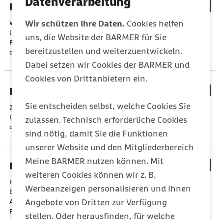
Datenverarbeitung
Firmen-PKW/Firmen-E-Bike
Wird Arbeitnehmern vom Arbeitsgeber ein Kfz überlassen, so
Wir schützen Ihre Daten.
Cookies helfen
liegt steuerpflichtiger Arbeitslohn vor, wenn es der
uns, die Website der BARMER für Sie
Firmenwagen
bzw.
auch für private Fahrten genutzt werden
bereitzustellen und weiterzuentwickeln.
darf.
Dabei setzen wir Cookies der BARMER und
Cookies von Drittanbietern ein.
Flexi-Rente: Flexibler Eintritt in die Rente
Sie entscheiden selbst, welche Cookies Sie
Ziele der Flexi-Rente sind eine Verlängerung der individuellen
Lebensarbeitzeit der Beschäftigten und eine Flexibilisierung
zulassen. Technisch erforderliche Cookies
des Übergangs vom Erwerbsleben in den Ruhestand.
sind nötig, damit Sie die Funktionen
unserer Website und den Mitgliederbereich
Meine BARMER nutzen können. Mit
Freibetrag im ELStAM-Verfahren
weiteren Cookies können wir z. B.
Freibeträge können im ELStAM-Verfahren beim Finanzamt
Werbeanzeigen personalisieren und Ihnen
beantragt werden, wenn der Arbeitnehmer bestimmte
Aufwendungen zu tragen hat oder wenn ihm steuerliche
Angebote von Dritten zur Verfügung
Pauschbeträge zustehen.
stellen. Oder herausfinden, für welche