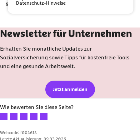
Datenschutz-Hinweise
gegenüber seinen Arbeitnehmenden.
Newsletter für Unternehmen
Erhalten Sie monatliche Updates zur
Sozialversicherung sowie Tipps für kostenfreie Tools
und eine gesunde Arbeitswelt.
Jetzt anmelden
Wie bewerten Sie diese Seite?
Ihre Bewertung: 1 Stern
Ihre Bewertung: 2 Sterne
Ihre Bewertung: 3 Sterne
Ihre Bewertung: 4 Sterne
Ihre Bewertung: 5 Sterne
Webcode: f004613
Letzte Aktualisierung:
09.03.2026