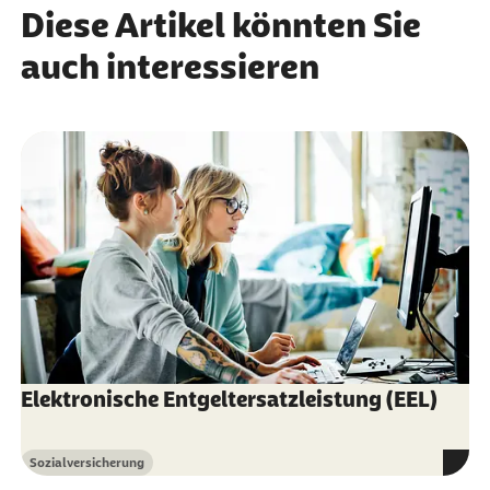
Diese Artikel könnten Sie
MBO Verlag GmbH
auch interessieren
Elektronische Entgeltersatzleistung (EEL)
Sozialversicherung
Kategorie