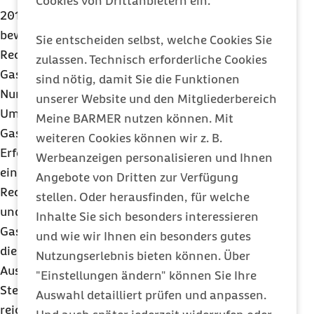
Cookies von Drittanbietern ein.
2017) müssen ferner Name und Anschrift der
bewirtenden Person (der Gastgeber) als
Sie entscheiden selbst, welche Cookies Sie
Rechnungsempfänger sowie in
zulassen. Technisch erforderliche Cookies
Gaststättenrechnungen neben der fortlaufenden
sind nötig, damit Sie die Funktionen
Nummer auch die Steuer- oder
unserer Website und den Mitgliederbereich
Umsatzsteueridentifikationsnummer der
Meine BARMER nutzen können. Mit
Gaststätte angegeben sein.
weiteren Cookies können wir z. B.
Erfolgt die Bewirtung in einem Restaurant oder
Werbeanzeigen personalisieren und Ihnen
einer Gaststätte, genügt als Nachweis die
Angebote von Dritten zur Verfügung
Rechnung sowie die Angabe zu den Teilnehmern
stellen. Oder herausfinden, für welche
und dem betrieblichen Anlass.
Inhalte Sie sich besonders interessieren
Gaststättenrechnungen müssen den Namen und
und wie wir Ihnen ein besonders gutes
die Anschrift der Gaststätte ausweisen.
Nutzungserlebnis bieten können. Über
Ausnahmsweise genügt ein entsprechender
"Einstellungen ändern" können Sie Ihre
Stempelaufdruck. Handschriftliche Ergänzungen
Auswahl detailliert prüfen und anpassen.
reichen dagegen nicht aus.