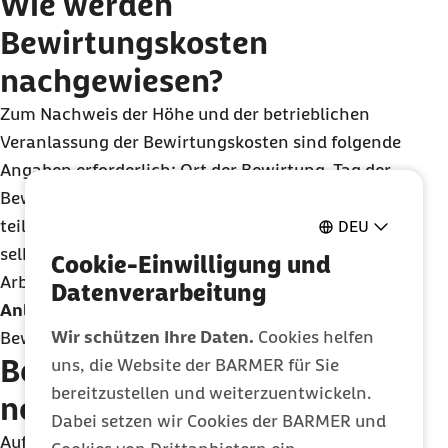
Wie werden
Bewirtungskosten
nachgewiesen?
Zum Nachweis der Höhe und der betrieblichen
Veranlassung der Bewirtungskosten sind folgende
Angaben erforderlich: Ort der Bewirtung, Tag der
Bewirtung, Namen der an der Bewirtung
teilnehmenden Personen (wobei auch Gastgeber
DEU
selbst und die an der Bewirtung teilnehmenden
Cookie-Einwilligung und
Arbeitnehmer anzugeben sind), betrieblicher
Datenverarbeitung
Anlass
der Bewirtung und die Höhe der
Wir schützen Ihre Daten.
Cookies helfen
Bewirtungskosten.
Bewirtungskosten:
uns, die Website der BARMER für Sie
bereitzustellen und weiterzuentwickeln.
notwendige Angaben
Dabei setzen wir Cookies der BARMER und
Auf Bewirtungsrechnungen über 250
EUR
(seit