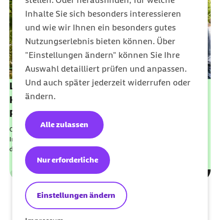
Inhalte Sie sich besonders interessieren
und wie wir Ihnen ein besonders gutes
Nutzungserlebnis bieten können. Über
"Einstellungen ändern" können Sie Ihre
Auswahl detailliert prüfen und anpassen.
Und auch später jederzeit widerrufen oder
Leistungen der gesetzlichen
ändern.
Krankenversicherung und
Pflegeversicherung
Alle zulassen
Optimal abgesichert und beraten mit den Leistungen der Barmer.
In den FAQs finden Sie zudem Antworten auf Ihre Fragen rund um
den Gesundheitssektor.
Nur erforderliche
Leistungen
Kategorie
Einstellungen ändern