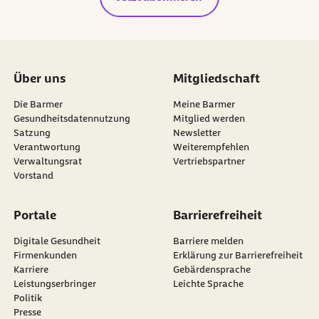
Über uns
Mitgliedschaft
Die Barmer
Meine Barmer
Gesundheitsdatennutzung
Mitglied werden
Satzung
Newsletter
externer Link:
Verantwortung
Weiterempfehlen
Verwaltungsrat
Vertriebspartner
Vorstand
Portale
Barrierefreiheit
Digitale Gesundheit
Barriere melden
Firmenkunden
Erklärung zur Barrierefreiheit
Karriere
Gebärdensprache
Leistungserbringer
Leichte Sprache
Politik
Presse