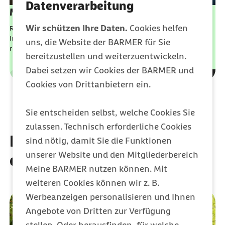
Datenverarbeitung
externer Link:
Meine Barmer Versicherung
Wir schützen Ihre Daten.
Cookies helfen
Regeln Sie Ihre Versicherungsfragen einfach unter Meine Barmer.
In der Übersicht finden Sie häufige Fragen zu speziellen Themen
uns, die Website der BARMER für Sie
rund um Ihre Barmer-Mitgliedschaft.
bereitzustellen und weiterzuentwickeln.
Dabei setzen wir Cookies der BARMER und
Leistungen
Kategorie
Cookies von Drittanbietern ein.
Sie entscheiden selbst, welche Cookies Sie
zulassen. Technisch erforderliche Cookies
Häufige Fragen rund um
sind nötig, damit Sie die Funktionen
unserer Website und den Mitgliederbereich
das Gesundheitssystem
Meine BARMER nutzen können. Mit
weiteren Cookies können wir z. B.
Werbeanzeigen personalisieren und Ihnen
Angebote von Dritten zur Verfügung
stellen. Oder herausfinden, für welche