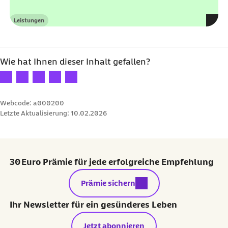
Leistungen
Kategorie
Wie hat Ihnen dieser Inhalt gefallen?
Ihre Bewertung: 1 Stern
Ihre Bewertung: 2 Sterne
Ihre Bewertung: 3 Sterne
Ihre Bewertung: 4 Sterne
Ihre Bewertung: 5 Sterne
Webcode: a000200
Letzte Aktualisierung:
10.02.2026
30 Euro Prämie für jede erfolgreiche Empfehlung
externer Link:
Prämie sichern
Ihr Newsletter für ein gesünderes Leben
Jetzt abonnieren