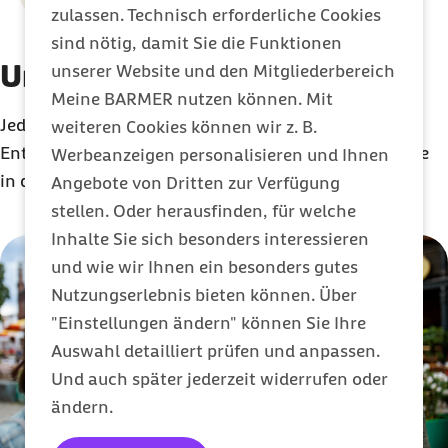
zulassen. Technisch erforderliche Cookies
sind nötig, damit Sie die Funktionen
Unsere Touren bei komoot
unserer Website und den Mitgliederbereich
Meine BARMER nutzen können. Mit
Jede BARMER Collection führt dich zu 8 kleinen
weiteren Cookies können wir z. B.
Entdeckungsreisen – ob mit Kinderwagen oder Kaffee
Werbeanzeigen personalisieren und Ihnen
in der Hand.
Angebote von Dritten zur Verfügung
stellen. Oder herausfinden, für welche
Inhalte Sie sich besonders interessieren
Karussell mit 6 Elementen
Element 1 von 6
und wie wir Ihnen ein besonders gutes
Nutzungserlebnis bieten können. Über
"Einstellungen ändern" können Sie Ihre
Auswahl detailliert prüfen und anpassen.
Und auch später jederzeit widerrufen oder
ändern.