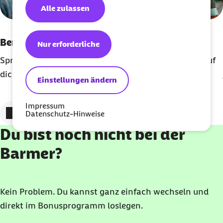
Alle zulassen
externer Link:
Berlin
Nur erforderliche
Spreeufer, Spielplätze und bunte Street Art warten auf
dich.
Einstellungen ändern
Impressum
Zum vorigen Element
Zum nächsten Element
Datenschutz-Hinweise
Du bist noch nicht bei der
Barmer?
Kein Problem. Du kannst ganz einfach wechseln und
direkt im Bonusprogramm loslegen.