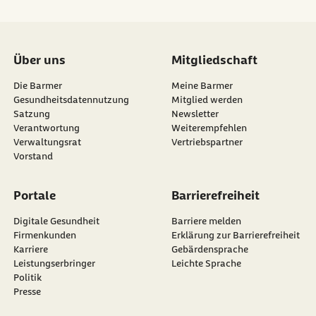
Über uns
Mitgliedschaft
Die Barmer
Meine Barmer
Gesundheitsdatennutzung
Mitglied werden
Satzung
Newsletter
externer Link:
Verantwortung
Weiterempfehlen
Verwaltungsrat
Vertriebspartner
Vorstand
Portale
Barrierefreiheit
Digitale Gesundheit
Barriere melden
Firmenkunden
Erklärung zur Barrierefreiheit
Karriere
Gebärdensprache
Leistungserbringer
Leichte Sprache
Politik
Presse