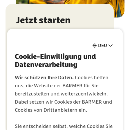
Jetzt starten
Bonusprogramm in der
Barmer-App aktivieren
DEU
Cookie-Einwilligung und
50.000 Schritte pro Woche – 4
Wochen lang
Datenverarbeitung
Screenshot der Schritte
Wir schützen Ihre Daten.
Cookies helfen
hochladen und Bonus erhalten
uns, die Website der BARMER für Sie
bereitzustellen und weiterzuentwickeln.
Dabei setzen wir Cookies der BARMER und
Geschützter Inhalt:
Zur App wecheln
Cookies von Drittanbietern ein.
Sie entscheiden selbst, welche Cookies Sie