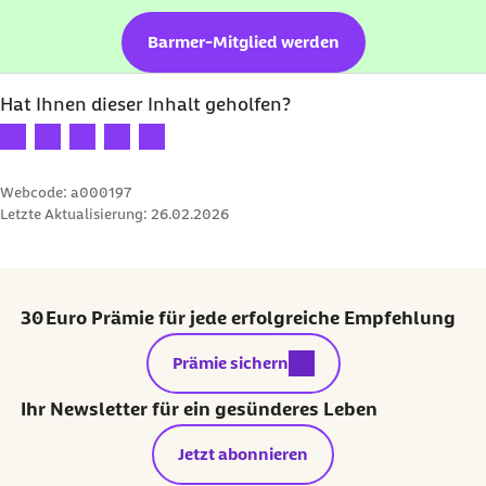
Barmer-Mitglied werden
Hat Ihnen dieser Inhalt geholfen?
Ihre Bewertung: 1 Stern
Ihre Bewertung: 2 Sterne
Ihre Bewertung: 3 Sterne
Ihre Bewertung: 4 Sterne
Ihre Bewertung: 5 Sterne
Webcode: a000197
Letzte Aktualisierung:
26.02.2026
30 Euro Prämie für jede erfolgreiche Empfehlung
externer Link:
Prämie sichern
Ihr Newsletter für ein gesünderes Leben
Jetzt abonnieren