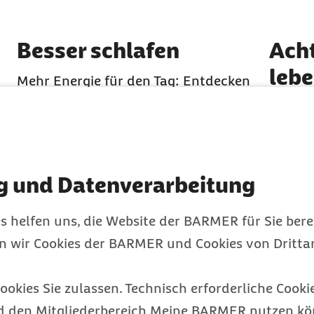
Element 2 von 7
Element 
Besser schlafen
Acht
leb
Mehr Energie für den Tag: Entdecken
Sie neue Techniken und Abendroutinen,
Lernen 
en
mit denen Sie schneller Einschlafen
Achtsa
in
und Schlafprobleme lindern können
denen 
starte
g und Datenverarbeitung
s helfen uns, die Website der BARMER für Sie bere
en wir Cookies der BARMER und Cookies von Drittan
ookies Sie zulassen. Technisch erforderliche Cookie
d den Mitgliederbereich Meine BARMER nutzen kön