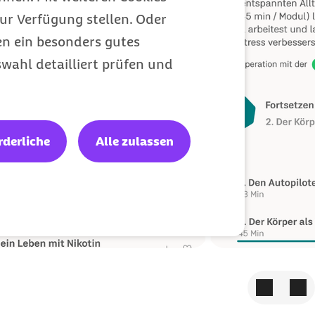
ur Verfügung stellen. Oder
en ein besonders gutes
wahl detailliert prüfen und
rderliche
Alle zulassen
Zum vorige
Zum 