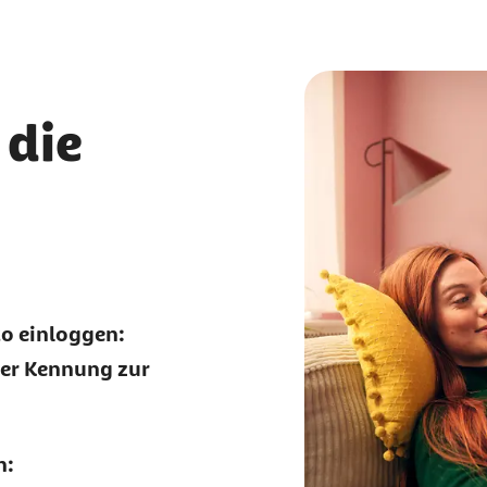
 die
o einloggen:
mer Kennung zur
n: