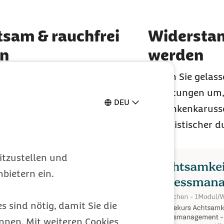
3 von 7
Element 4 von 7
sam & rauchfrei
Widerstan
en
werden
Sie alltagstaugliche
Gehen Sie gelass
mkeits-Strategien kennen mit
Belastungen um, 
DEU
Sie in ein Leben ohne Tabak
Gedankenkarusse
n
optimistischer d
itzustellen und
bietern ein.
s sind nötig, damit Sie die
nen. Mit weiteren Cookies