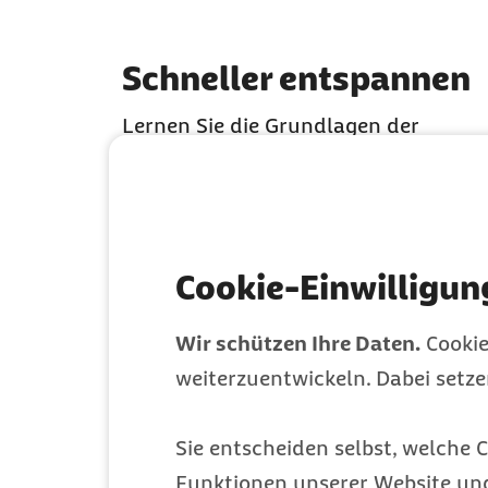
Karussell mit 7 Elementen
Element 1 von 7
Schneller entspannen
Lernen Sie die Grundlagen der
bewährten Entspannungstechnik
Autogenes Training kennen und find
Sie leichter innere Ruhe und Balance 
Ihrem Leben
Cookie-Einwilligun
Wir schützen Ihre Daten.
Cookie
weiterzuentwickeln. Dabei setz
Sie entscheiden selbst, welche C
Funktionen unserer Website un