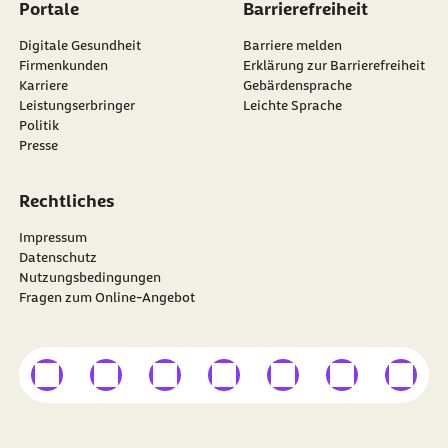
Portale
Barrierefreiheit
Digitale Gesundheit
Barriere melden
Firmenkunden
Erklärung zur Barrierefreiheit
Karriere
Gebärdensprache
Leistungserbringer
Leichte Sprache
Politik
Presse
Rechtliches
Impressum
Datenschutz
Nutzungsbedingungen
Fragen zum Online-Angebot
externer Link
externer Link
externer Link
externer Link
externer Link
externer Link
externer
Besuchen Sie die
BARMER
auf