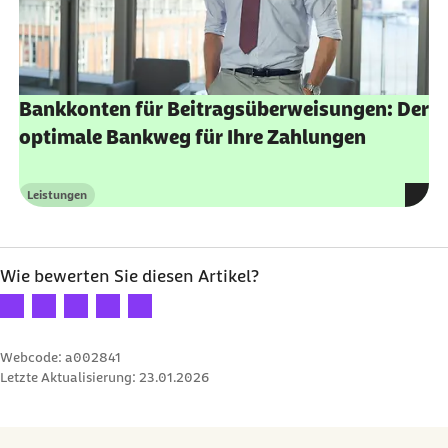
Bankkonten für Beitragsüberweisungen: Der
optimale Bankweg für Ihre Zahlungen
Leistungen
Kategorie
Wie bewerten Sie diesen Artikel?
Ihre Bewertung: 1 Stern
Ihre Bewertung: 2 Sterne
Ihre Bewertung: 3 Sterne
Ihre Bewertung: 4 Sterne
Ihre Bewertung: 5 Sterne
Webcode: a002841
Letzte Aktualisierung:
23.01.2026