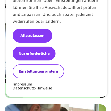
bieten können. Über "Einstellungen ändern"
auch interessieren
können Sie Ihre Auswahl detailliert prüfen
und anpassen. Und auch später jederzeit
widerrufen oder ändern.
Alle zulassen
Nur erforderliche
Einstellungen ändern
Kontrollmitteilungen
Impressum
Datenschutz-Hinweise
Leistungen
Kategorie