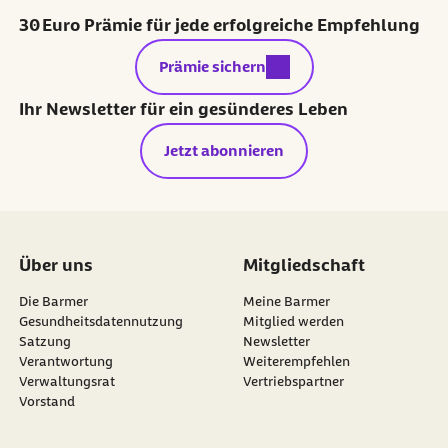
30 Euro Prämie für jede erfolgreiche Empfehlung
externer Link:
Prämie sichern
Ihr Newsletter für ein gesünderes Leben
Jetzt abonnieren
Über uns
Mitgliedschaft
Die Barmer
Meine Barmer
Gesundheitsdatennutzung
Mitglied werden
Satzung
Newsletter
externer Link:
Verantwortung
Weiterempfehlen
Verwaltungsrat
Vertriebspartner
Vorstand