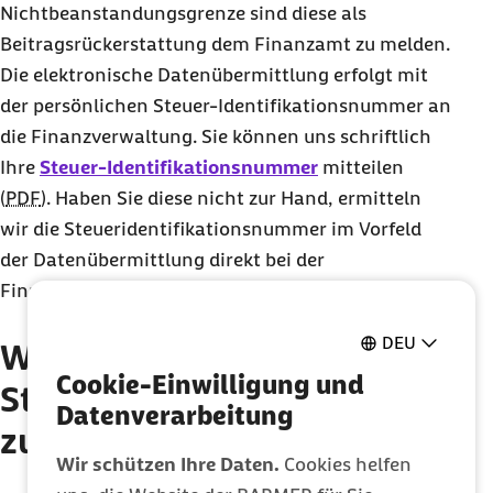
Nichtbeanstandungsgrenze sind diese als
Beitragsrückerstattung dem Finanzamt zu melden.
Die elektronische Datenübermittlung erfolgt mit
der persönlichen Steuer-Identifikationsnummer an
die Finanzverwaltung. Sie können uns schriftlich
Ihre
Steuer-Identifikationsnummer
mitteilen
(
PDF
). Haben Sie diese nicht zur Hand, ermitteln
wir die Steueridentifikationsnummer im Vorfeld
der Datenübermittlung direkt bei der
Finanzverwaltung.
DEU
Was ist bei der
Cookie-Einwilligung und
Steuererklärung sonst noch
Datenverarbeitung
zu beachten?
Wir schützen Ihre Daten.
Cookies helfen