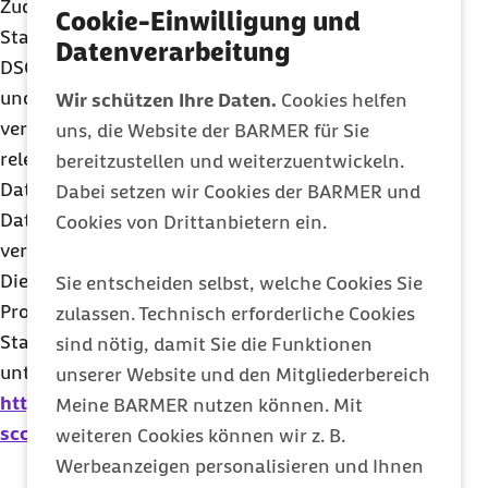
Zudem verwendet Google sogenannte
Cookie-Einwilligung und
Standardvertragsklauseln (= Art. 46. Abs. 2 und 3
Datenverarbeitung
DSGVO). Durch das EU-US Data Privacy Framework
und durch die Standardvertragsklauseln
Wir schützen Ihre Daten.
Cookies helfen
verpflichtet sich Google, bei der Verarbeitung Ihrer
uns, die Website der BARMER für Sie
relevanten Daten, das europäische
bereitzustellen und weiterzuentwickeln.
Datenschutzniveau einzuhalten, selbst wenn die
Dabei setzen wir Cookies der BARMER und
Daten in den USA gespeichert, verarbeitet und
Cookies von Drittanbietern ein.
verwaltet werden.
Die Datenverarbeitungsbedingung (Data
Sie entscheiden selbst, welche Cookies Sie
Processing Agreement), welche auf die
zulassen. Technisch erforderliche Cookies
Standardvertragsklauseln verweisen, finden Sie
sind nötig, damit Sie die Funktionen
unter
unserer Website und den Mitgliederbereich
https://firebase.google.com/terms/firebase-
Meine BARMER nutzen können. Mit
sccs-eu-c2p
.
weiteren Cookies können wir z. B.
Werbeanzeigen personalisieren und Ihnen