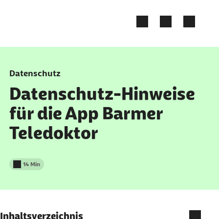
Zum Kontakt Knopf springen
Zum Seiteninhalt springen
Datenschutz
Datenschutz-Hinweise
für die App Barmer
Teledoktor
14 Min
Lesedauer weniger als
Inhaltsverzeichnis