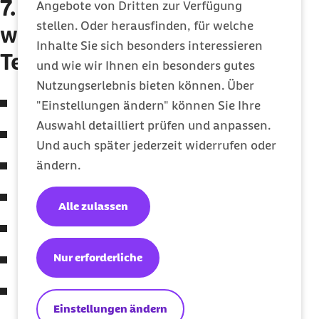
7. Welche Arten von Daten
Angebote von Dritten zur Verfügung
stellen. Oder herausfinden, für welche
werden von der App Barmer
Inhalte Sie sich besonders interessieren
Teledoktor verarbeitet?
und wie wir Ihnen ein besonders gutes
Nutzungserlebnis bieten können. Über
Bestandsdaten
"Einstellungen ändern" können Sie Ihre
Auswahl detailliert prüfen und anpassen.
Kontaktdaten
Und auch später jederzeit widerrufen oder
ändern.
Foto und Videodaten
Metadaten
Alle zulassen
Gesundheitsdaten
Nur erforderliche
(App-)Nutzungsdaten
Standortdaten
Einstellungen ändern