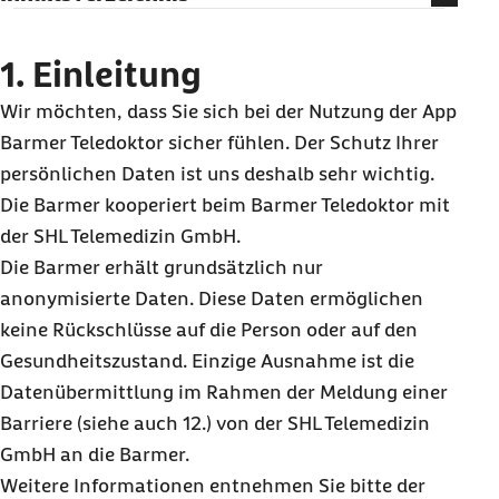
1. Einleitung
2. Was ist die App Barmer Teledoktor?
1. Einleitung
3. Ist die Nutzung der App Barmer Teledoktor
Wir möchten, dass Sie sich bei der Nutzung der App
freiwillig?
Barmer Teledoktor sicher fühlen. Der Schutz Ihrer
4. An wen richtet sich die App Barmer
persönlichen Daten ist uns deshalb sehr wichtig.
Teledoktor?
Die Barmer kooperiert beim Barmer Teledoktor mit
5. Welche Schritte sind erforderlich, um die App
der SHL Telemedizin GmbH.
Barmer Teledoktor zu nutzen?
Die Barmer erhält grundsätzlich nur
anonymisierte Daten. Diese Daten ermöglichen
6. Welche Berechtigungen und Funktionen
keine Rückschlüsse auf die Person oder auf den
benötigt Barmer Teledoktor auf dem Gerät?
Gesundheitszustand. Einzige Ausnahme ist die
7. Welche Arten von Daten werden von der App
Datenübermittlung im Rahmen der Meldung einer
Barmer Teledoktor verarbeitet?
Barriere (siehe auch 12.) von der SHL Telemedizin
8. Zugriffsberechtigung der mobilen
GmbH an die Barmer.
Applikation auf mobile Endgeräte
Weitere Informationen entnehmen Sie bitte der