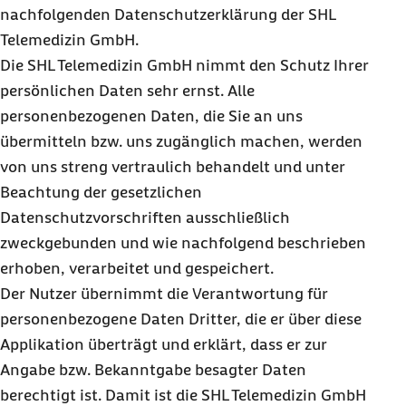
9. Welche Daten werden im Gerätespeicher des
nachfolgenden Datenschutzerklärung der SHL
lokalen Endgerätes gespeichert?
Telemedizin GmbH.
10. Aufgrund welcher Rechtsgrundlage erfolgt
Die SHL Telemedizin GmbH nimmt den Schutz Ihrer
die Verarbeitung?
persönlichen Daten sehr ernst. Alle
11. Wie werden die Daten geschützt?
personenbezogenen Daten, die Sie an uns
12. Werden Daten an Dritte weitergegeben?
übermitteln bzw. uns zugänglich machen, werden
von uns streng vertraulich behandelt und unter
13. Wie können Sie Ihre Daten in der App Barmer
Beachtung der gesetzlichen
Teledoktor löschen?
Datenschutzvorschriften ausschließlich
14. Welche Datenschutzrechte haben Sie?
zweckgebunden und wie nachfolgend beschrieben
15. Kontaktdaten des Datenschutzbeauftragten
erhoben, verarbeitet und gespeichert.
16. Änderungen der Datenschutzerklärung
Der Nutzer übernimmt die Verantwortung für
personenbezogene Daten Dritter, die er über diese
Applikation überträgt und erklärt, dass er zur
Angabe bzw. Bekanntgabe besagter Daten
berechtigt ist. Damit ist die SHL Telemedizin GmbH