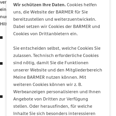
verständlich oder schwer wahrnehmbar ist bzw.
Wir schützen Ihre Daten.
Cookies helfen
eine aufgabenrelevante Funktion oder Information
uns, die Website der BARMER für Sie
nur durch Umgehung des Problems mittels einer
bereitzustellen und weiterzuentwickeln.
Hilfskonstruktion genutzt werden kann.
Dabei setzen wir Cookies der BARMER und
Cookies von Drittanbietern ein.
Viele Texte sind nicht lesbar (iOS)
Prüfkriterium
WCAG
2.1: Kontrastabstand
Sie entscheiden selbst, welche Cookies Sie
(Minimalkontrast) (1.4.3)
zulassen. Technisch erforderliche Cookies
sind nötig, damit Sie die Funktionen
Die Kontrastabstände vieler Nicht-Text-Inhalte
unserer Website und den Mitgliederbereich
sind nicht ausreichend
Meine BARMER nutzen können. Mit
Prüfkriterium
WCAG
2.1: Kontrastabstand von
weiteren Cookies können wir z. B.
Nicht-Text-Inhalten (1.4.11)
Werbeanzeigen personalisieren und Ihnen
Viele Überschriften sind nicht als solche
Angebote von Dritten zur Verfügung
ausgezeichnet
stellen. Oder herausfinden, für welche
Prüfkriterium
WCAG
2.1: Informationen und
Inhalte Sie sich besonders interessieren