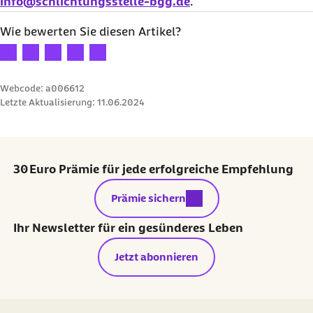
info@schlichtungsstelle-bgg.de
.
Wie bewerten Sie diesen Artikel?
Ihre Bewertung: 1 Stern
Ihre Bewertung: 2 Sterne
Ihre Bewertung: 3 Sterne
Ihre Bewertung: 4 Sterne
Ihre Bewertung: 5 Sterne
Webcode: a006612
Letzte Aktualisierung:
11.06.2024
30 Euro Prämie für jede erfolgreiche Empfehlung
externer Link:
Prämie sichern
Ihr Newsletter für ein gesünderes Leben
Jetzt abonnieren