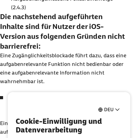
(2.4.3)
Die nachstehend aufgeführten
Inhalte sind für Nutzer der
iOS
-
Version aus folgenden Gründen nicht
barrierefrei:
Eine Zugänglichkeitsblockade führt dazu, dass eine
aufgabenrelevante Funktion nicht bedienbar oder
eine aufgabenrelevante Information nicht
wahrnehmbar ist.
Rolle der
Checkbox
im
Pop-up
nicht erkennbar
Prüfkriterium
WCAG
2.1: Name, Rolle, Wert
DEU
(4.1.2)
Cookie-Einwilligung und
Eine Zugänglichkeitshürde führt dazu, dass eine
Datenverarbeitung
aufgabenrelevante Information schwer