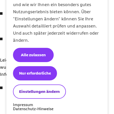
Beziehungen (1.3.1)
und wie wir Ihnen ein besonders gutes
Nutzungserlebnis bieten können. Über
Animation nur über Ton wahrnehmbar
"Einstellungen ändern" können Sie Ihre
Prüfkriterium
WCAG
2.1: Sensorische
Auswahl detailliert prüfen und anpassen.
Merkmale in Anweisungen (1.3.3)
Und auch später jederzeit widerrufen oder
Schrift lässt sich nicht vollständig vergrößern
ändern.
Prüfkriterium
WCAG
2.1:
Schriftgrößenanpassung (1.4.4)
Alle zulassen
Leichte Einschränkungen der Barrierefreiheit
wurden beispielsweise für die folgenden
Nur erforderliche
Informationen oder Funktionen gefunden:
Viele interaktive Elemente besitzen keine
Einstellungen ändern
konkrete Rolle
Prüfkriterium
WCAG
2.1: Name, Rolle, Wert
Impressum
Datenschutz-Hinweise
(4.1.2)