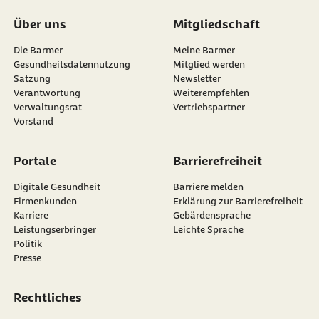
Über uns
Mitgliedschaft
Die Barmer
Meine Barmer
Gesundheitsdatennutzung
Mitglied werden
Satzung
Newsletter
externer Link:
Verantwortung
Weiterempfehlen
Verwaltungsrat
Vertriebspartner
Vorstand
Portale
Barrierefreiheit
Digitale Gesundheit
Barriere melden
Firmenkunden
Erklärung zur Barrierefreiheit
Karriere
Gebärdensprache
Leistungserbringer
Leichte Sprache
Politik
Presse
Rechtliches