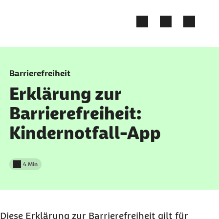
Zum Kontakt Knopf springen
Zum Seiteninhalt springen
Barrierefreiheit
Erklärung zur
Barrierefreiheit:
Kindernotfall-App
4 Min
Lesedauer weniger als
Diese Erklärung zur Barrierefreiheit gilt für