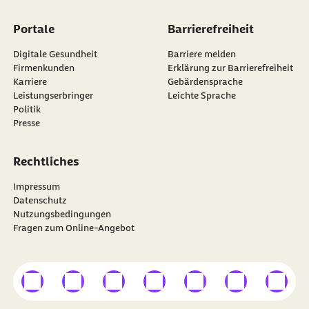
Portale
Barrierefreiheit
Digitale Gesundheit
Barriere melden
Firmenkunden
Erklärung zur Barrierefreiheit
Karriere
Gebärdensprache
Leistungserbringer
Leichte Sprache
Politik
Presse
Rechtliches
Impressum
Datenschutz
Nutzungsbedingungen
Fragen zum Online-Angebot
externer Link
externer Link
externer Link
externer Link
externer Link
externer Link
externer
Besuchen Sie die
BARMER
auf