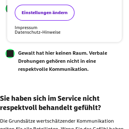
Gleichberechtigung für alle.
Einstellungen ändern
Diskriminierung in jeglicher Form – sei es
aufgrund von Herkunft, Religion, Alter,
Impressum
Datenschutz-Hinweise
Geschlecht oder Aussehen – hat bei uns
keinen Platz.
Gewalt hat hier keinen Raum.
Verbale
Drohungen gehören nicht in eine
respektvolle Kommunikation.
Sie haben sich im Service nicht
respektvoll behandelt gefühlt?
Die Grundsätze wertschätzender Kommunikation
gelten für alle Beteiligten. Wenn Sie das Gefühl haben,