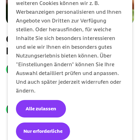
weiteren Cookies können wir z. B.
Werbeanzeigen personalisieren und Ihnen
Angebote von Dritten zur Verfügung
stellen. Oder herausfinden, für welche
Guter Service beginnt mit
Inhalte Sie sich besonders interessieren
und wie wir Ihnen ein besonders gutes
Respekt
Nutzungserlebnis bieten können. Über
"Einstellungen ändern" können Sie Ihre
Respekt ist die Basis.
Ein wertschätzender
Auswahl detailliert prüfen und anpassen.
Umgang ermöglicht eine gute
Und auch später jederzeit widerrufen oder
Zusammenarbeit und die bestmögliche
ändern.
Unterstützung für Ihr Anliegen.
Alle zulassen
Freundlichkeit bringt uns weiter.
Ein
höflicher Ton hilft, Missverständnisse zu
vermeiden. Beleidigungen und
Nur erforderliche
herabsetzende Sprache hingegen nicht.