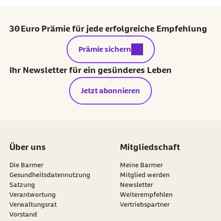
30 Euro Prämie für jede erfolgreiche Empfehlung
externer Link:
Prämie sichern
Ihr Newsletter für ein gesünderes Leben
Jetzt abonnieren
Über uns
Mitgliedschaft
Die Barmer
Meine Barmer
Gesundheitsdatennutzung
Mitglied werden
Satzung
Newsletter
externer Link:
Verantwortung
Weiterempfehlen
Verwaltungsrat
Vertriebspartner
Vorstand