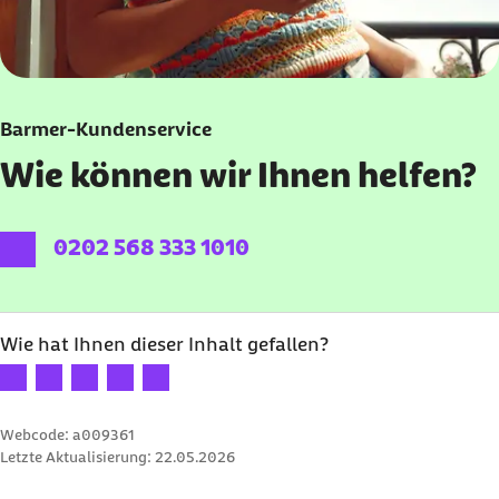
Barmer-Kundenservice
Wie können wir Ihnen helfen?
externer Link:
0202 568 333 1010
Wie hat Ihnen dieser Inhalt gefallen?
Ihre Bewertung: 1 Stern
Ihre Bewertung: 2 Sterne
Ihre Bewertung: 3 Sterne
Ihre Bewertung: 4 Sterne
Ihre Bewertung: 5 Sterne
Webcode: a009361
Letzte Aktualisierung:
22.05.2026