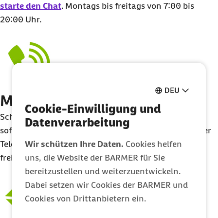
starte den Chat
. Montags bis freitags von 7:00 bis
20:00 Uhr.
DEU
Mit uns telefonieren
Cookie-Einwilligung und
Schneller geht’s nicht: Ruf uns einfach an, wenn du
Datenverarbeitung
sofort etwas wissen musst. Am besten direkt unter der
Wir schützen Ihre Daten.
Cookies helfen
Telefonnummer
0202 568 333 0 333
,
montags bis
uns, die Website der BARMER für Sie
freitags von 8 bis 20 Uhr.
bereitzustellen und weiterzuentwickeln.
Dabei setzen wir Cookies der BARMER und
Cookies von Drittanbietern ein.