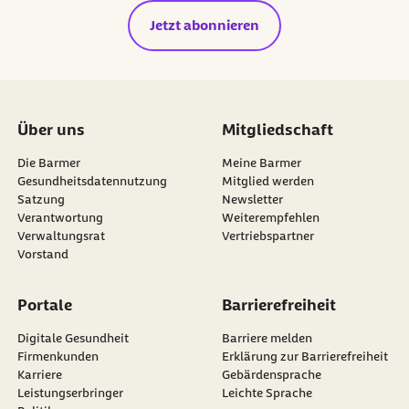
Jetzt abonnieren
Über uns
Mitgliedschaft
Die Barmer
Meine Barmer
Gesundheitsdatennutzung
Mitglied werden
Satzung
Newsletter
externer Link:
Verantwortung
Weiterempfehlen
Verwaltungsrat
Vertriebspartner
Vorstand
Portale
Barrierefreiheit
Digitale Gesundheit
Barriere melden
Firmenkunden
Erklärung zur Barrierefreiheit
Karriere
Gebärdensprache
Leistungserbringer
Leichte Sprache