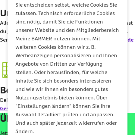
Sie entscheiden selbst, welche Cookies Sie
Uns per E-Mail erreichen
zulassen. Technisch erforderliche Cookies
sind nötig, damit Sie die Funktionen
Alles, was du nicht über unsere Website findest, kannst
unserer Website und den Mitgliederbereich
du jederzeit auch direkt per E-Mail bei uns anfordern.
Meine BARMER nutzen können. Mit
Sende einfach eine Nachricht an
interesse@barmer.de
weiteren Cookies können wir z. B.
Werbeanzeigen personalisieren und Ihnen
Angebote von Dritten zur Verfügung
stellen. Oder herausfinden, für welche
Inhalte Sie sich besonders interessieren
Bei uns vorbeikommen
und wie wir Ihnen ein besonders gutes
Nutzungserlebnis bieten können. Über
Deine BARMER vor Ort findest du über unsere
"Einstellungen ändern" können Sie Ihre
Geschäftsstellensuche
.
Auswahl detailliert prüfen und anpassen.
Überzeugt von der Barmer?
Und auch später jederzeit widerrufen oder
ändern.
Jetzt
Online
-Antrag ausfüllen und direkt Mitglied