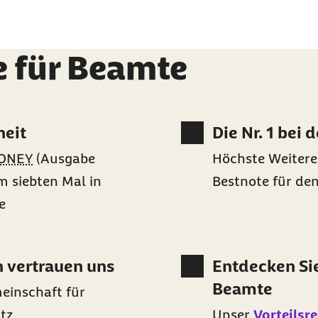
e für Beamte
heit
Die Nr. 1 bei 
ONEY
(Ausgabe
Höchste Weitere
 siebten Mal in
Bestnote für de
e
 vertrauen uns
Entdecken Sie
Beamte
einschaft für
utz
Unser
Vorteilsr