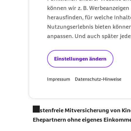
können wir z. B. Werbeanzeigen 
Verlässliche Tarife und transparente
herausfinden, für welche Inhalt
unabhängig vom Alter oder einer Er
Nutzungserlebnis bieten können.
anpassen. Und auch später jede
Keine Zettelwirtschaft oder offene 
eine direkte Leistungsabrechnung üb
Versichertenkarte
Einstellungen ändern
Zusätzlicher Schutz bei Zahnleistun
Impressum
Datenschutz-Hinweise
Krankenhaus oder Krankenhaustage
günstigen Konditionen
Kostenfreie Mitversicherung von Ki
Ehepartnern ohne eigenes Einkomm