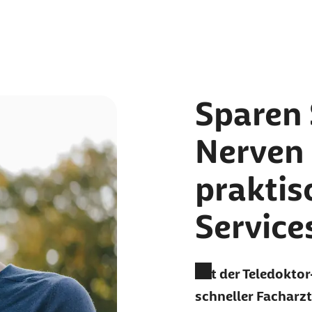
Sparen 
Nerven
praktis
Service
Mit der Teledokto
schneller Fachar