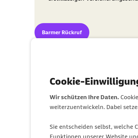
Barmer Rückruf
Cookie-Einwilligun
Bleiben Sie flex
Wir schützen Ihre Daten.
Cookie
weiterzuentwickeln. Dabei setz
und rundum be
Sie entscheiden selbst, welche C
abgesichert
Funktionen unserer Website un