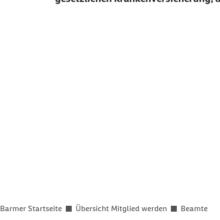
Sie befinden sich hier:
Barmer Startseite
Übersicht Mitglied werden
Beamte