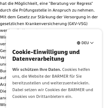
hat die Möglichkeit, eine "Beratung vor Regress"
durch die Prüfungsstelle in Anspruch zu nehmen.
Mit dem Gesetz zur Stärkung der Versorgung in der
gesetzlichen Krankenversicherung (GKV-VSG)
werden die Konzepte zur
Wirtschaftlichkeitsprüfung der ärztlich
DEU
verordneten Leistungen weiterentwickelt. Der
Gesetzgeber fördert Ansätze, die das
Cookie-Einwilligung und
Verordnungsverhalten der Ärzte frühzeitig steuern
Datenverarbeitung
und optimieren. Derzeit werden in den
Wir schützen Ihre Daten.
Cookies helfen
Bundesländern Prüfkonzepte entwickelt, die sich
uns, die Website der BARMER für Sie
auf Versorgungs- und Wirtschaftlichkeitsziele im
bereitzustellen und weiterzuentwickeln.
Arzneimittelbereich beziehen.
Dabei setzen wir Cookies der BARMER und
Die Apothekerin/der Apotheker ist verpflichtet, ein
Cookies von Drittanbietern ein.
anderes preisgünstigeres Mittel mit dem gleichen
Wirkstoff auszugeben (
Generika
), wenn die