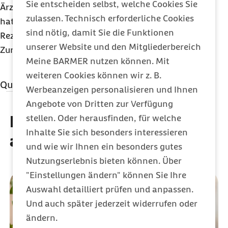
Sie entscheiden selbst, welche Cookies Sie
Ärztin/der Arzt dies auf der Verordnung zugelassen
zulassen. Technisch erforderliche Cookies
hat (das sogenannte "aut-idem" Feld ist auf dem
sind nötig, damit Sie die Funktionen
Rezept dann nicht angekreuzt).
unserer Website und den Mitgliederbereich
Zurück zu den
Patientenrechten von A-Z
Meine BARMER nutzen können. Mit
weiteren Cookies können wir z. B.
Quellenangaben
Werbeanzeigen personalisieren und Ihnen
Weiterführende Informationen
Angebote von Dritten zur Verfügung
Diese Artikel könnten Sie
stellen. Oder herausfinden, für welche
Bundesministerium für Gesundheit:
Inhalte Sie sich besonders interessieren
auch interessieren
Patientenrechte und Prävention
und wie wir Ihnen ein besonders gutes
Nutzungserlebnis bieten können. Über
Bundesministerium für Gesundheit:
Broschüre
"Einstellungen ändern" können Sie Ihre
Ratgeber für Patientenrechte
Auswahl detailliert prüfen und anpassen.
Bundesministerium für Gesundheit:
Glossar
Und auch später jederzeit widerrufen oder
Patientenrechte
ändern.