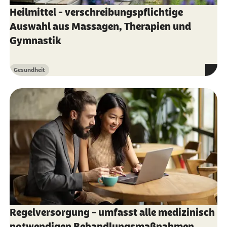
www.aktionsbuendnis-
Heilmittel - verschreibungspflichtige
patientensicherheit.de
Auswahl aus Massagen, Therapien und
Wikipedia:
Schlagwort Patientenrecht
Gymnastik
Gesundheit
Kategorie
Regelversorgung - umfasst alle medizinisch
notwendigen Behandlungsmaßnahmen