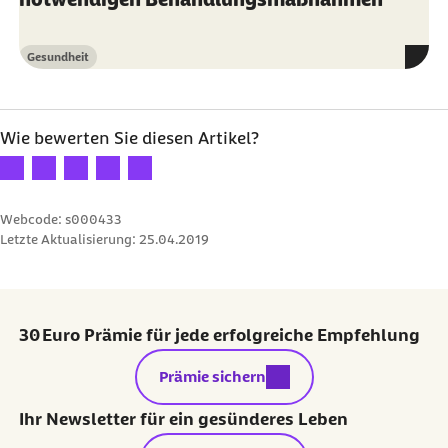
Gesundheit
Kategorie
Wie bewerten Sie diesen Artikel?
Ihre Bewertung: 1 Stern
Ihre Bewertung: 2 Sterne
Ihre Bewertung: 3 Sterne
Ihre Bewertung: 4 Sterne
Ihre Bewertung: 5 Sterne
Webcode: s000433
Letzte Aktualisierung:
25.04.2019
30 Euro Prämie für jede erfolgreiche Empfehlung
externer Link:
Prämie sichern
Ihr Newsletter für ein gesünderes Leben