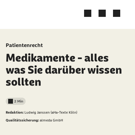
Zum Kontakt Knopf springen
Zum Seiteninhalt springen
Patientenrecht
Medikamente - alles
was Sie darüber wissen
sollten
2 Min
Lesedauer weniger als
Redaktion:
Ludwig Janssen (aHa-Texte Köln)
Qualitätssicherung:
almeda GmbH