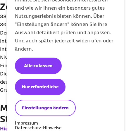
Zentrale Erkenntnisse
und wie wir Ihnen ein besonders gutes
Nutzungserlebnis bieten können. Über
88 Prozent der deutschen Bevölkerung sind online,
"Einstellungen ändern" können Sie Ihre
80 Prozent auch mobil.
Auswahl detailliert prüfen und anpassen.
Der Trend der hohen Zuwachsraten beim mobilen
Und auch später jederzeit widerrufen oder
Internet setzt sich auch 2020 fort. Die mobile
ändern.
Internetnutzung nähert sich nachdrücklich dem
Niveau der allgemeinen Internetnutzung.
Eine knappe Mehrheit glaubt, persönlich von der
Alle zulassen
Digitalisierung zu profitieren. Hierbei bestehen
deutliche Unterschiede zwischen verschiedenen
Nur erforderliche
Gruppen
Mehr zu den
Einstellungen ändern
Studienergebnissen:
Impressum
Datenschutz-Hinweise
Hier die gesamte Studie Digital-Index 2020-2021