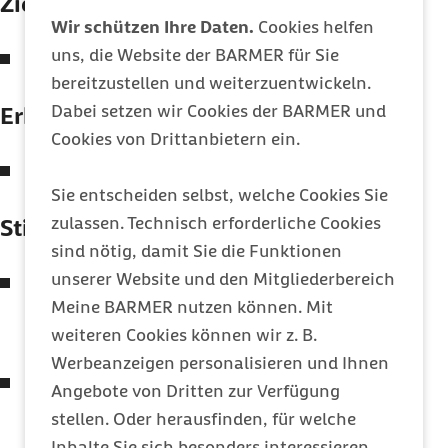
Zielgruppe / Grundgesamtheit:
Wir schützen Ihre Daten.
Cookies helfen
uns, die Website der BARMER für Sie
Deutschsprachige Bevölkerung ab 14 Jahren in
bereitzustellen und weiterzuentwickeln.
Privathaushalten
Dabei setzen wir Cookies der BARMER und
Erhebungsmethode:
Cookies von Drittanbietern ein.
Computergestützte persönlich-mündliche
Sie entscheiden selbst, welche Cookies Sie
Interviews (CAPI)
zulassen. Technisch erforderliche Cookies
Stichprobe:
sind nötig, damit Sie die Funktionen
unserer Website und den Mitgliederbereich
Strukturbefragung:
Meine BARMER nutzen können. Mit
18.243 Interviews in Deutschland
weiteren Cookies können wir z. B.
Feldzeit August 2020 bis Juli 2021
Werbeanzeigen personalisieren und Ihnen
Vertiefungsbefragung:
Angebote von Dritten zur Verfügung
2.024 Interviews in Deutschland
stellen. Oder herausfinden, für welche
Feldzeit Juli 2021
Inhalte Sie sich besonders interessieren