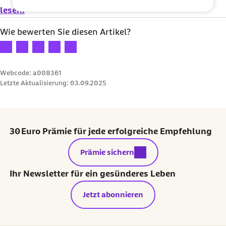
lesen.
Wie bewerten Sie diesen Artikel?
Ihre Bewertung: 1 Stern
Ihre Bewertung: 2 Sterne
Ihre Bewertung: 3 Sterne
Ihre Bewertung: 4 Sterne
Ihre Bewertung: 5 Sterne
Webcode: a008361
Letzte Aktualisierung:
03.09.2025
30 Euro Prämie für jede erfolgreiche Empfehlung
externer Link:
Prämie sichern
Ihr Newsletter für ein gesünderes Leben
Jetzt abonnieren