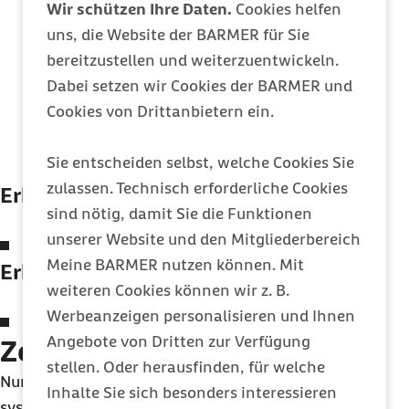
1.717 Beschäftigte aus verschiedenen
Wir schützen Ihre Daten.
Cookies helfen
Branchen und Unternehmensgrößen im
uns, die Website der BARMER für Sie
Alter von 15-74 Jahren, 33% davon
bereitzustellen und weiterzuentwickeln.
Führungskräfte
Dabei setzen wir Cookies der BARMER und
Cookies von Drittanbietern ein.
269 von der Grundgesamtheit waren
Mitarbeitende und Führungskräfte aus
Sie entscheiden selbst, welche Cookies Sie
dem Bereich BGF/BGM
zulassen. Technisch erforderliche Cookies
Erhebungszeitraum:
sind nötig, damit Sie die Funktionen
unserer Website und den Mitgliederbereich
Herbst 2024
Meine BARMER nutzen können. Mit
Erhebungsmethode:
weiteren Cookies können wir z. B.
Werbeanzeigen personalisieren und Ihnen
Online-Fragebogen
Angebote von Dritten zur Verfügung
Zentrale Erkenntnisse
stellen. Oder herausfinden, für welche
Nur 40% der Unternehmen betreiben ein
Inhalte Sie sich besonders interessieren
systematisches BGM. Große Betriebe mit mehr