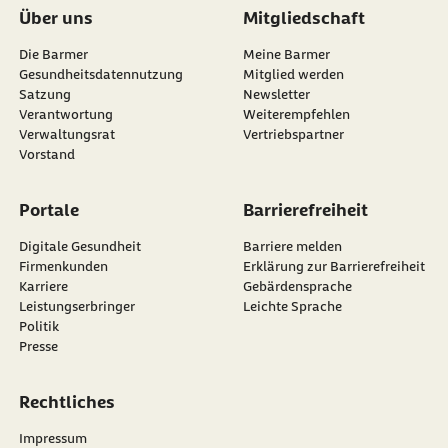
Über uns
Mitgliedschaft
Die Barmer
Meine Barmer
Gesundheitsdatennutzung
Mitglied werden
Satzung
Newsletter
externer Link:
Verantwortung
Weiterempfehlen
Verwaltungsrat
Vertriebspartner
Vorstand
Portale
Barrierefreiheit
Digitale Gesundheit
Barriere melden
Firmenkunden
Erklärung zur Barrierefreiheit
Karriere
Gebärdensprache
Leistungserbringer
Leichte Sprache
Politik
Presse
Rechtliches
Impressum