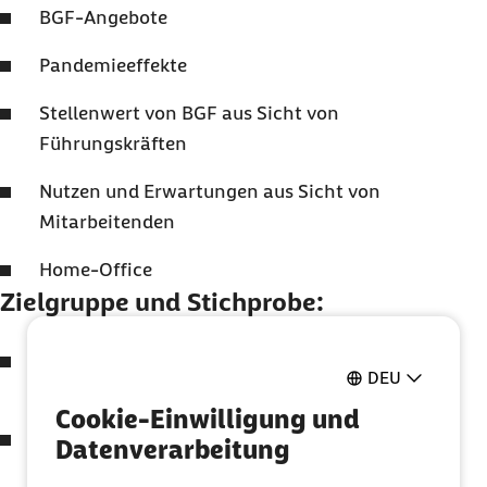
BGF-Angebote
Pandemieeffekte
Stellenwert von BGF aus Sicht von
Führungskräften
Nutzen und Erwartungen aus Sicht von
Mitarbeitenden
Home-Office
Zielgruppe und Stichprobe:
Stichprobe: repräsentativ für die deutsche
DEU
Erwerbsbevölkerung
Cookie-Einwilligung und
Grundgesamtheit:
Datenverarbeitung