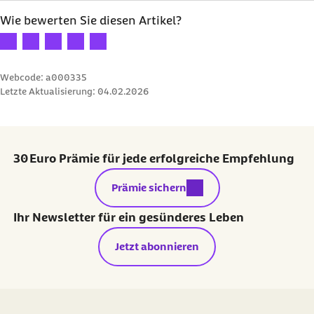
Wie bewerten Sie diesen Artikel?
Ihre Bewertung: 1 Stern
Ihre Bewertung: 2 Sterne
Ihre Bewertung: 3 Sterne
Ihre Bewertung: 4 Sterne
Ihre Bewertung: 5 Sterne
Webcode: a000335
Letzte Aktualisierung:
04.02.2026
30 Euro Prämie für jede erfolgreiche Empfehlung
externer Link:
Prämie sichern
Ihr Newsletter für ein gesünderes Leben
Jetzt abonnieren