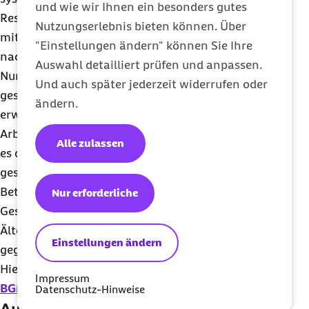
und wie wir Ihnen ein besonders gutes
Ressourcen bieten BGM an, während kleine und
Nutzungserlebnis bieten können. Über
mittelständische Unternehmen noch viel
"Einstellungen ändern" können Sie Ihre
nachholen müssen.
Auswahl detailliert prüfen und anpassen.
Nur ein Teil der Mitarbeitenden nimmt eine
Und auch später jederzeit widerrufen oder
gesundheitsorientierte Führung wahr und viele
ändern.
erwarten mehr sinnvolle Angebote für den
Arbeitsalltag. Vorgesetze sind entscheidend, wenn
Alle zulassen
es darum geht, Arbeit gesundheitsfördernd zu
gestalten.
Betriebe berücksichtigen die psychische
Nur erforderliche
Gesundheit kaum.
Ältere Mitarbeitende stehen dem BGM kritischer
Einstellungen ändern
gegenüber als jüngere.
Hier lesen Sie den ausführlichen Artikel zur
Studie
Impressum
BGM in Krisenzeiten
.
Datenschutz-Hinweise
Autoren: