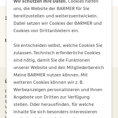
Wir schützen Ihre Daten.
Cookies helfen
uns, die Website der BARMER für Sie
bereitzustellen und weiterzuentwickeln.
30 Euro Prämie für jede erfolgreiche Empfehlung
Dabei setzen wir Cookies der BARMER und
externer Link:
Prämie sichern
Cookies von Drittanbietern ein.
Ihr Newsletter für ein gesünderes Leben
Sie entscheiden selbst, welche Cookies Sie
Jetzt abonnieren
zulassen. Technisch erforderliche Cookies
sind nötig, damit Sie die Funktionen
unserer Website und den Mitgliederbereich
Meine BARMER nutzen können. Mit
Über uns
Mitgliedschaft
weiteren Cookies können wir z. B.
Werbeanzeigen personalisieren und Ihnen
Die Barmer
Meine Barmer
Gesundheitsdatennutzung
Mitglied werden
Angebote von Dritten zur Verfügung
Satzung
Newsletter
stellen. Oder herausfinden, für welche
externer Link:
Verantwortung
Weiterempfehlen
Inhalte Sie sich besonders interessieren
Verwaltungsrat
Vertriebspartner
Vorstand