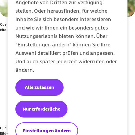
Angebote von Dritten zur Verfügung
stellen. Oder herausfinden, für welche
Inhalte Sie sich besonders interessieren
Quelle: AdobeStock
und wie wir Ihnen ein besonders gutes
Bild-Nummer: AdobeStock_261649247
Bild anzeigen
Nutzungserlebnis bieten können. Über
"Einstellungen ändern" können Sie Ihre
Auswahl detailliert prüfen und anpassen.
Und auch später jederzeit widerrufen oder
ändern.
Alle zulassen
Nur erforderliche
Quelle: AdobeStock
Einstellungen ändern
Bild-Nummer: AdobeStock_274773873