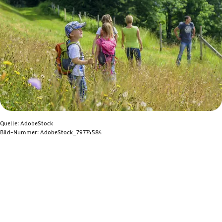
Quelle: AdobeStock
Bild-Nummer: AdobeStock_79774584
Bild anzeigen