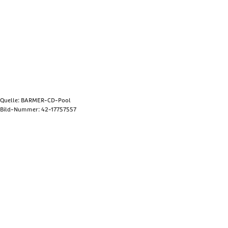
Quelle: BARMER-CD-Pool
Bild-Nummer: 42-17757557
Bild anzeigen