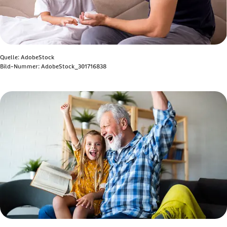
Quelle: AdobeStock
Bild-Nummer: AdobeStock_301716838
Bild anzeigen