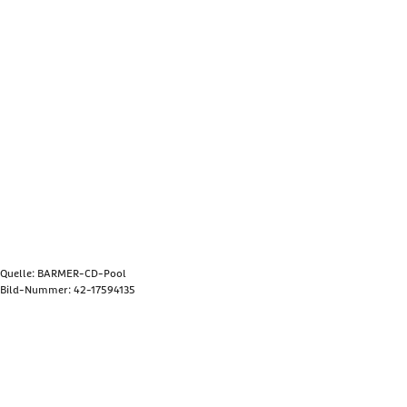
Quelle: BARMER-CD-Pool
Bild-Nummer: 42-17594135
Bild anzeigen