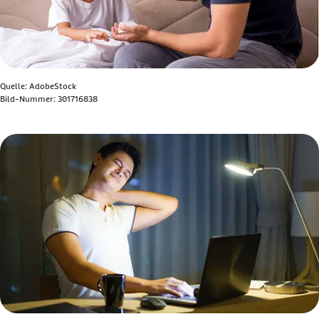
Quelle: AdobeStock
Bild-Nummer: 301716838
Bild anzeigen