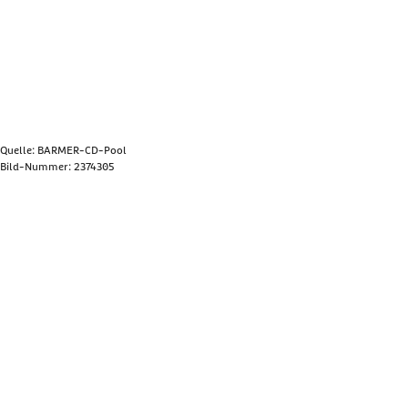
Quelle: BARMER-CD-Pool
Bild-Nummer: 2374305
Bild anzeigen