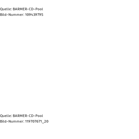
Quelle: BARMER-CD-Pool
Bild-Nummer: 109439795
Bild anzeigen
Quelle: BARMER-CD-Pool
Bild-Nummer: 119707671_20
Bild anzeigen