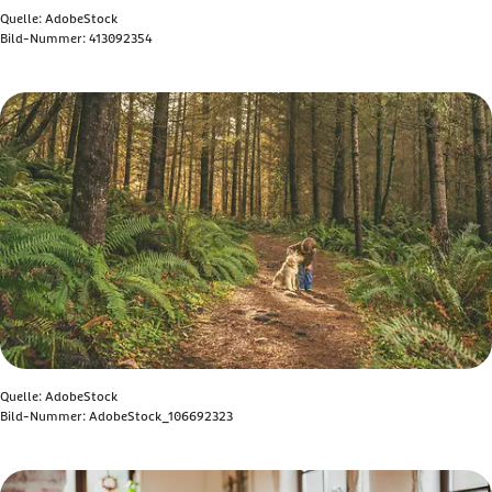
Quelle: AdobeStock
Bild-Nummer: 413092354
Bild anzeigen
Quelle: AdobeStock
Bild-Nummer: AdobeStock_106692323
Bild anzeigen