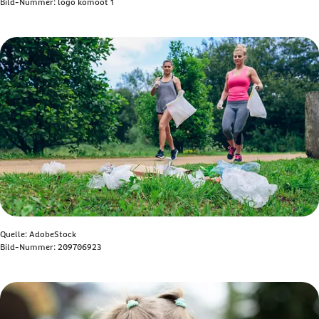
Bild-Nummer: logo komoot 1
Bild anzeigen
Quelle: AdobeStock
Bild-Nummer: 209706923
Bild anzeigen