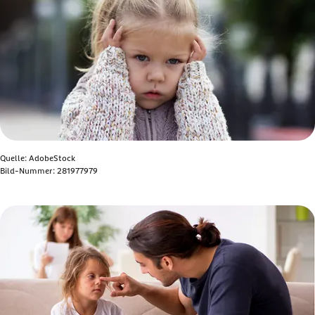
Quelle: AdobeStock
Bild-Nummer: 281977979
Bild anzeigen