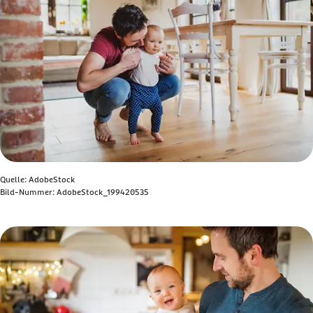
Quelle: AdobeStock
Bild-Nummer: AdobeStock_199420535
Bild anzeigen