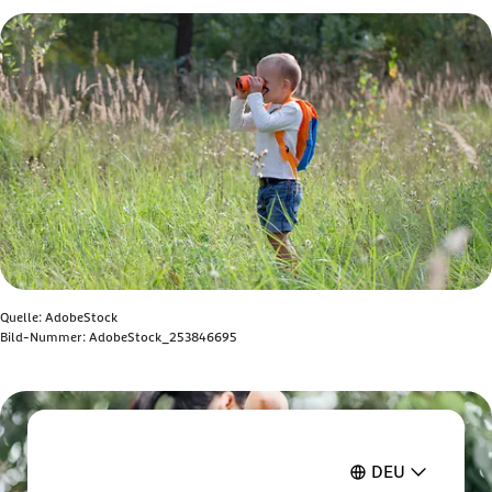
Quelle: AdobeStock
Bild-Nummer: AdobeStock_253846695
Bild anzeigen
DEU