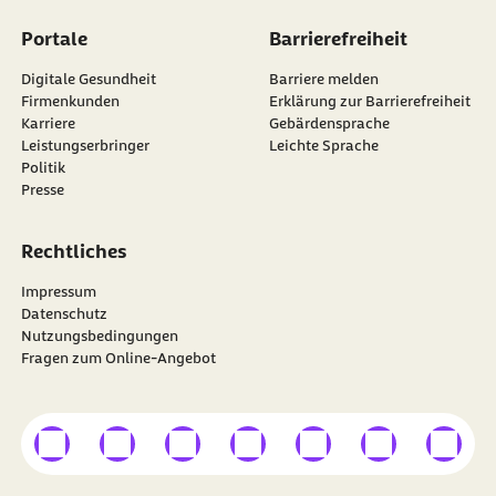
Portale
Barrierefreiheit
Digitale Gesundheit
Barriere melden
Firmenkunden
Erklärung zur Barrierefreiheit
Karriere
Gebärdensprache
Leistungserbringer
Leichte Sprache
Politik
Presse
Rechtliches
Impressum
Datenschutz
Nutzungsbedingungen
Fragen zum Online-Angebot
externer Link
externer Link
externer Link
externer Link
externer Link
externer Link
externer
Besuchen Sie die
BARMER
auf