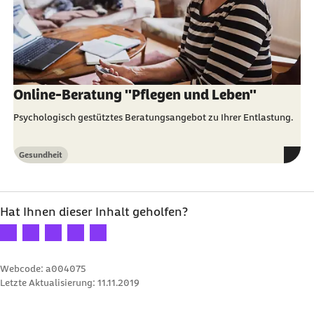
Online-Beratung "Pflegen und Leben"
Psychologisch gestütztes Beratungsangebot zu Ihrer Entlastung.
Gesundheit
Kategorie
Hat Ihnen dieser Inhalt geholfen?
Ihre Bewertung: 1 Stern
Ihre Bewertung: 2 Sterne
Ihre Bewertung: 3 Sterne
Ihre Bewertung: 4 Sterne
Ihre Bewertung: 5 Sterne
Webcode: a004075
Letzte Aktualisierung:
11.11.2019