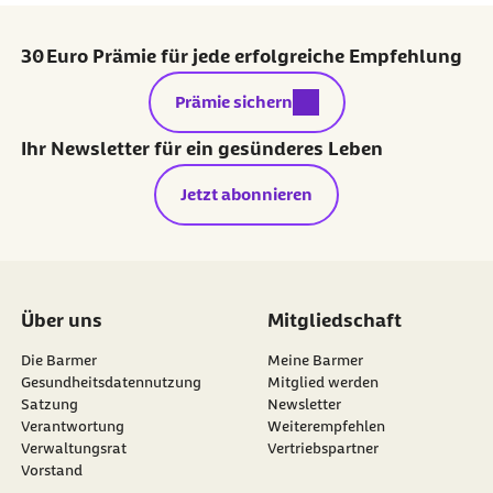
30 Euro Prämie für jede erfolgreiche Empfehlung
externer Link:
Prämie sichern
Ihr Newsletter für ein gesünderes Leben
Jetzt abonnieren
Über uns
Mitgliedschaft
Die Barmer
Meine Barmer
Gesundheitsdatennutzung
Mitglied werden
Satzung
Newsletter
externer Link:
Verantwortung
Weiterempfehlen
Verwaltungsrat
Vertriebspartner
Vorstand