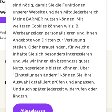
Daten erfahren Sie unter
Datenschutz
.
sind nötig, damit Sie die Funktionen
unserer Website und den Mitgliederbereich
Wie bewerten Sie diesen Artikel?
Ihre Bewertung: 1 Stern
Ihre Bewertung: 2 Sterne
Ihre Bewertung: 3 Sterne
Ihre Bewertung: 4 Sterne
Ihre Bewertung: 5 Sterne
Meine BARMER nutzen können. Mit
weiteren Cookies können wir z. B.
Werbeanzeigen personalisieren und Ihnen
Webcode: a005434
Letzte Aktualisierung:
20.12.2024
Angebote von Dritten zur Verfügung
stellen. Oder herausfinden, für welche
Inhalte Sie sich besonders interessieren
und wie wir Ihnen ein besonders gutes
30 Euro Prämie für jede erfolgreiche Empfehlung
Nutzungserlebnis bieten können. Über
externer Link:
Prämie sichern
"Einstellungen ändern" können Sie Ihre
Auswahl detailliert prüfen und anpassen.
Ihr Newsletter für ein gesünderes Leben
Und auch später jederzeit widerrufen oder
Jetzt abonnieren
ändern.
Alle zulassen