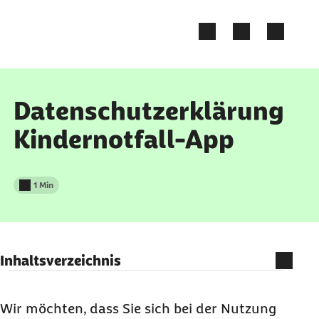
Zum Kontakt Knopf springen
Zum Seiteninhalt springen
Datenschutzerklärung
Kindernotfall-App
1 Min
Lesedauer weniger als
Inhaltsverzeichnis
Wir möchten, dass Sie sich bei der Nutzung