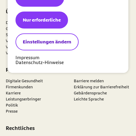
Über uns
Mitgliedschaft
Nur erforderliche
Die Barmer
Meine Barmer
Gesundheitsdatennutzung
Mitglied werden
Satzung
Newsletter
externer Link:
Verantwortung
Weiterempfehlen
Einstellungen ändern
Verwaltungsrat
Vertriebspartner
Vorstand
Impressum
Datenschutz-Hinweise
Portale
Barrierefreiheit
Digitale Gesundheit
Barriere melden
Firmenkunden
Erklärung zur Barrierefreiheit
Karriere
Gebärdensprache
Leistungserbringer
Leichte Sprache
Politik
Presse
Rechtliches