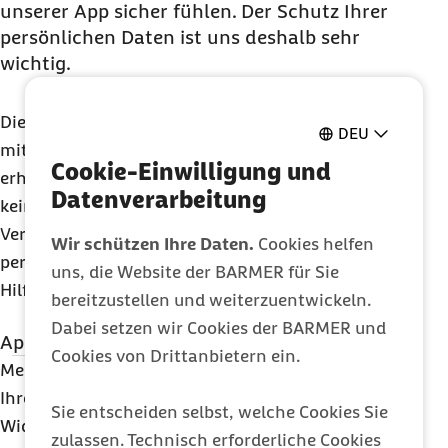
unserer
App
sicher fühlen. Der Schutz Ihrer
persönlichen Daten ist uns deshalb sehr
wichtig.
Die Barmer kooperiert bei der Kindernotfall-
App
DEU
mit der Johanniter-Unfall-Hilfe
e.V.
. Die Barmer
Cookie-Einwilligung und
erhält durch die Nutzung der Kindernotfall-
App
Datenverarbeitung
keinerlei persönliche Daten. Es werden bei der
Verwendung der Funktionen der
App
keine
Wir schützen Ihre Daten.
Cookies helfen
persönlichen Daten durch die Johanniter-Unfall-
uns, die Website der BARMER für Sie
Hilfe
e.V.
an die Barmer übertragen.
bereitzustellen und weiterzuentwickeln.
Dabei setzen wir Cookies der BARMER und
App-Tracking
Cookies von Drittanbietern ein.
Das Nutzungsverhalten der Kindernotfall-App wird
Mehr über den Schutz Ihrer persönlichen Daten,
nicht getrackt.
Ihrer betroffenen Rechte auf Auskunft,
Sie entscheiden selbst, welche Cookies Sie
Widerspruch und Löschung
bzw.
Sperrung Ihrer
zulassen. Technisch erforderliche Cookies