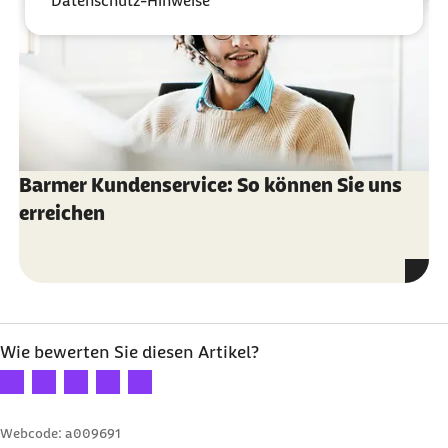
Datenschutz-Hinweise
Barmer Kundenservice: So können Sie uns
erreichen
Wie bewerten Sie diesen Artikel?
Ihre Bewertung: 1 Stern
Ihre Bewertung: 2 Sterne
Ihre Bewertung: 3 Sterne
Ihre Bewertung: 4 Sterne
Ihre Bewertung: 5 Sterne
Webcode: a009691