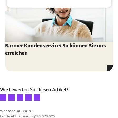
Barmer Kundenservice: So können Sie uns
erreichen
Wie bewerten Sie diesen Artikel?
Ihre Bewertung: 1 Stern
Ihre Bewertung: 2 Sterne
Ihre Bewertung: 3 Sterne
Ihre Bewertung: 4 Sterne
Ihre Bewertung: 5 Sterne
Webcode: a009676
Letzte Aktualisierung:
23.07.2025