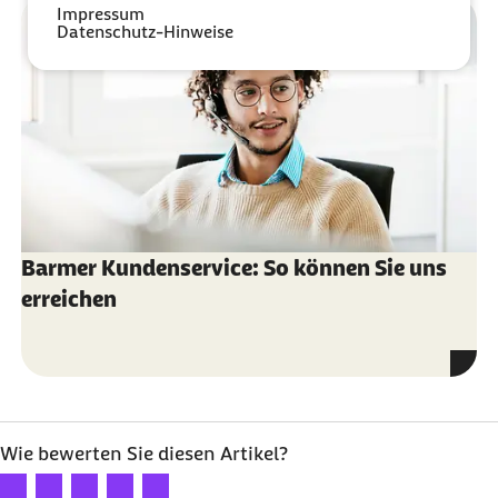
Impressum
Datenschutz-Hinweise
Barmer Kundenservice: So können Sie uns
erreichen
Wie bewerten Sie diesen Artikel?
Ihre Bewertung: 1 Stern
Ihre Bewertung: 2 Sterne
Ihre Bewertung: 3 Sterne
Ihre Bewertung: 4 Sterne
Ihre Bewertung: 5 Sterne