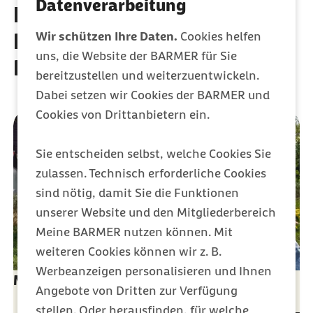
Datenverarbeitung
Entdecken Sie weitere
Leistungen der Barmer
Wir schützen Ihre Daten.
Cookies helfen
uns, die Website der BARMER für Sie
Krankenversicherung
bereitzustellen und weiterzuentwickeln.
Dabei setzen wir Cookies der BARMER und
Cookies von Drittanbietern ein.
Sie entscheiden selbst, welche Cookies Sie
zulassen. Technisch erforderliche Cookies
sind nötig, damit Sie die Funktionen
unserer Website und den Mitgliederbereich
Meine BARMER nutzen können. Mit
weiteren Cookies können wir z. B.
Werbeanzeigen personalisieren und Ihnen
Meine Barmer: Anliegen direkt online lösen
Angebote von Dritten zur Verfügung
stellen. Oder herausfinden, für welche