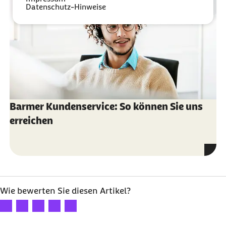
Datenschutz-Hinweise
Barmer Kundenservice: So können Sie uns
erreichen
Wie bewerten Sie diesen Artikel?
Ihre Bewertung: 1 Stern
Ihre Bewertung: 2 Sterne
Ihre Bewertung: 3 Sterne
Ihre Bewertung: 4 Sterne
Ihre Bewertung: 5 Sterne