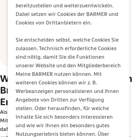
bereitzustellen und weiterzuentwickeln.
Brandschutzhelfer handeln im Ernstfall –
Dabei setzen wir Cookies der BARMER und
sie bekämpfen Brände und helfen bei der
Cookies von Drittanbietern ein.
Evakuierung. Der Brandschutzbeauftragte
hingegen berät das Unternehmen in allen
Sie entscheiden selbst, welche Cookies Sie
Fragen des Brandschutzes, plant
zulassen. Technisch erforderliche Cookies
Maßnahmen und schult Mitarbeitende.
sind nötig, damit Sie die Funktionen
unserer Website und den Mitgliederbereich
Meine BARMER nutzen können. Mit
Wie läuft die Ausbildung zum
weiteren Cookies können wir z. B.
Brandschutzhelfer und
Werbeanzeigen personalisieren und Ihnen
Ersthelfer ab?
Angebote von Dritten zur Verfügung
stellen. Oder herausfinden, für welche
Als Arbeitgeber können Sie die Ausbildung Ihrer
Inhalte Sie sich besonders interessieren
Mitarbeitenden selbst übernehmen. Voraussetzung
und wie wir Ihnen ein besonders gutes
dafür ist, dass in Ihrem Unternehmen die
Nutzungserlebnis bieten können. Über