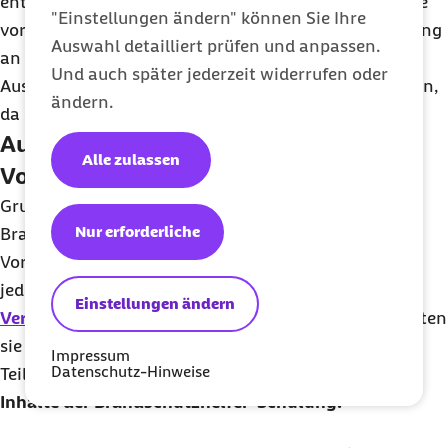
entsprechenden Qualifikationen und Fachkenntnisse
"Einstellungen ändern" können Sie Ihre
vorhanden sind. Andernfalls können Sie die Ausbildung
Auswahl detailliert prüfen und anpassen.
an externe Anbieter auslagern. Während der
Und auch später jederzeit widerrufen oder
Ausbildung müssen Sie Ihre Mitarbeitenden freistellen,
ändern.
da die Schulungen als
Arbeitszeit
gelten.
Ausbildung zum Brandschutzhelfer:
Alle zulassen
Voraussetzungen, Inhalte, Anbieter
Grundsätzlich können sich alle Mitarbeitenden zu
Nur erforderliche
Brandschutzhelfern ausbilden lassen – spezielle
Vorkenntnisse sind nicht erforderlich. Wichtig ist
jedoch, dass die Personen körperlich fit sind und
Einstellungen ändern
Verantwortung
übernehmen können. Außerdem sollten
sie regelmäßig im Betrieb anwesend sein, weshalb
Impressum
Datenschutz-Hinweise
Teilzeitkräfte oder Aushilfen weniger geeignet sind.
Inhalte der Brandschutzhelfer-Schulung: