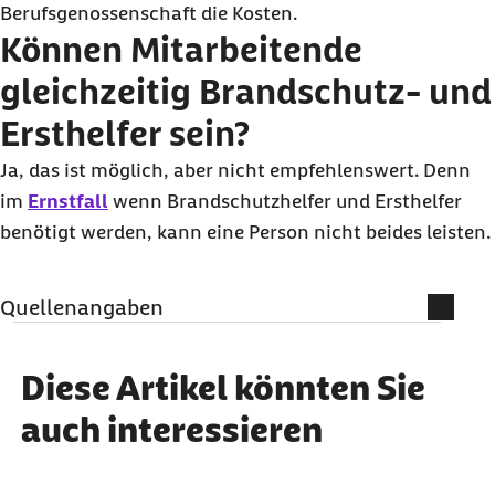
Berufsgenossenschaft die Kosten.
Können Mitarbeitende
gleichzeitig Brandschutz- und
Ersthelfer sein?
Ja, das ist möglich, aber nicht empfehlenswert. Denn
im
Ernstfall
wenn Brandschutzhelfer und Ersthelfer
benötigt werden, kann eine Person nicht beides leisten.
Quellenangaben
Brandschutzzentrale (Abruf vom 21.03.2025):
Brandschutzhelfer
Diese Artikel könnten Sie
Brandschutzzentrale (Abruf vom 21.03.2025):
auch interessieren
Ab wann sind Brandschutzhelfer Pflicht im
Unternehmen?