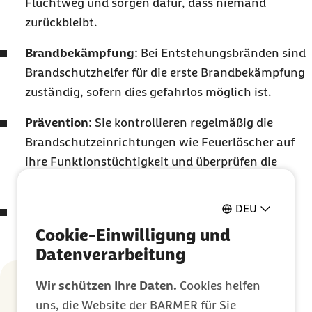
Fluchtweg und sorgen dafür, dass niemand
zurückbleibt.
Brandbekämpfung
: Bei Entstehungsbränden sind
Brandschutzhelfer für die erste Brandbekämpfung
zuständig, sofern dies gefahrlos möglich ist.
Prävention
: Sie kontrollieren regelmäßig die
Brandschutzeinrichtungen wie Feuerlöscher auf
ihre Funktionstüchtigkeit und überprüfen die
Freihaltung von Fluchtwegen.
DEU
Alarmierung
: Bei einem Brand alarmieren sie
sofort die Feuerwehr und geben wichtige
Cookie-Einwilligung und
Informationen weiter.
Datenverarbeitung
Wir schützen Ihre Daten.
Cookies helfen
Was unterscheidet Brandschutzhelfer
uns, die Website der BARMER für Sie
von Brandschutzbeauftragten?