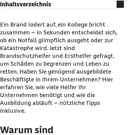
Inhaltsverzeichnis
Warum sind Brandschutzhelfer und Ersthelfer
für Unternehmen wichtig?
Ein Brand lodert auf, ein Kollege bricht
zusammen – in Sekunden entscheidet sich,
Wie viele Brandschutzhelfer und Ersthelfer sind
ob ein Notfall glimpflich ausgeht oder zur
in einem Betrieb vorgeschrieben?
Katastrophe wird. Jetzt sind
Welche Aufgaben übernehmen
Brandschutzhelfer und Ersthelfer gefragt,
Brandschutzhelfer und Ersthelfer im Notfall?
um Schäden zu begrenzen und Leben zu
Wie läuft die Ausbildung zum Brandschutzhelfer
retten. Haben Sie genügend ausgebildete
und Ersthelfer ab?
Beschäftigte in Ihrem Unternehmen? Hier
Wer trägt die Kosten für die Ausbildung?
erfahren Sie, wie viele Helfer Ihr
Unternehmen benötigt und wie die
Können Mitarbeitende gleichzeitig
Ausbildung abläuft – nützliche Tipps
Brandschutz- und Ersthelfer sein?
inklusive.
Warum sind