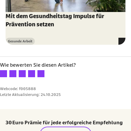
Mit dem Gesundheitstag Impulse für
Prävention setzen
Gesunde Arbeit
Kategorie
Wie bewerten Sie diesen Artikel?
Ihre Bewertung: 1 Stern
Ihre Bewertung: 2 Sterne
Ihre Bewertung: 3 Sterne
Ihre Bewertung: 4 Sterne
Ihre Bewertung: 5 Sterne
Webcode: f005888
Letzte Aktualisierung:
24.10.2025
30 Euro Prämie für jede erfolgreiche Empfehlung