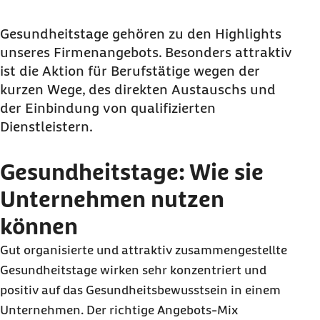
Gesundheitstage: Wie sie Unternehmen nutzen
können
Gesundheitstage gehören zu den
Highlights
unseres Firmenangebots. Besonders attraktiv
Bei Gesundheitstagen ist Mitmachen
ist die Aktion für Berufstätige wegen der
gewünscht
kurzen Wege, des direkten Austauschs und
Was kann man am Gesundheitstag machen?
der Einbindung von qualifizierten
Dienstleistern.
Gesundheitstage: Wie sie
Unternehmen nutzen
können
Gut organisierte und attraktiv zusammengestellte
Gesundheitstage wirken sehr konzentriert und
positiv auf das Gesundheitsbewusstsein in einem
Unternehmen. Der richtige Angebots-Mix