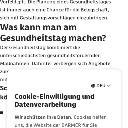
Vorfeld gilt: Die Planung eines Gesundheitstages
ist immer auch eine Chance für die Belegschaft,
sich mit Gestaltungsvorschlägen einzubringen.
Was kann man am
Gesundheitstag machen?
Der Gesundheitstag kombiniert die
unterschiedlichsten gesundheitsfördernden
Maßnahmen. Dahinter verbergen sich Angebote
zum aktiven Mitmachen,
z. B.
in Zusammenarbeit
mit Sport-
bzw.
Fitnessstudios und Vereinen.
DEU
Schwerpunkte der Gesundheitstage
Cookie-Einwilligung und
können sein:
Datenverarbeitung
Rückenschule mit Übungen für entlastendes
Wir schützen Ihre Daten.
Cookies helfen
Sitzen
bzw.
Tragen
uns, die Website der BARMER für Sie