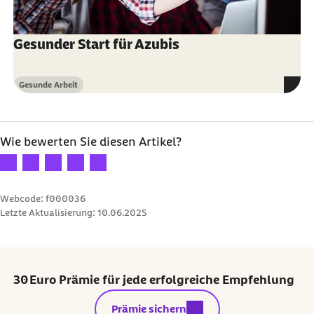
Gesunder Start für Azubis
Gesunde Arbeit
Kategorie
Wie bewerten Sie diesen Artikel?
Ihre Bewertung: 1 Stern
Ihre Bewertung: 2 Sterne
Ihre Bewertung: 3 Sterne
Ihre Bewertung: 4 Sterne
Ihre Bewertung: 5 Sterne
Webcode: f000036
Letzte Aktualisierung:
10.06.2025
30 Euro Prämie für jede erfolgreiche Empfehlung
externer Link:
Prämie sichern