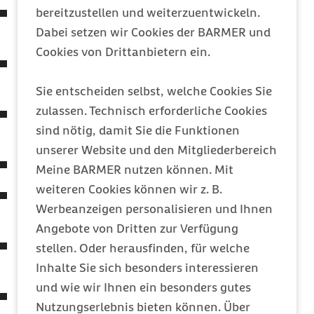
Vortrag "Locker und in Bewegung bleiben für
bereitzustellen und weiterzuentwickeln.
einen gesunden Rücken"
Dabei setzen wir Cookies der BARMER und
Cookies von Drittanbietern ein.
Entspannungsübungen und Vortrag "Kein
Stress mit dem Stress"
Sie entscheiden selbst, welche Cookies Sie
zulassen. Technisch erforderliche Cookies
Blutdruck-, Blutzucker-, Cholesterin-
sind nötig, damit Sie die Funktionen
Messungen
u. v. m.
unserer Website und den Mitgliederbereich
Ernährungsberatung
Meine BARMER nutzen können. Mit
weiteren Cookies können wir z. B.
Mini-Check (Blutdruck, Blutzucker,
Werbeanzeigen personalisieren und Ihnen
Cholesterin,
BMI
)
Angebote von Dritten zur Verfügung
Medizinische
Screenings
(Herz-Kreislauf-,
stellen. Oder herausfinden, für welche
Carotis- oder Rückenscreening)
Inhalte Sie sich besonders interessieren
und wie wir Ihnen ein besonders gutes
Rückencheck-/
screening
Nutzungserlebnis bieten können. Über