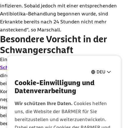
infizieren. Sobald jedoch mit einer entsprechenden
Antibiotika-Behandlung begonnen wurde, sind
Erkrankte bereits nach 24 Stunden nicht mehr
ansteckend“, so Marschall.
Besondere Vorsicht in der
Schwangerschaft
Eine Antibiotika-Behandlung ist übrigens auch
für
Schwangere
wichtig. Zwar hat Scharlach keinen
DEU
direkten Einfluss auf das ungeborene Kind. Treten
Cookie-Einwilligung und
bei der werdenden Mutter allerdings
Datenverarbeitung
Komplikationen auf, kann sich das durchaus
negativ auf das Kind auswirken. Im Falle einer
Wir schützen Ihre Daten.
Cookies helfen
Herzmuskelentzündung bei der Schwangeren kann
uns, die Website der BARMER für Sie
beispielsweise die kindliche Entwicklung
bereitzustellen und weiterzuentwickeln.
beeinträchtigt werden, da die Versorgung des
Dabei setzen wir Cookies der BARMER und