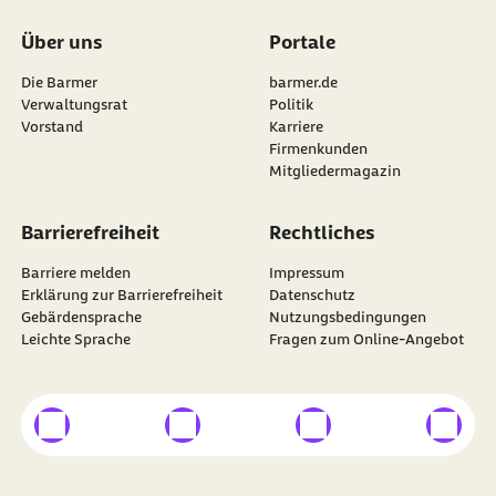
Über uns
Portale
Die Barmer
barmer.de
Verwaltungsrat
Politik
Vorstand
Karriere
Firmenkunden
Mitgliedermagazin
Barrierefreiheit
Rechtliches
Barriere melden
Impressum
Erklärung zur Barrierefreiheit
Datenschutz
Gebärdensprache
Nutzungsbedingungen
Leichte Sprache
Fragen zum Online-Angebot
externer Link
externer Link
externer Link
externer
Besuchen Sie die
BARMER
auf