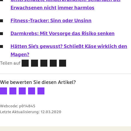
Erwachsenen nicht
immer harmlos
Fitness-Tracker: Sinn oder Unsinn
Darmkrebs: Mit Vorsorge das Risiko senken
Hätten Sie's gewusst? Schließt Käse wirklich den
Magen?
Teilen auf
Wie bewerten Sie diesen Artikel?
Ihre Bewertung: 1 Stern
Ihre Bewertung: 2 Sterne
Ihre Bewertung: 3 Sterne
Ihre Bewertung: 4 Sterne
Ihre Bewertung: 5 Sterne
Webcode: p014845
Letzte Aktualisierung:
12.03.2020