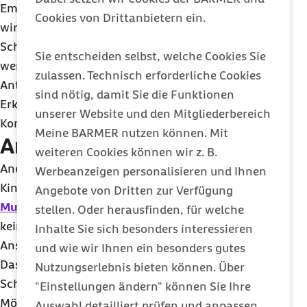
Embryos mit Sauerstoff und Nährstoffen gestört
Cookies von Drittanbietern ein.
wird. „Eine Scharlach-Erkrankung in der
Schwangerschaft sollte daher frühzeitig behandelt
Sie entscheiden selbst, welche Cookies Sie
werden. Ärzte verordnen dann spezielle
zulassen. Technisch erforderliche Cookies
Antibiotika, die dem Kind nicht schaden, die
sind nötig, damit Sie die Funktionen
Erkrankung bei der Mutter jedoch verkürzen und
unserer Website und den Mitgliederbereich
Komplikationen verhindern“, betont Marschall.
Meine BARMER nutzen können. Mit
Ansteckung vermeiden
weiteren Cookies können wir z. B.
Anders als bei anderen sogenannten
Werbeanzeigen personalisieren und Ihnen
Kinderkrankheiten wie etwa
Masern
,
Röteln
,
Angebote von Dritten zur Verfügung
Mumps
oder
Windpocken
gibt es gegen Scharlach
stellen. Oder herausfinden, für welche
keine
Impfung
. Umso wichtiger ist es, das
Inhalte Sie sich besonders interessieren
Ansteckungsrisiko so gering wie möglich zu halten.
und wie wir Ihnen ein besonders gutes
Das funktioniert am besten mit zwei allgemeinen
Nutzungserlebnis bieten können. Über
Schutzmaßnahmen: Zum einen sollte man nach
"Einstellungen ändern" können Sie Ihre
Möglichkeit Kontakt zu Erkrankten meiden, die
Auswahl detailliert prüfen und anpassen.