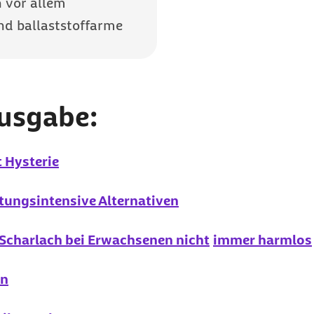
 vor allem
d ballaststoffarme
Ausgabe:
 Hysterie
tungsintensive Alternativen
 Scharlach bei Erwachsenen nicht
immer harmlos
nn