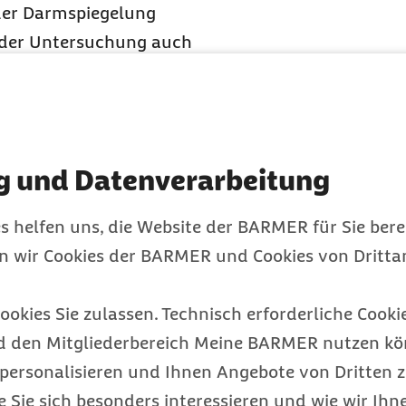
 der Darmspiegelung
 der Untersuchung auch
wachsenen über 55 Jahre
elt es sich um
artig, klein und
auch wachsen und zu
g und Datenverarbeitung
all.
en
s helfen uns, die Website der BARMER für Sie bere
en wir Cookies der BARMER und Cookies von Drittan
ebsvorsorge häufiger
lassen sollten. Dies ist
ookies Sie zulassen. Technisch erforderliche Cookie
e Colitis ulcerosa oder
d den Mitgliederbereich Meine BARMER nutzen kön
ersten Darmspiegelung
personalisieren und Ihnen Angebote von Dritten z
denen in der Familie
e Sie sich besonders interessieren und wie wir Ihn