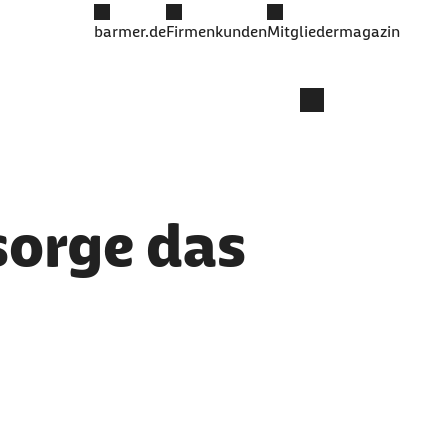
barmer.de
Firmenkunden
Mitgliedermagazin
sorge das