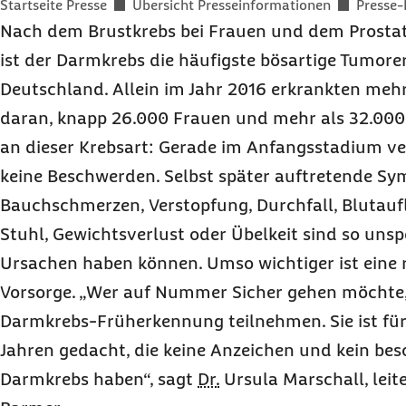
Sie befinden sich hier:
Startseite Presse
Übersicht Presseinformationen
Presse-
Nach dem Brustkrebs bei Frauen und dem Prosta
ist der Darmkrebs die häufigste bösartige Tumore
Deutschland. Allein im Jahr 2016 erkrankten meh
daran, knapp 26.000 Frauen und mehr als 32.000
an dieser Krebsart: Gerade im Anfangsstadium ver
keine Beschwerden. Selbst später auftretende S
Bauchschmerzen, Verstopfung, Durchfall, Blutau
Stuhl, Gewichtsverlust oder Übelkeit sind so unspez
Ursachen haben können. Umso wichtiger ist eine 
Vorsorge. „Wer auf Nummer Sicher gehen möchte, 
Darmkrebs-Früherkennung teilnehmen. Sie ist für
Jahren gedacht, die keine Anzeichen und kein bes
Darmkrebs haben“, sagt
Dr.
Ursula Marschall, leit