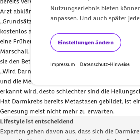
bereits Verwandte unter Darmkrebs leiden, sollte
Nutzungserlebnis bieten können.
Arzt abklären, wie ihre speziellen Vorsorgeinterva
anpassen. Und auch später jede
„Grundsätzlich gilt, wer Darmbeschwerden hat, 
kostenlos abklären lassen. Da spielt es keine Roll
eine Früherkennungsuntersuchung wahrgenomme
Einstellungen ändern
Marschall. Eine engmaschige Kontrolle sei auch de
sie den Betroffenen viel Leid ersparen und sogar 
Impressum
Datenschutz-Hinweise
„Wird Darmkrebs im Frühstadium diagnostiziert, 
und die Menschen nach der Operation in der Regel 
erkannt wird, desto schlechter sind die Heilungsc
Hat Darmkrebs bereits Metastasen gebildet, ist ei
Genesung meist nicht mehr zu erwarten.
Lifestyle
ist entscheidend
Experten gehen davon aus, dass sich die Darmkreb