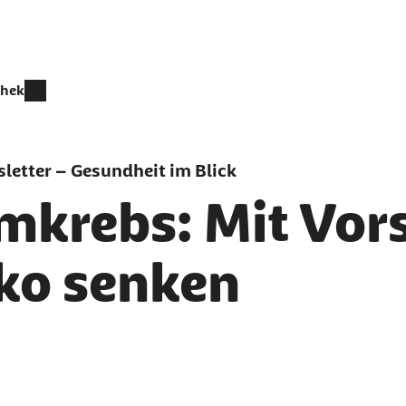
thek
letter – Gesundheit im Blick
mkrebs: Mit Vor
iko senken
er als