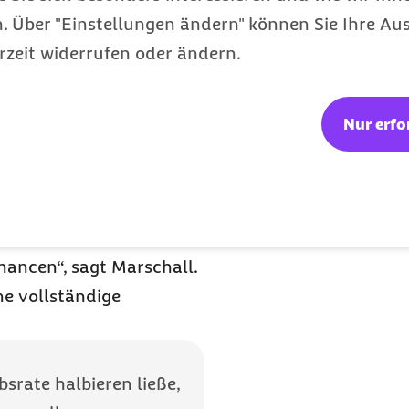
n ebenfalls mit ihrem
 Über "Einstellungen ändern" können Sie Ihre Aus
lle aussehen sollten.
rzeit widerrufen oder ändern.
kann die Ursache immer
e, ob und wann zuletzt
n wurde“, sagt
Nur erfo
shalb so wichtig, weil
Leben retten könne.
sind die Prognosen gut
geheilt. Je später er
hancen“, sagt Marschall.
ne vollständige
srate halbieren ließe,