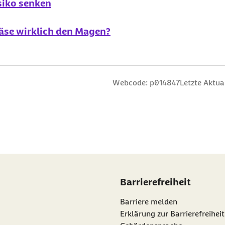
siko senken
Käse wirklich den Magen?
n
 Sterne
ng: 3 Sterne
ertung: 4 Sterne
 Bewertung: 5 Sterne
Webcode: p014847
Letzte Aktua
Barrierefreiheit
Barriere melden
Erklärung zur Barrierefreiheit