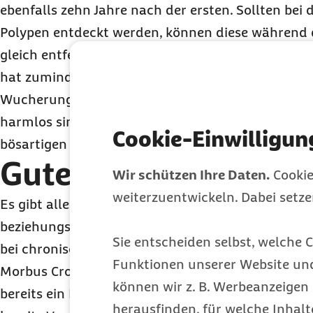
ebenfalls zehn Jahre nach der ersten. Sollten bei
Polypen entdeckt werden, können diese während
gleich entfernt werden. „Etwa ein Drittel der Er
hat zumindest einen Polypen im Darm. Dabei hand
Wucherungen der Darmschleimhaut, die meist gut
harmlos sind. Einige Polypen können allerdings 
Cookie-Einwilligun
bösartigen Krebswucherungen werden“, so Marsch
Gute Heilungschanc
Wir schützen Ihre Daten.
Cookie
weiterzuentwickeln. Dabei setz
Es gibt allerdings auch Patienten, die die Darmkr
beziehungsweise in kürzeren Abständen vornehmen 
Sie entscheiden selbst, welche C
bei chronisch-entzündlichen Darmerkrankungen wi
Funktionen unserer Website un
Morbus Crohn der Fall sowie dann, wenn bei der 
können wir z. B. Werbeanzeigen 
bereits ein Polyp entdeckt wurde. Betroffene, bei 
herausfinden, für welche Inhalt