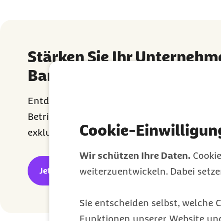
Stärken Sie Ihr Unterneh
Barmer Firmen-Newslette
Entdecken Sie Gesundheitsmaßnahmen, die 
Betrieben sofort umsetzen lassen und profi
Cookie-Einwilligun
exklusiven Tools, um Ressourcen effizient e
Wir schützen Ihre Daten.
Cookie
Jetzt anmelden
weiterzuentwickeln. Dabei setz
Sie entscheiden selbst, welche C
Funktionen unserer Website un