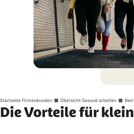
Sie befinden sich hier:
Startseite Firmenkunden
Übersicht Gesund arbeiten
Bet
Die Vorteile für kl