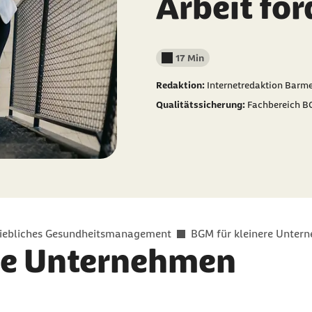
Arbeit fö
17 Min
Lesedauer weniger als
Redaktion:
Internetredaktion Barm
Qualitätssicherung:
Fachbereich B
riebliches Gesundheitsmanagement
BGM für kleinere Unter
eine Unternehmen