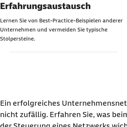
Karussell mit 3 Elementen
Element 1 von 3
Erfahrungsaustausch
Lernen Sie von Best-Practice-Beispielen anderer
Unternehmen und vermeiden Sie typische
Stolpersteine.
Ein erfolgreiches Unternehmensnet
nicht zufällig. Erfahren Sie, was be
der Steuerung eines Netzwerks wicht