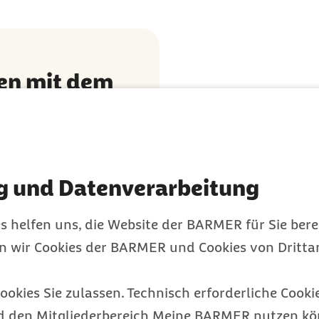
men mit dem
r
sich in kleinen
tieren Sie von
g und Datenverarbeitung
inzusetzen.
s helfen uns, die Website der BARMER für Sie bere
en wir Cookies der BARMER und Cookies von Drittan
ookies Sie zulassen. Technisch erforderliche Cookie
d den Mitgliederbereich Meine BARMER nutzen kön