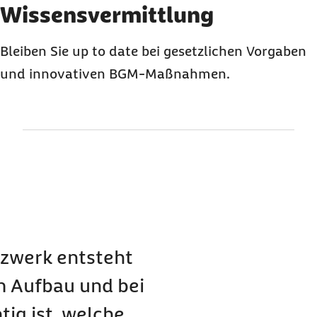
Element 2 von 3
Wissensvermittlung
Bleiben Sie up to date bei gesetzlichen Vorgaben
und innovativen BGM-Maßnahmen.
zwerk entsteht
im Aufbau und bei
ig ist, welche