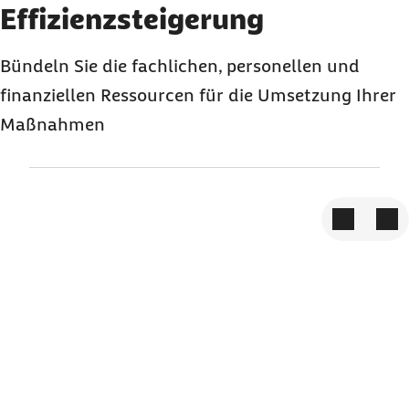
Element 3 von 3
Effizienzsteigerung
Bündeln Sie die fachlichen, personellen und
finanziellen Ressourcen für die Umsetzung Ihrer
Maßnahmen
Zum vorige
Zum 