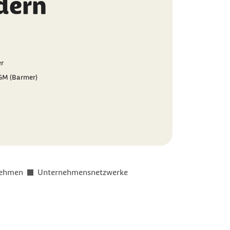
rdern
er
GM (Barmer)
nehmen
Unternehmensnetzwerke