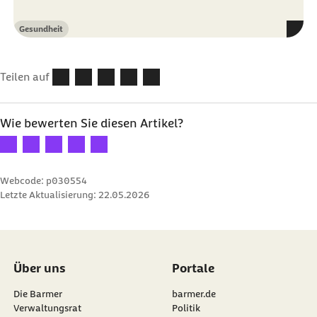
Gesundheit
Kategorie
Teilen auf
Wie bewerten Sie diesen Artikel?
Ihre Bewertung: 1 Stern
Ihre Bewertung: 2 Sterne
Ihre Bewertung: 3 Sterne
Ihre Bewertung: 4 Sterne
Ihre Bewertung: 5 Sterne
Webcode: p030554
Letzte Aktualisierung:
22.05.2026
Über uns
Portale
Die Barmer
barmer.de
Verwaltungsrat
Politik