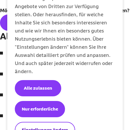
Angebote von Dritten zur Verfügung
Möchten Sie unseren
Newsletter
regelmäßig erhalten?
stellen. Oder herausfinden, für welche
Inhalte Sie sich besonders interessieren
Hier geht's zum kostenlosen
Abo
und wie wir Ihnen ein besonders gutes
Alle Themen der Ausgabe:
Nutzungserlebnis bieten können. Über
"Einstellungen ändern" können Sie Ihre
Nicht nur zur Fête de la Musique: Musik stärkt
Auswahl detailliert prüfen und anpassen.
unsere Gesundheit
Und auch später jederzeit widerrufen oder
ändern.
Massagepistolen – wirklich sinnvoll oder eher
gefährlich?
Alle zulassen
Sportmedizinische Untersuchungen: Beim
Training auf Nummer sicher gehen
Nur erforderliche
Polymedikation – wenn viele Medikamente
zusammenkommen
Einstellungen ändern