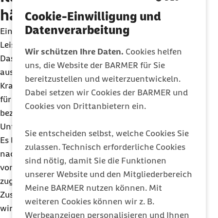
häufig bezuschusst
Cookie-Einwilligung und
Datenverarbeitung
Eine Sportmedizinische Untersuchung ist keine
Leistung der gesetzlichen Krankenversicherung.
Wir schützen Ihre Daten.
Cookies helfen
Das heißt, Patientinnen und Patienten müssen sie
uns, die Website der BARMER für Sie
aus eigener Tasche bezahlen. Viele gesetzlichen
bereitzustellen und weiterzuentwickeln.
Krankenkassen belohnen ihre Versicherten aber
Dabei setzen wir Cookies der BARMER und
für gesundheitsfördernde Aktivitäten und
Cookies von Drittanbietern ein.
bezuschussen eine Sportmedizinische
Untersuchung im Rahmen ihrer Bonusprogramme.
Sie entscheiden selbst, welche Cookies Sie
Es lohnt sich also bei der Krankenkasse
zulassen. Technisch erforderliche Cookies
nachzufragen. Wichtig ist, dass die Untersuchung
sind nötig, damit Sie die Funktionen
von einer zugelassenen Vertragsärztin oder einem
unserer Website und den Mitgliederbereich
zugelassenen Vertragsarzt mit der
Meine BARMER nutzen können. Mit
Zusatzbezeichnung „Sportmedizin“ durchgeführt
weiteren Cookies können wir z. B.
wird.
Werbeanzeigen personalisieren und Ihnen