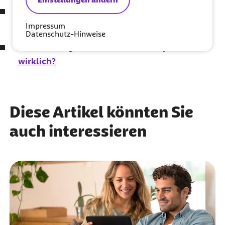
Mythen, Fakten, Zukunft: Was sich bei der
Blutspende verändert
Impressum
Datenschutz-Hinweise
Hätten Sie's gewusst? Gibt es Handy-Akne
wirklich?
Diese Artikel könnten Sie
auch interessieren