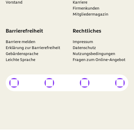
Vorstand
Karriere
Firmenkunden
Mitgliedermagazin
Barrierefreiheit
Rechtliches
Barriere melden
Impressum
Erklärung zur Barrierefreiheit
Datenschutz
Gebärdensprache
Nutzungsbedingungen
Leichte Sprache
Fragen zum Online-Angebot
externer Link
externer Link
externer Link
externer
Besuchen Sie die
BARMER
auf